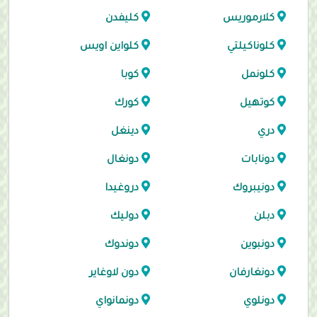
كلارموريس
كليفدن
كلوناكيلتي
كلواين اويس
كلونمل
كوبا
كوتهيل
كورك
دري
دينغل
دونابات
دونغال
دونيبروك
دروغيدا
دبلن
دوليك
دونبوين
دوندوك
دونغارفان
دون لاوغاير
دونلوي
دونمانواي