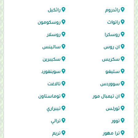
راثدروم
راثكيل
راتواث
روسكومون
روسكرا
روسلار
ان روس
سالينس
سكريس
سكيبرين
سليغو
سوينفورد
سووردس
تالاغت
ان تيمبال مور
توماستاون
ثورلس
تيبراري
توور
ترالي
ترا مهور
تريم