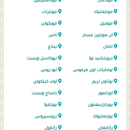
موناغان
موناسترفين
مونتمليك
مونتراث
موفيل
مويكولن
ان مويلين غسار
ناس
نافان
نيناغ
درويتشيد نوا
نيوكاسل ويست
نوماركت اون فرغوس
نيو روس
نوتاون تريم
اولد كيلكولن
اورانمور
باساج ويست
بورتارلينغتون
بورتلاوا
بورتمارنوك
بروسبروس
راثانغان
راثكول