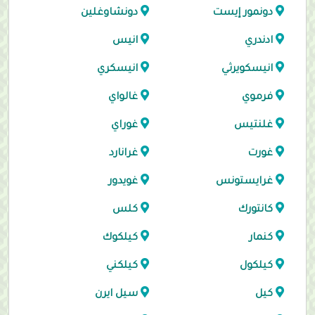
دونمور إيست
دونشاوغلين
ادندري
انيس
انيسكويرثي
انيسكري
فرموي
غالواي
غلنتيس
غوراي
غورت
غرانارد
غرايستونس
غويدور
كانتورك
كلس
كنمار
كيلكوك
كيلكول
كيلكني
كيل
سيل ايرن