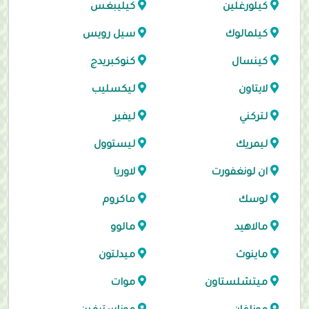
كيلورغلين
كيليبغس
كيلمالوك
سيل رويس
كينسال
كنوكبريدج
لايتاون
ليكسليب
لتركني
ليفير
ليمريك
ليستوول
ان لونغفورت
لاوريا
لوسك
ماكروم
مالاهيد
مالوو
ماينوث
ميدلتون
ميتشلستاون
موات