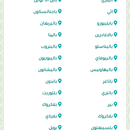
اثينري
بايل آثا لواين
اثي
باجنالستاون
بايليبورو
بالبريغان
بالاغادرين
بالینا
باليناسلو
بالينروب
باليبوفاي
باليبونيون
باليهاونيس
باليشانون
باناغر
باندون
بانتري
بلتوربت
بير
بلاكروك
بلاكروك
بلارناي
بلسينغتون
بويل