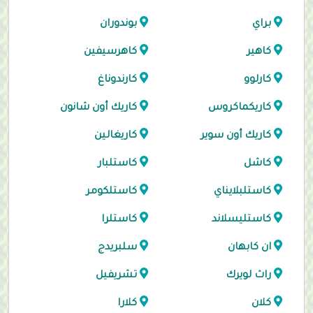
براي
بوندوران
كاهير
كاهرسيفين
كارلوو
كارندوناغ
كاريكماكروس
كاريك أون شانون
كاريك أون سوير
كاريغالين
كاشل
كاستلبار
كاستلبلايناي
كاستلكومر
كاستليسلاند
كاستلرا
ان كابهان
سلبريدج
راث لويرك
تشريفيل
كلان
كلارا