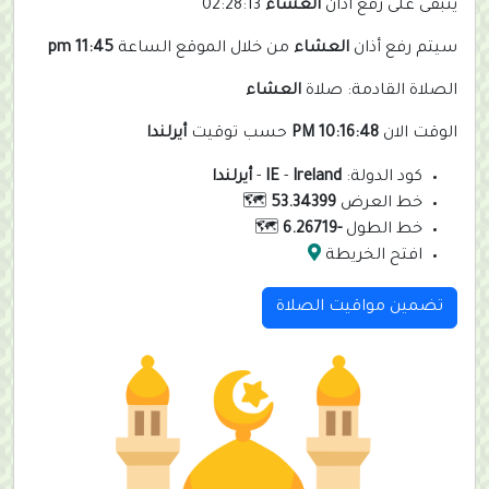
يتبقى على رفع أذان
العشاء
02:28:13
سيتم رفع أذان
العشاء
من خلال الموقع الساعة
11:45 pm
الصلاة القادمة: صلاة
العشاء
الوقت الان
10:16:48 PM
حسب توقيت
أيرلندا
كود الدولة:
Ireland
-
IE
-
أيرلندا
خط العرض
53.34399
🗺️
خط الطول
-6.26719
🗺️
افتح الخريطة
تضمين مواقيت الصلاة