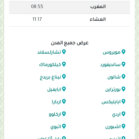
المغرب
08:55
العشاء
11:17
عرض جميع المدن
مويروس
تشارلسلاند
سانديفورد
كيلكورماك
شانون
نيناغ بريدج
بورتراين
ابايفيل
ابايليكس
اردارا
اردي
اركلوو
اشبورن
اثبوي