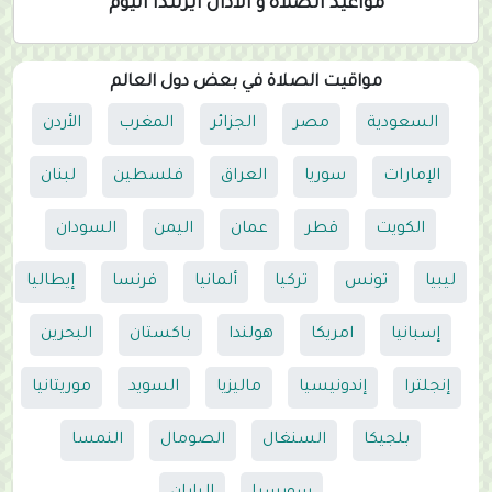
مواعيد الصلاة و الاذان أيرلندا اليوم
مواقيت الصلاة في بعض دول العالم
السعودية
مصر
الجزائر
المغرب
الأردن
الإمارات
سوريا
العراق
فلسطين
لبنان
الكويت
قطر
عمان
اليمن
السودان
ليبيا
تونس
تركيا
ألمانيا
فرنسا
إيطاليا
إسبانيا
امريكا
هولندا
باكستان
البحرين
إنجلترا
إندونيسيا
ماليزيا
السويد
موريتانيا
بلجيكا
السنغال
الصومال
النمسا