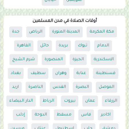
سويسرا
اليابان
أوقات الصلاة في مدن المسلمين
مكة المكرمة
المدينة المنورة
الرياض
جدة
الدمام
تبوك
بريدة
حائل
القاهرة
الاسكندرية
الجيزة
المنصورة
شرم الشيخ
قسنطينة
عنابة
وهران
سطيف
بغداد
الموصل
البصرة
القدس
الناصرة
اربد
الزرقاء
عمان
بيروت
الرباط
الدار البيضاء
اكادير
فاس
مسقط
الدوحة
إدلب
دمشق
حلب
اسطنبول
عنتاب
مرسين