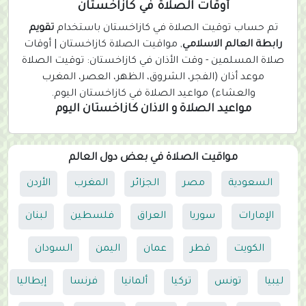
r
أوقات الصلاة في كازاخستان
r
تم حساب توقيت الصلاة في كازاخستان باستخدام
تقويم
e
رابطة العالم الاسلامي
, مواقيت الصلاة كازاخستان | أوقات
n
صلاة المسلمين - وقت الأذان في كازاخستان: توقيت الصلاة
t
موعد أذان (الفجر، الشروق، الظهر، العصر، المغرب
)
والعشاء) مواعيد الصلاة في كازاخستان اليوم.
مواعيد الصلاة و الاذان كازاخستان اليوم
مواقيت الصلاة في بعض دول العالم
السعودية
مصر
الجزائر
المغرب
الأردن
الإمارات
سوريا
العراق
فلسطين
لبنان
الكويت
قطر
عمان
اليمن
السودان
ليبيا
تونس
تركيا
ألمانيا
فرنسا
إيطاليا