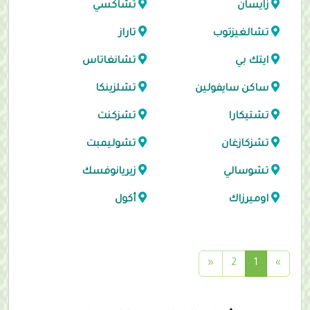
زايسان
تشاكسي
تشالغيزتوب
تاراز
ايتك بي
تشانغاتاس
ساكن سايفولين
تشلزينكا
تشتيكارا
تشزكنت
تشزكازغان
تشوليمبت
تشوسالي
زيريانوفسك
اوميرزاك
أكول
(
«
2
1
»
c
u