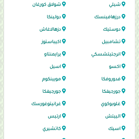
شيلي
شولاق كورغان
درزهافينسك
دولينكا
دوستيك
دزهالاغاش
تشامبيل
اكيباستوز
انرجتيتشسكي
يرايمنتاو
اكسو
اسيل
فدوروفكا
مويينكوم
جورجيفكا
جورجيفكا
غلوبوكوي
غرانيتوغورسك
الييتش
ارتيس
اسيك
كاتشيري