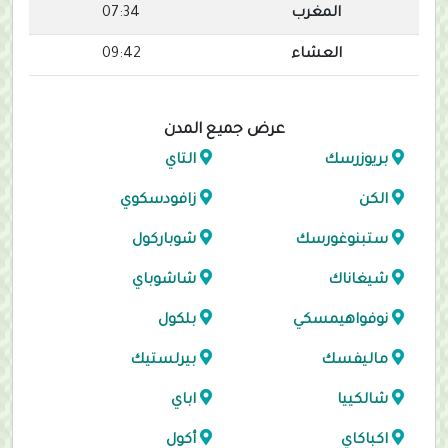
المغرب
07:34
العشاء
09:42
عرض جميع المدن
بريوزرسك
التاي
الكن
زافودسكوي
ستبنوغورسك
شوباركول
شيغاناك
شاشوباي
نوفواهيمسكي
بلكول
ماليفسك
بيرلستيك
شالكييا
اباي
اكباكاي
أكول