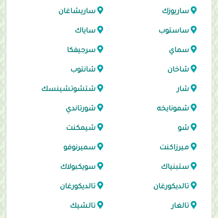
ساريوزك
ساريشاغان
ساستوب
ساياك
سماي
سرجيفكا
شاخان
شانتوب
شار
شتشوتشينسك
شمونايخه
شورتاندي
شو
شيمكنت
ميرزاكنت
سميرنوفو
ستبنياك
سويكبولاك
تالديكورغان
تالديكورغان
تالغار
تالشيك