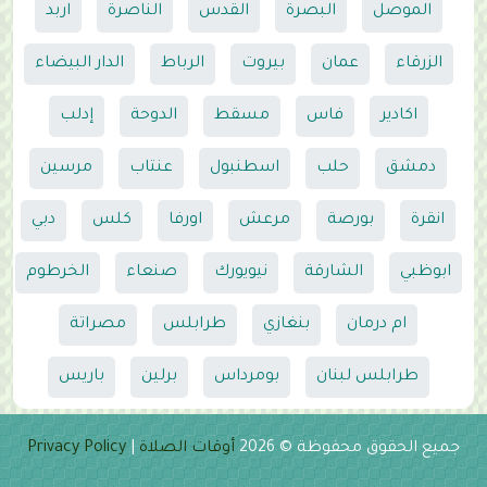
الموصل
البصرة
القدس
الناصرة
اربد
الزرقاء
عمان
بيروت
الرباط
الدار البيضاء
اكادير
فاس
مسقط
الدوحة
إدلب
دمشق
حلب
اسطنبول
عنتاب
مرسين
انقرة
بورصة
مرعش
اورفا
كلس
دبي
ابوظبي
الشارقة
نيويورك
صنعاء
الخرطوم
ام درمان
بنغازي
طرابلس
مصراتة
طرابلس لبنان
بومرداس
برلين
باريس
جميع الحقوق محفوظة © 2026
أوقات الصلاة
|
Privacy Policy