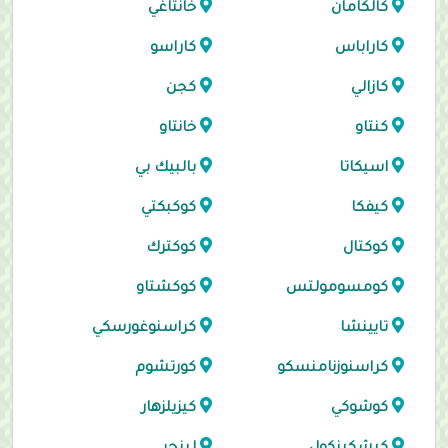
كالكامان
خانتاغي
كاراباس
كاراسو
كازالي
كجن
كنتاو
خانتاو
اسيكاتا
بالبيك بي
كيفكا
كوكبكتي
كوكتال
كوكترك
كومسومولتس
كوكشتاو
تايينشا
كراسنوغورسكي
كراسنوزنامنسكو
كورتشوم
كوشوكي
كيزيلزهار