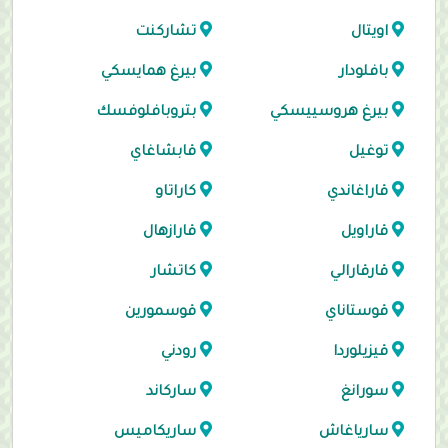
اويتال
تشاركنت
بافلودار
بيرغ همايسكي
بيرغ هروسييسكي
بتروبافلوفسك
توغيل
قابشاغاي
قاراغاندي
كاراتاو
قاراويل
قارازهال
قارقارالي
كاتشار
قوستاناي
قوسمورين
قيزيلوردا
رودني
سورانغ
ساركاند
سارياغاش
ساريكاميس