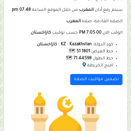
سيتم رفع أذان
المغرب
من خلال الموقع الساعة
07:48 pm
الصلاة القادمة: صلاة
المغرب
الوقت الان
7:05:01 PM
حسب توقيت
كازاخستان
كود الدولة:
Kazakhstan
-
KZ
-
كازاخستان
خط العرض
51.1801
🗺️
خط الطول
71.44598
🗺️
افتح الخريطة
تضمين مواقيت الصلاة