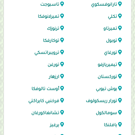
تارانوفسكوي
تاسبوجت
تكلي
تميرلانوفكا
تميرتاو
ترنوزك
توبول
توكارفكا
تورغاي
ترويبراتسكي
تيميريازفو
تورغن
توركستان
ارزهار
يوش تيوبي
أوست تالوفكا
تورار ريسكولوف
فرخنيي كايراكتي
سومالكول
تشانغاكورغان
يافلنكا
يرغيز