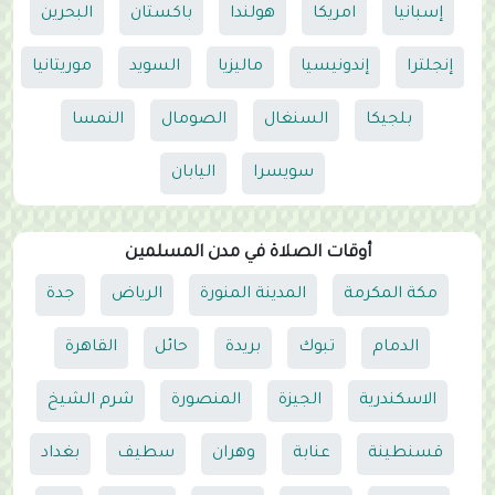
إسبانيا
امريكا
هولندا
باكستان
البحرين
إنجلترا
إندونيسيا
ماليزيا
السويد
موريتانيا
بلجيكا
السنغال
الصومال
النمسا
سويسرا
اليابان
أوقات الصلاة في مدن المسلمين
مكة المكرمة
المدينة المنورة
الرياض
جدة
الدمام
تبوك
بريدة
حائل
القاهرة
الاسكندرية
الجيزة
المنصورة
شرم الشيخ
قسنطينة
عنابة
وهران
سطيف
بغداد