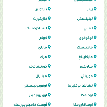
كيشكينكول
لينجر
ريدر
بايكونير
لينينسكي
كازيكورت
لبسي
ليساكوفسك
لوغوفوي
كولان
ماكينسك
ماتاي
مايكايينغ
مرك
ساريكمر
كورتشاتوف
مويينتي
مينارال
تشانغا بوكتيرما
نوفودولينسكي
اوجنفكا
اوردزونيكيدز
اوساكاروفكا
أوست كامينوجورسك