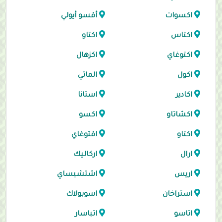
اكسوات
أقسو أيولي
اكتاس
اكتاو
اكتوغاي
اكزهال
اكول
الماتي
اكادير
استانا
اكشاتاو
اكسو
اكتاو
اقتوغاي
ارال
اركاليك
اريس
اشتشيساي
استراخان
اسوبولاك
اتاسو
اتباسار