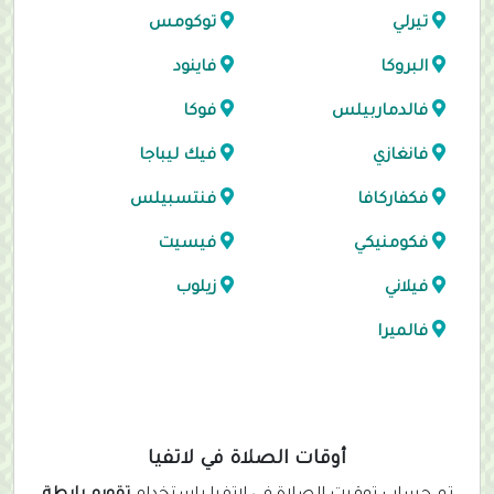
تيرلي
توكومس
البروكا
فاينود
فالدماربيلس
فوكا
فانغازي
فيك ليباجا
فكفاركافا
فنتسبيلس
فكومنيكي
فيسيت
فيلاني
زيلوب
فالميرا
أوقات الصلاة في لاتفيا