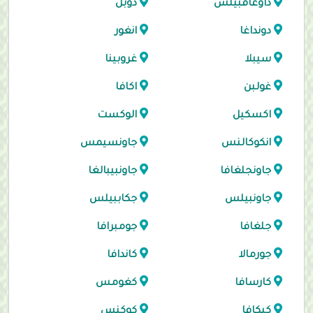
داوغافبيلس
دوبل
دونداغا
انغور
سيبلا
غروبينا
غولبن
اكافا
اكسكيل
الوكست
انكوكالنس
جاونسيمس
جاونجلغافا
جاونبيبالغا
جاونبيلس
جكاببيلس
جلغافا
جومبرافا
جورمالا
كاندافا
كارسافا
كغومس
كيكافا
كوكنس