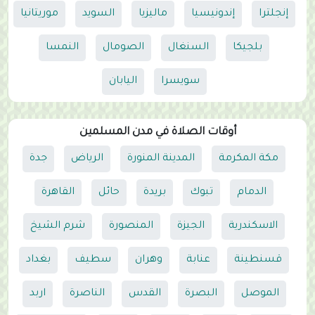
إنجلترا
إندونيسيا
ماليزيا
السويد
موريتانيا
بلجيكا
السنغال
الصومال
النمسا
سويسرا
اليابان
أوقات الصلاة في مدن المسلمين
مكة المكرمة
المدينة المنورة
الرياض
جدة
الدمام
تبوك
بريدة
حائل
القاهرة
الاسكندرية
الجيزة
المنصورة
شرم الشيخ
قسنطينة
عنابة
وهران
سطيف
بغداد
الموصل
البصرة
القدس
الناصرة
اربد