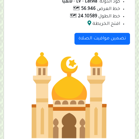
كود الدولة:
Latvia
-
LV
-
لاتفيا
خط العرض
56.946
🗺️
خط الطول
24.10589
🗺️
افتح الخريطة
تضمين مواقيت الصلاة