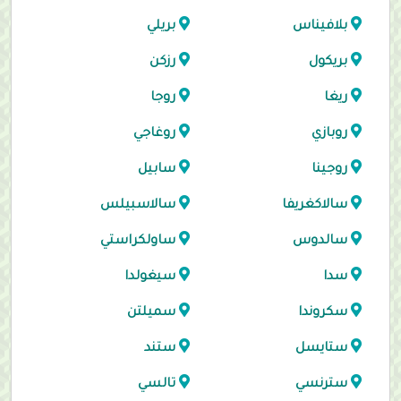
بلافيناس
بريلي
بريكول
رزكن
ريغا
روجا
روبازي
روغاجي
روجينا
سابيل
سالاكغريفا
سالاسبيلس
سالدوس
ساولكراستي
سدا
سيغولدا
سكروندا
سميلتن
ستايسل
ستند
سترنسي
تالسي