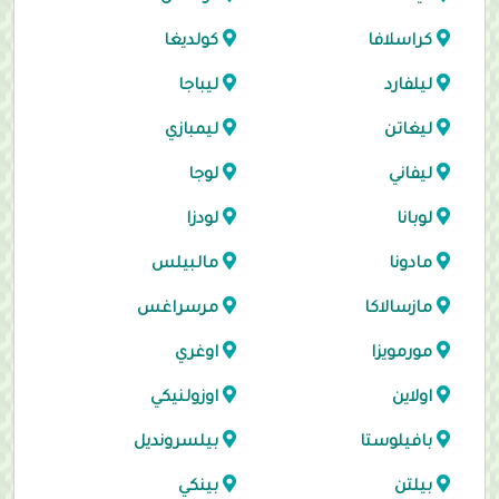
كراسلافا
كولديغا
ليلفارد
ليباجا
ليغاتن
ليمبازي
ليفاني
لوجا
لوبانا
لودزا
مادونا
مالبيلس
مازسالاكا
مرسراغس
مورمويزا
اوغري
اولاين
اوزولنيكي
بافيلوستا
بيلسرونديل
بيلتن
بينكي