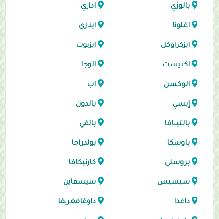
بالوزي
ادازي
اغلونا
اينازي
ايزكراوكل
ايزبوت
اكنيست
الوجا
الوكسن
اب
إيسي
بالدون
بالتينافا
بالفي
باوسكا
بولدراجا
بروسني
كارنيكافا
سيسيس
سيسفاين
داغدا
داوغافغريفا