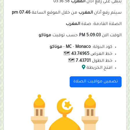
يتبقى على رفع أذان
المغرب
03:36:58
سيتم رفع أذان
المغرب
من خلال الموقع الساعة
07:46 pm
الصلاة القادمة: صلاة
المغرب
الوقت الان
5:09:03 PM
حسب توقيت
موناكو
كود الدولة:
Monaco
-
MC
-
موناكو
خط العرض
43.74965
🗺️
خط الطول
7.43701
🗺️
افتح الخريطة
تضمين مواقيت الصلاة