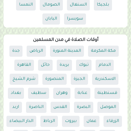
بلجيكا
السنغال
الصومال
النمسا
سويسرا
اليابان
أوقات الصلاة في مدن المسلمين
مكة المكرمة
المدينة المنورة
الرياض
جدة
الدمام
تبوك
بريدة
حائل
القاهرة
الاسكندرية
الجيزة
المنصورة
شرم الشيخ
قسنطينة
عنابة
وهران
سطيف
بغداد
الموصل
البصرة
القدس
الناصرة
اربد
الزرقاء
عمان
بيروت
الرباط
الدار البيضاء