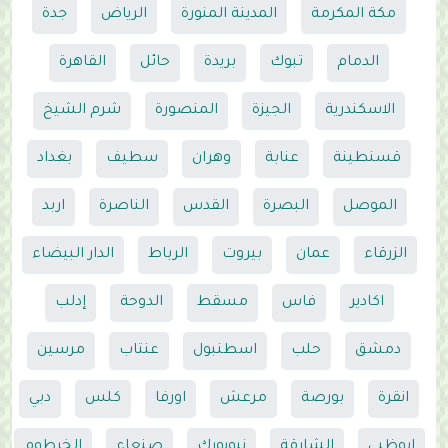
مكة المكرمة
المدينة المنورة
الرياض
جدة
الدمام
تبوك
بريدة
حائل
القاهرة
الاسكندرية
الجيزة
المنصورة
شرم الشيخ
قسنطينة
عنابة
وهران
سطيف
بغداد
الموصل
البصرة
القدس
الناصرة
اربد
الزرقاء
عمان
بيروت
الرباط
الدار البيضاء
اكادير
فاس
مسقط
الدوحة
إدلب
دمشق
حلب
اسطنبول
عنتاب
مرسين
انقرة
بورصة
مرعش
اورفا
كلس
دبي
ابوظبي
الشارقة
نيويورك
صنعاء
الخرطوم