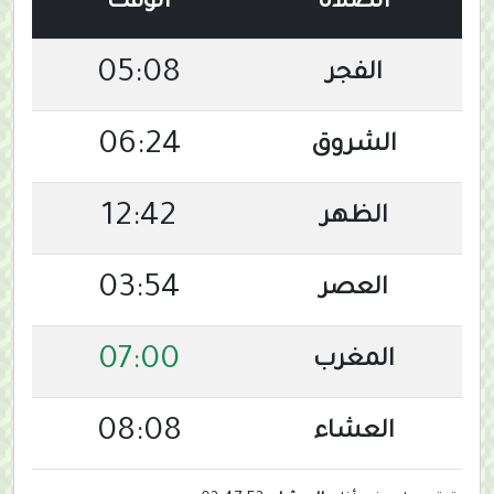
الصلاة
الوقت
05:08
الفجر
06:24
الشروق
12:42
الظهر
03:54
العصر
07:00
المغرب
08:08
العشاء