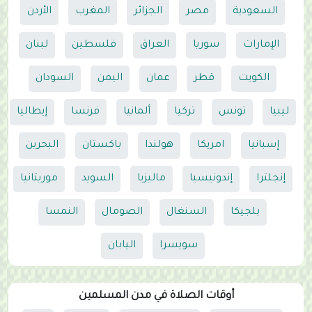
السعودية
مصر
الجزائر
المغرب
الأردن
الإمارات
سوريا
العراق
فلسطين
لبنان
الكويت
قطر
عمان
اليمن
السودان
ليبيا
تونس
تركيا
ألمانيا
فرنسا
إيطاليا
إسبانيا
امريكا
هولندا
باكستان
البحرين
إنجلترا
إندونيسيا
ماليزيا
السويد
موريتانيا
بلجيكا
السنغال
الصومال
النمسا
سويسرا
اليابان
أوقات الصلاة في مدن المسلمين