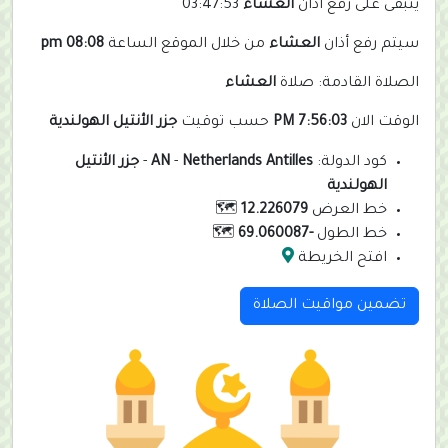
يتبقى على رفع أذان
العشاء
03:47:53
سيتم رفع أذان
العشاء
من خلال الموقع الساعة
08:08 pm
الصلاة القادمة: صلاة
العشاء
الوقت الان
7:56:03 PM
حسب توقيت
جزر الأنتيل الهولندية
كود الدولة:
Netherlands Antilles
-
AN
-
جزر الأنتيل
الهولندية
خط العرض
12.226079
🗺️
خط الطول
-69.060087
🗺️
افتح الخريطة
تضمين مواقيت الصلاة