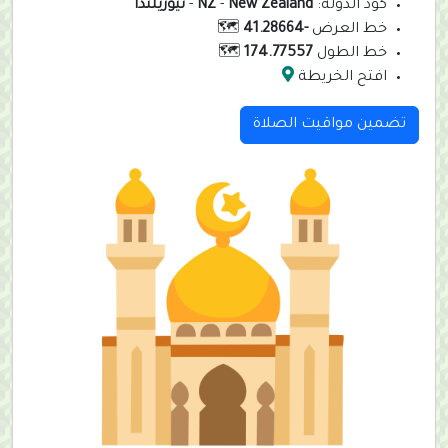
كود الدولة:
New Zealand
-
NZ
-
نيوزيلندا
خط العرض
-41.28664
🗺️
خط الطول
174.77557
🗺️
افتح الخريطة
تضمين مواقيت الصلاة