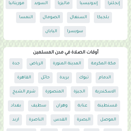
إنجلترا
إندونيسيا
ماليزيا
السويد
موريتانيا
بلجيكا
السنغال
الصومال
النمسا
سويسرا
اليابان
أوقات الصلاة في مدن المسلمين
مكة المكرمة
المدينة المنورة
الرياض
جدة
الدمام
تبوك
بريدة
حائل
القاهرة
الاسكندرية
الجيزة
المنصورة
شرم الشيخ
قسنطينة
عنابة
وهران
سطيف
بغداد
الموصل
البصرة
القدس
الناصرة
اربد