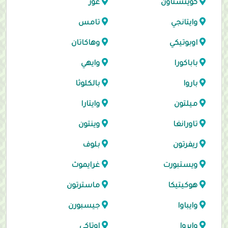
كوينستاون
غور
وايتانجي
تامس
اوبوتيكي
وهاكاتان
باباكورا
وايهي
باروا
بالكلوثا
ميلتون
وايتارا
تاورانغا
وينتون
ريفرتون
بلوف
ويستبورت
غرايموث
هوكيتيكا
ماسترتون
وايباوا
جيسبورن
وايروا
اوتاكي