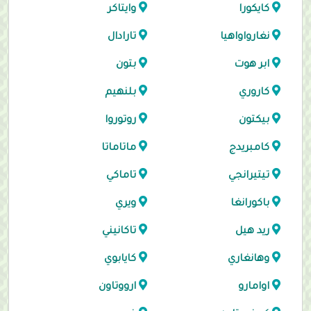
كايكورا
وايتاكر
نغارواواهيا
تارادال
ابر هوت
بتون
كاروري
بلنهيم
بيكتون
روتوروا
كامبريدج
ماتاماتا
تيتيرانجي
تاماكي
باكورانغا
ويري
ريد هيل
تاكانيني
وهانغاري
كايابوي
اوامارو
ارووتاون