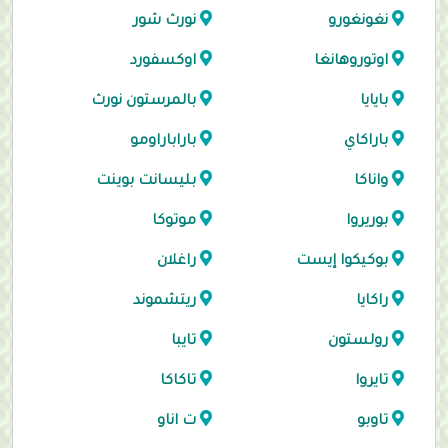
نغونغورو
نورث شور
اوتوروهانغا
اوكسفورد
بايايا
بالمرستون نورث
باراكاي
باراباراومو
واناكا
بليسانت بوينت
بوريروا
موتوكا
بوكيكوا إيست
راغلان
راكايا
ريتشموند
رولستون
تايبا
تايروا
تاكاكا
تاوبو
ت اناو