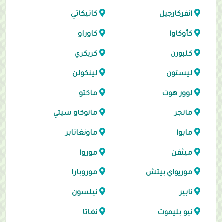
انفركارجيل
كاتيكاتي
كأوكاوا
كاوراو
كلبورن
كريكري
ليستون
لينكولن
لوور هوت
ماكتو
مانجر
مانوكاو سيتي
مابوا
ماونغاتابر
ميثفن
موروا
موريواي بيتش
موروبارا
نابير
نيلسون
نيو بليموث
نغاتا