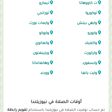
ت كاووهاتا
تيمارو
توكوروا
تورانجي
وايهي بيتش
وايمات نورث
وايورو
وايوكو
واكفيلد
وانغانوي
واركورث
ويلينغتون
ولسفورد
وهانغاماتا
وايت يانغا
وودند
أوقات الصلاة في نيوزيلندا
تم حساب توقيت الصلاة في نيوزيلندا باستخدام
تقويم رابطة