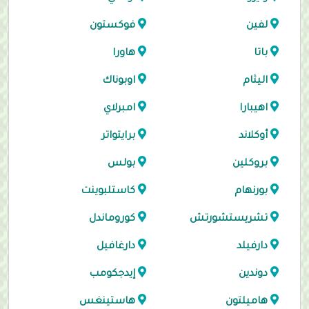
لفين
فوكستون
باتا
هاورا
اليثام
اوبوناك
اهيبارا
امبرلاي
أوكلاند
برايتواتر
بروكلين
بولس
بورنهام
كاستلبوينت
تشريستشورتش
كوروماندل
دارفيلد
دارغافيل
دوندين
إيدجكومب
هاميلتون
هاستينغس