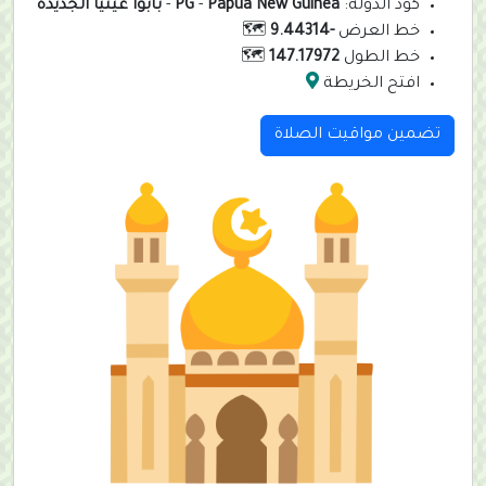
كود الدولة:
Papua New Guinea
-
PG
-
بابوا غينيا الجديدة
خط العرض
-9.44314
🗺️
خط الطول
147.17972
🗺️
افتح الخريطة
تضمين مواقيت الصلاة