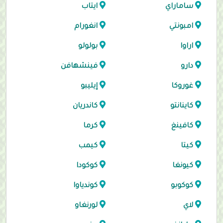
ساماراي
ايتاب
امبونتي
انغورام
اراوا
بولولو
دارو
فينشهافن
غوروكا
إيليبو
كاينانتو
كاندريان
كافينغ
كرما
كيتا
كيمب
كيونغا
كوكودا
كوكوبو
كوندياوا
لاي
لورنغاو