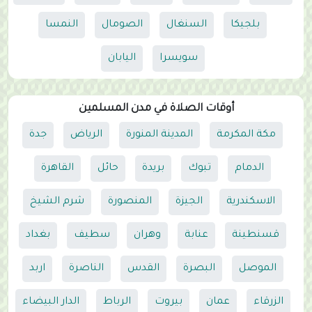
بلجيكا
السنغال
الصومال
النمسا
سويسرا
اليابان
أوقات الصلاة في مدن المسلمين
مكة المكرمة
المدينة المنورة
الرياض
جدة
الدمام
تبوك
بريدة
حائل
القاهرة
الاسكندرية
الجيزة
المنصورة
شرم الشيخ
قسنطينة
عنابة
وهران
سطيف
بغداد
الموصل
البصرة
القدس
الناصرة
اربد
الزرقاء
عمان
بيروت
الرباط
الدار البيضاء