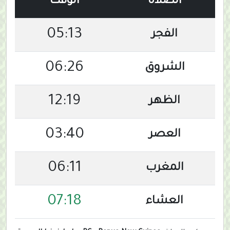
الصلاة
الوقت
05:13
الفجر
06:26
الشروق
12:19
الظهر
03:40
العصر
06:11
المغرب
07:18
العشاء