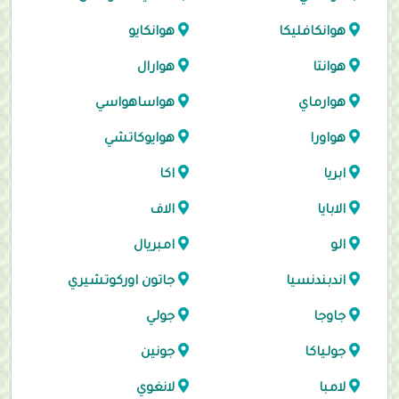
هوانكافليكا
هوانكايو
هوانتا
هوارال
هوارماي
هواساهواسي
هواورا
هوايوكاتشي
ابريا
اكا
الابايا
الاف
الو
امبريال
اندبندنسيا
جاتون اوركوتشيري
جاوجا
جولي
جولياكا
جونين
لامبا
لانغوي