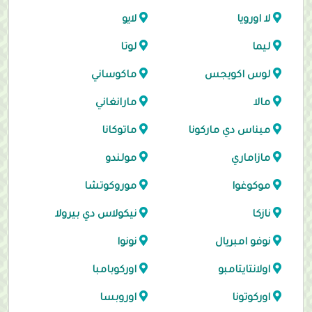
لا اورويا
لايو
ليما
لوتا
لوس اكويجس
ماكوساني
مالا
مارانغاني
ميناس دي ماركونا
ماتوكانا
مازاماري
مولندو
موكوغوا
موروكوتشا
نازكا
نيكولاس دي بيرولا
نوفو امبريال
نونوا
اولانتايتامبو
اوركوبامبا
اوركوتونا
اوروبسا