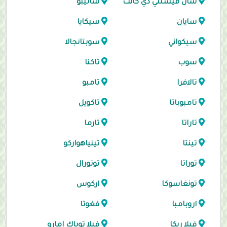
سان فيسنتي دي كانت
ساتيبو
سايان
سيكايا
سيكواني
سوبتانجالا
سوب
تاكنا
تالافرا
تامبو
تامبوباتا
تاكويل
تاراتا
تارما
تينتا
تينياهواركو
توراتا
توتورال
تونغاسوكا
اركوس
اروبامبا
فغوتا
فيلا ريكا
فيلا توباك امارو