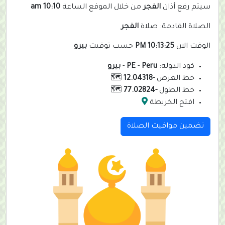
سيتم رفع أذان
الفجر
من خلال الموقع الساعة
10:10 am
الصلاة القادمة: صلاة
الفجر
الوقت الان
10:13:26 PM
حسب توقيت
بيرو
كود الدولة:
Peru
-
PE
-
بيرو
خط العرض
-12.04318
🗺️
خط الطول
-77.02824
🗺️
افتح الخريطة
تضمين مواقيت الصلاة