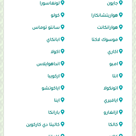
جايون
لونغاسورا
هواريتشانكارا
كولو
هوارانكانت
سانتو توماس
موسوك لاكتا
ابانكاي
اكاري
اكولا
امبو
انداهوايلاس
انتا
اركويبا
اتونكولا
اياكوتشو
ايافيري
اينا
ازانغارو
بارانكا
كالكا
كاليتا دي كاركوين