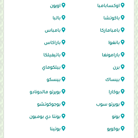
اوكسابامبا
اويون
باكوتشا
بالبا
بامباماركا
بامباس
بانغوا
باراكاس
بارامونغا
باتيفيلكا
برن
بيلكوماي
بيساك
بيسكو
بوكارا
بويرتو مالدونادو
بويرتو سوب
بوجوكوتشو
بونو
بونتا دي بومبون
بوكويو
بوتينا