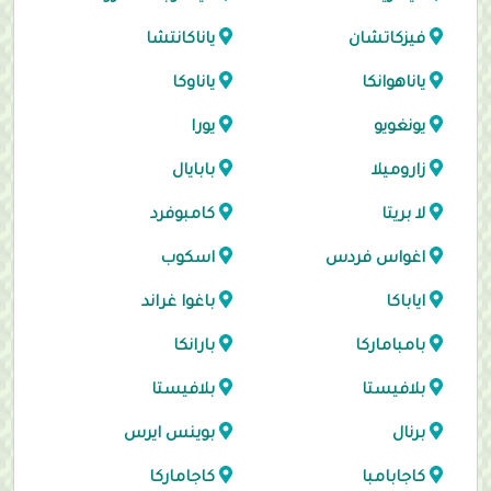
فيزكاتشان
ياناكانتشا
ياناهوانكا
ياناوكا
يونغويو
يورا
زاروميلا
بابايال
لا بريتا
كامبوفرد
اغواس فردس
اسكوب
اياباكا
باغوا غراند
بامباماركا
بارانكا
بلافيستا
بلافيستا
برنال
بوينس ايرس
كاجابامبا
كاجاماركا