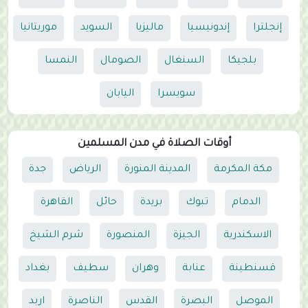
إنجلترا
إندونيسيا
ماليزيا
السويد
موريتانيا
بلجيكا
السنغال
الصومال
النمسا
سويسرا
اليابان
أوقات الصلاة في مدن المسلمين
مكة المكرمة
المدينة المنورة
الرياض
جدة
الدمام
تبوك
بريدة
حائل
القاهرة
الاسكندرية
الجيزة
المنصورة
شرم الشيخ
قسنطينة
عنابة
وهران
سطيف
بغداد
الموصل
البصرة
القدس
الناصرة
اربد