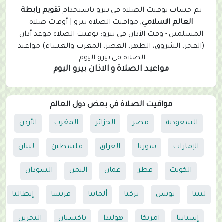
r
تم حساب توقيت الصلاة في بيرو باستخدام
تقويم رابطة
e
العالم الاسلامي
, مواقيت الصلاة بيرو | أوقات صلاة
n
المسلمين - وقت الأذان في بيرو: توقيت الصلاة موعد أذان
t
(الفجر، الشروق، الظهر، العصر، المغرب والعشاء) مواعيد
)
الصلاة في بيرو اليوم.
مواعيد الصلاة و الاذان بيرو اليوم
مواقيت الصلاة في بعض دول العالم
السعودية
مصر
الجزائر
المغرب
الأردن
الإمارات
سوريا
العراق
فلسطين
لبنان
الكويت
قطر
عمان
اليمن
السودان
ليبيا
تونس
تركيا
ألمانيا
فرنسا
إيطاليا
إسبانيا
امريكا
هولندا
باكستان
البحرين