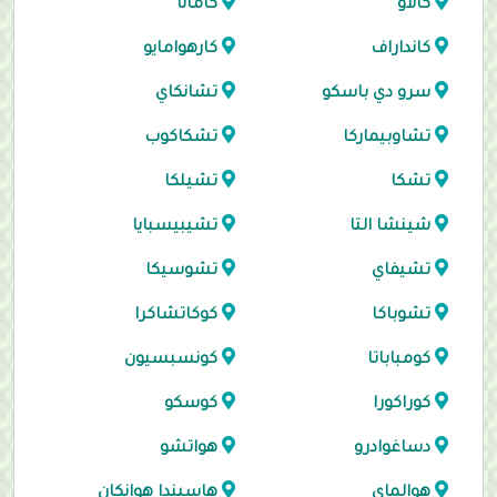
كالاو
كامانا
كانداراف
كارهوامايو
سرو دي باسكو
تشانكاي
تشاوبيماركا
تشكاكوب
تشكا
تشيلكا
شينشا التا
تشيبيسبايا
تشيفاي
تشوسيكا
تشوباكا
كوكاتشاكرا
كومباباتا
كونسبسيون
كوراكورا
كوسكو
دساغوادرو
هواتشو
هوالماي
هاسيندا هوانكان