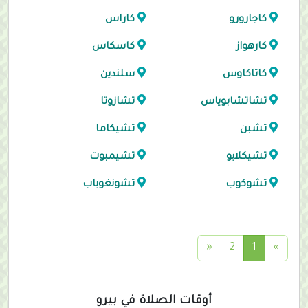
كاجارورو
كاراس
كارهواز
كاسكاس
كاتاكاوس
سلندين
تشاتشابوياس
تشازوتا
تشبن
تشيكاما
تشيكلايو
تشيمبوت
تشوكوب
تشونغوياب
(
«
2
1
»
c
u
r
أوقات الصلاة في بيرو