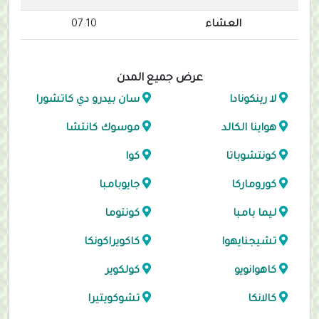
العشاء
07:10
عرض جميع المدن
لا رينكونادا
سان بيدرو دي كاتشورا
هواينا الكالد
موسوك كانتشا
كونتشوباتا
كوا
كوروماركا
جايوبامبا
ليما بامبا
كونتوما
تشيجنايهوا
كاكويراكونكا
كاهوانويو
كولكوير
كالانكا
تشوكويتيرا