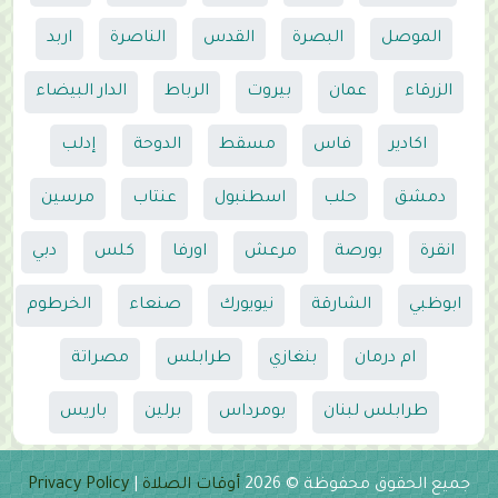
الموصل
البصرة
القدس
الناصرة
اربد
الزرقاء
عمان
بيروت
الرباط
الدار البيضاء
اكادير
فاس
مسقط
الدوحة
إدلب
دمشق
حلب
اسطنبول
عنتاب
مرسين
انقرة
بورصة
مرعش
اورفا
كلس
دبي
ابوظبي
الشارقة
نيويورك
صنعاء
الخرطوم
ام درمان
بنغازي
طرابلس
مصراتة
طرابلس لبنان
بومرداس
برلين
باريس
جميع الحقوق محفوظة © 2026
أوقات الصلاة
|
Privacy Policy