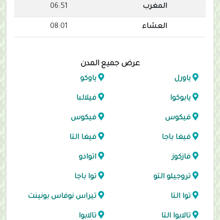
المغرب
06:51
العشاء
08:01
عرض جميع المدن
ياورل
ياوكو
يابوكوا
فيلالبا
فيكوس
فيكوس
فيغا باجا
فيغا التا
فازكوز
اتوادو
تروجيلو التو
توا باجا
توا التا
تيراس نوفاس بونينت
تالابوا التا
تالابوا