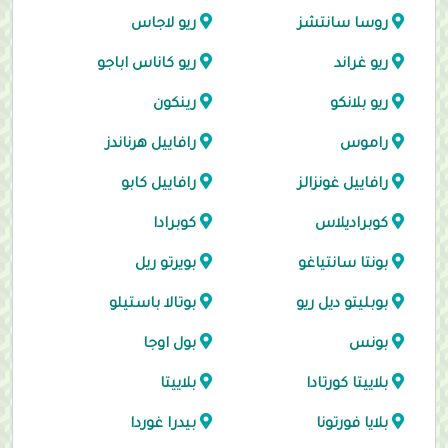
روسا سانتشز
ريو لاجاس
ريو غراند
ريو كاناس اباجو
ريو بلانكو
رينكون
راموس
رافاييل هرناندز
رافاييل غونزالز
رافاييل كابو
كوبراديلاس
كوبرادا
بونتا سانتياغو
بويرتو ريل
بوبليتو ديل ريو
بوتالا باستيلو
بونس
بول اوجا
بلاييتا كورتادا
بلاييتا
بلايا فورتونا
بيدرا غوردا