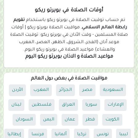
u
r
أوقات الصلاة في بويرتو ريكو
r
تم حساب توقيت الصلاة في بويرتو ريكو باستخدام
تقويم
e
رابطة العالم الاسلامي
, مواقيت الصلاة بويرتو ريكو | أوقات
n
صلاة المسلمين - وقت الأذان في بويرتو ريكو: توقيت الصلاة
t
موعد أذان (الفجر، الشروق، الظهر، العصر، المغرب
)
والعشاء) مواعيد الصلاة في بويرتو ريكو اليوم.
مواعيد الصلاة و الاذان بويرتو ريكو اليوم
مواقيت الصلاة في بعض دول العالم
السعودية
مصر
الجزائر
المغرب
الأردن
الإمارات
سوريا
العراق
فلسطين
لبنان
الكويت
قطر
عمان
اليمن
السودان
ليبيا
تونس
تركيا
ألمانيا
فرنسا
إيطاليا