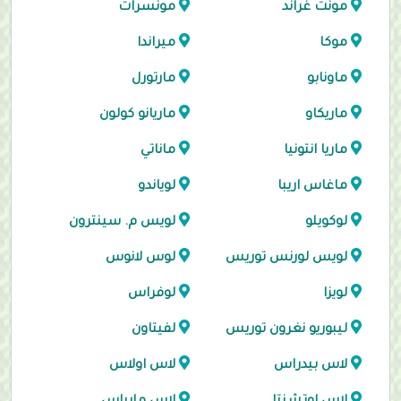
مونت غراند
مونسرات
موكا
ميراندا
ماونابو
مارتورل
ماريكاو
ماريانو كولون
ماريا انتونيا
ماناتي
ماغاس اريبا
لوياندو
لوكويلو
لويس م. سينترون
لويس لورنس توريس
لوس لانوس
لويزا
لوفراس
ليبوريو نغرون توريس
لفيتاون
لاس بيدراس
لاس اولاس