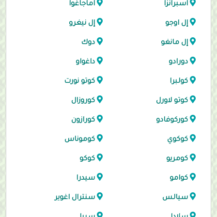
اسبرانزا
اماجاغوا
إل اوجو
إل نيغرو
إل مانغو
دوك
دورادو
داغواو
كولبرا
كوتو نورت
كوتو لاورل
كوروزال
كوركوفادو
كورازون
كوكوي
كوموناس
كومريو
كوكو
كوامو
سيدرا
سيالس
سنترال اغوير