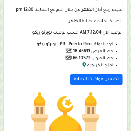
سيتم رفع أذان
الظهر
من خلال الموقع الساعة
12:30 pm
الصلاة القادمة: صلاة
الظهر
الوقت الان
7:12:04 AM
حسب توقيت
بويرتو ريكو
كود الدولة:
Puerto Rico
-
PR
-
بويرتو ريكو
خط العرض
18.46633
🗺️
خط الطول
-66.10572
🗺️
افتح الخريطة
تضمين مواقيت الصلاة