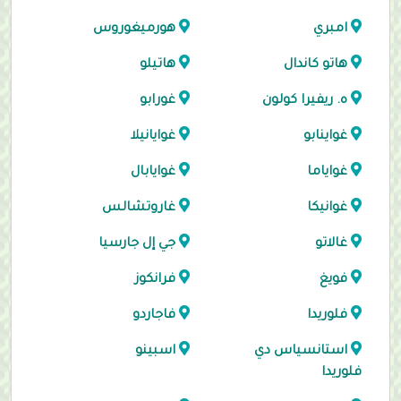
امبري
هورميغوروس
هاتو كاندال
هاتيلو
ه. ريفيرا كولون
غورابو
غواينابو
غوايانيلا
غواياما
غوايابال
غوانيكا
غاروتشالس
غالاتو
جي إل جارسيا
فويغ
فرانكوز
فلوريدا
فاجاردو
استانسياس دي
اسبينو
فلوريدا