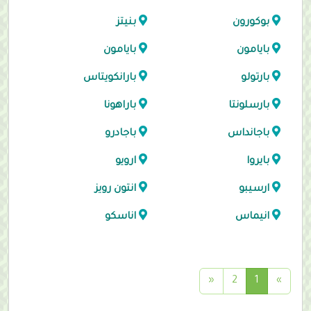
بوكورون
بنيتز
بايامون
بايامون
بارتولو
بارانكويتاس
بارسلونتا
باراهونا
باجانداس
باجادرو
بايروا
ارويو
ارسيبو
انتون رويز
انيماس
اناسكو
(
«
2
1
»
c