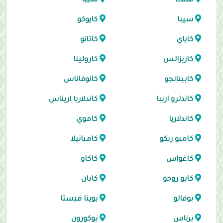
سلادا
سيبا
سيبا
كايوكو
كاياي
كاتانو
كاريزالس
كارولينا
كابيتانجو
كانوفاناس
كاندلرو اريبا
كاندلاريا اريناس
كاندلاريا
كاموي
كامبو ريكو
كامبانيلا
كاغواس
كاكاو
كابو روجو
كابان
بوفالو
بوينا فيستا
برناس
بوكورون