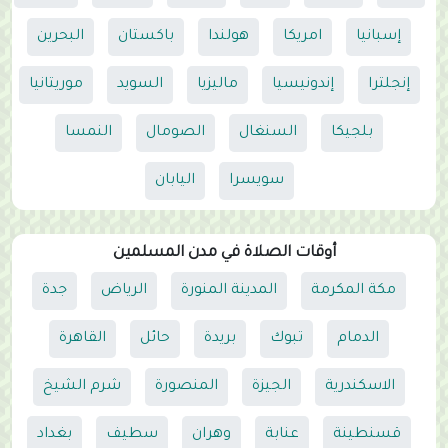
إسبانيا
امريكا
هولندا
باكستان
البحرين
إنجلترا
إندونيسيا
ماليزيا
السويد
موريتانيا
بلجيكا
السنغال
الصومال
النمسا
سويسرا
اليابان
أوقات الصلاة في مدن المسلمين
مكة المكرمة
المدينة المنورة
الرياض
جدة
الدمام
تبوك
بريدة
حائل
القاهرة
الاسكندرية
الجيزة
المنصورة
شرم الشيخ
قسنطينة
عنابة
وهران
سطيف
بغداد