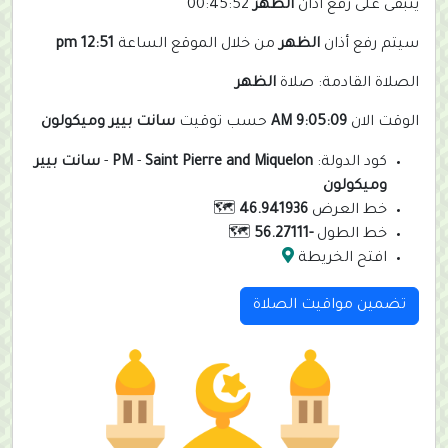
يتبقى على رفع أذان
الظهر
00:45:51
سيتم رفع أذان
الظهر
من خلال الموقع الساعة
12:51 pm
الصلاة القادمة: صلاة
الظهر
الوقت الان
9:05:10 AM
حسب توقيت
سانت بيير وميكولون
كود الدولة:
Saint Pierre and Miquelon
-
PM
-
سانت بيير
وميكولون
خط العرض
46.941936
🗺️
خط الطول
-56.27111
🗺️
افتح الخريطة
تضمين مواقيت الصلاة