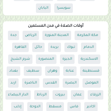
سويسرا
اليابان
أوقات الصلاة في مدن المسلمين
مكة المكرمة
المدينة المنورة
الرياض
جدة
الدمام
تبوك
بريدة
حائل
القاهرة
الاسكندرية
الجيزة
المنصورة
شرم الشيخ
قسنطينة
عنابة
وهران
سطيف
بغداد
الموصل
البصرة
القدس
الناصرة
اربد
الزرقاء
عمان
بيروت
الرباط
الدار البيضاء
اكادير
فاس
مسقط
الدوحة
إدلب