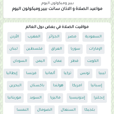
بيير وميكولون اليوم.
مواعيد الصلاة و الاذان سانت بيير وميكولون اليوم
مواقيت الصلاة في بعض دول العالم
السعودية
مصر
الجزائر
المغرب
الأردن
الإمارات
سوريا
العراق
فلسطين
لبنان
الكويت
قطر
عمان
اليمن
السودان
ليبيا
تونس
تركيا
ألمانيا
فرنسا
إيطاليا
إسبانيا
امريكا
هولندا
باكستان
البحرين
إنجلترا
إندونيسيا
ماليزيا
السويد
موريتانيا
بلجيكا
السنغال
الصومال
النمسا