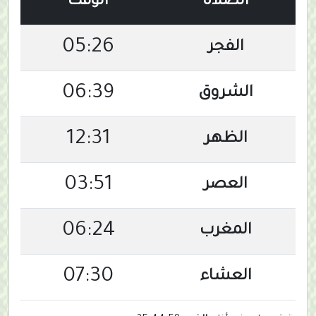
الصلاة
الوقت
05:26
الفجر
06:39
الشروق
12:31
الظهر
03:51
العصر
06:24
المغرب
07:30
العشاء