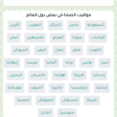
مواقيت الصلاة في بعض دول العالم
السعودية
مصر
الجزائر
المغرب
الأردن
الإمارات
سوريا
العراق
فلسطين
لبنان
الكويت
قطر
عمان
اليمن
السودان
ليبيا
تونس
تركيا
ألمانيا
فرنسا
إيطاليا
إسبانيا
امريكا
هولندا
باكستان
البحرين
إنجلترا
إندونيسيا
ماليزيا
السويد
موريتانيا
بلجيكا
السنغال
الصومال
النمسا
سويسرا
اليابان