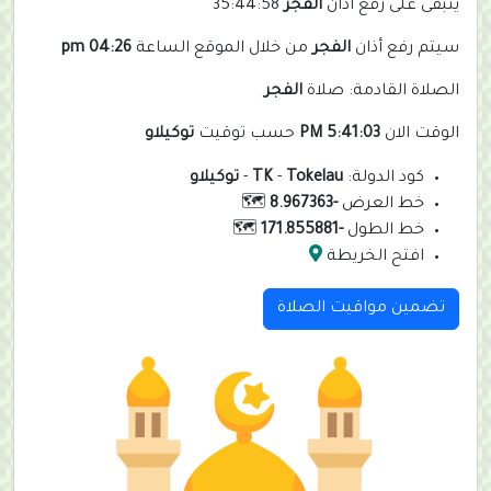
يتبقى على رفع أذان
الفجر
35:44:58
سيتم رفع أذان
الفجر
من خلال الموقع الساعة
04:26 pm
الصلاة القادمة: صلاة
الفجر
الوقت الان
5:41:03 PM
حسب توقيت
توكيلاو
كود الدولة:
Tokelau
-
TK
-
توكيلاو
خط العرض
-8.967363
🗺️
خط الطول
-171.855881
🗺️
افتح الخريطة
تضمين مواقيت الصلاة