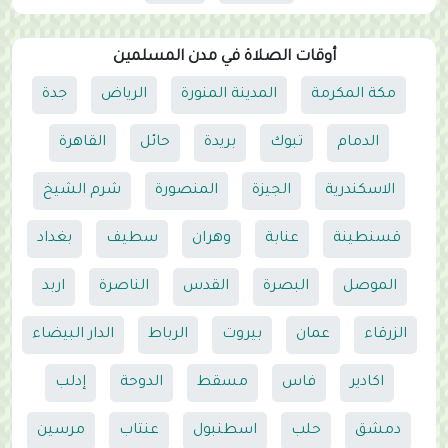
أوقات الصلاة في مدن المسلمين
مكة المكرمة
المدينة المنورة
الرياض
جدة
الدمام
تبوك
بريدة
حائل
القاهرة
الاسكندرية
الجيزة
المنصورة
شرم الشيخ
قسنطينة
عنابة
وهران
سطيف
بغداد
الموصل
البصرة
القدس
الناصرة
اربد
الزرقاء
عمان
بيروت
الرباط
الدار البيضاء
اكادير
فاس
مسقط
الدوحة
إدلب
دمشق
حلب
اسطنبول
عنتاب
مرسين