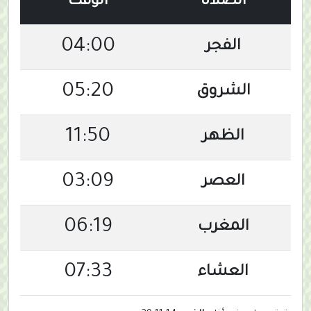
الصلاة
الوقت
04:00
الفجر
05:20
الشروق
11:50
الظهر
03:09
العصر
06:19
المغرب
07:33
العشاء