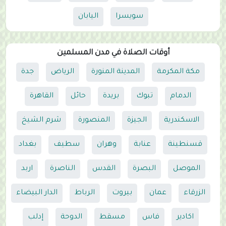
سويسرا
اليابان
أوقات الصلاة في مدن المسلمين
مكة المكرمة
المدينة المنورة
الرياض
جدة
الدمام
تبوك
بريدة
حائل
القاهرة
الاسكندرية
الجيزة
المنصورة
شرم الشيخ
قسنطينة
عنابة
وهران
سطيف
بغداد
الموصل
البصرة
القدس
الناصرة
اربد
الزرقاء
عمان
بيروت
الرباط
الدار البيضاء
اكادير
فاس
مسقط
الدوحة
إدلب