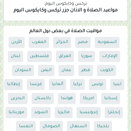
تركس وكايكوس اليوم.
مواعيد الصلاة و الاذان جزر تركس وكايكوس اليوم
مواقيت الصلاة في بعض دول العالم
السعودية
مصر
الجزائر
المغرب
الأردن
الإمارات
سوريا
العراق
فلسطين
لبنان
الكويت
قطر
عمان
اليمن
السودان
ليبيا
تونس
تركيا
ألمانيا
فرنسا
إيطاليا
إسبانيا
امريكا
هولندا
باكستان
البحرين
إنجلترا
إندونيسيا
ماليزيا
السويد
موريتانيا
بلجيكا
السنغال
الصومال
النمسا