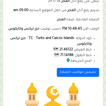
يتبقى على رفع أذان
الفجر
29:11:14
سيتم رفع أذان
الفجر
من خلال الموقع الساعة
09:00 am
الصلاة القادمة: صلاة
الفجر
الوقت الان
10:48:45 PM
حسب توقيت
جزر تركس وكايكوس
كود الدولة:
Turks and Caicos Islands
-
TC
-
جزر تركس
وكايكوس
خط العرض
21.46122
🗺️
خط الطول
-71.14188
🗺️
افتح الخريطة
تضمين مواقيت الصلاة