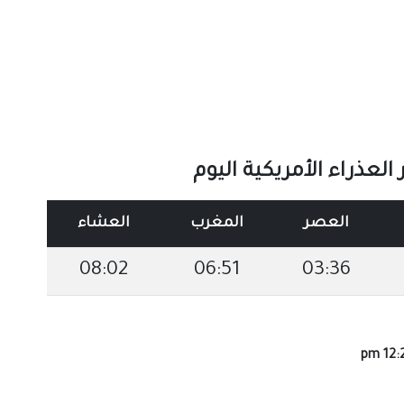
عذراء الأمريكية اليوم
العصر
المغرب
العشاء
08:02
06:51
03:36
12:25