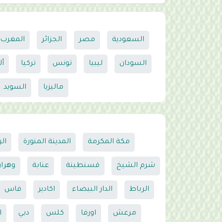
السعودية
مصر
الجزائر
المغرب
السودان
ليبيا
تونس
تركيا
أل
ماليزيا
السويد
مكة المكرمة
المدينة المنورة
ال
شرم الشيخ
قسنطينة
عنابة
وهرا
الرباط
الدار البيضاء
اكادير
فاس
مرعش
اورفا
كلس
دبي
ا