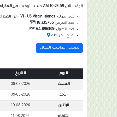
الوقت الان
10:24:00 AM
حسب توقيت
جزر العذراء
كود الدولة:
US Virgin Islands
-
VI
-
جزر العذراء
خط العرض
18.335765
🗺️
خط الطول
-64.896335
🗺️
افتح الخريطة
تضمين مواقيت الصلاة
اليوم
التاريخ
السبت
08-08-2026
الأحد
09-08-2026
الإثنين
10-08-2026
الثلاثاء
11-08-2026