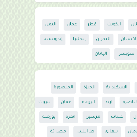
نان
الكويت
قطر
عمان
اليمن
اكستان
البحرين
إنجلترا
إندونيسيا
سويسرا
اليابان
الاسكندرية
الجيزة
المنصورة
لناصرة
اربد
الزرقاء
عمان
بيروت
ل
عنتاب
مرسين
انقرة
بورصة
رمان
بنغازي
طرابلس
مصراتة