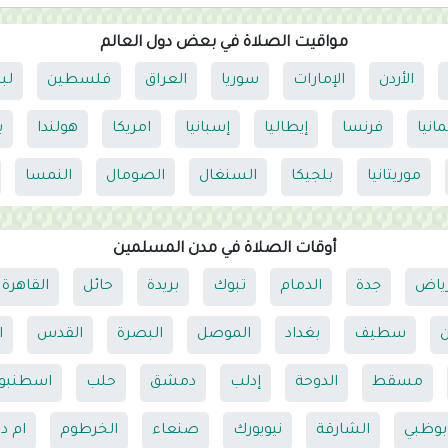
مواقيت الصلاة في بعض دول العالم
الأردن
الإمارات
سوريا
العراق
فلسطين
لب
مانيا
فرنسا
إيطاليا
إسبانيا
امريكا
هولندا
ب
موريتانيا
بلجيكا
السنغال
الصومال
النمسا
أوقات الصلاة في مدن المسلمين
رياض
جدة
الدمام
تبوك
بريدة
حائل
القاهرة
ن
سطيف
بغداد
الموصل
البصرة
القدس
ا
مسقط
الدوحة
إدلب
دمشق
حلب
اسطنبو
بوظبي
الشارقة
نيويورك
صنعاء
الخرطوم
ام د