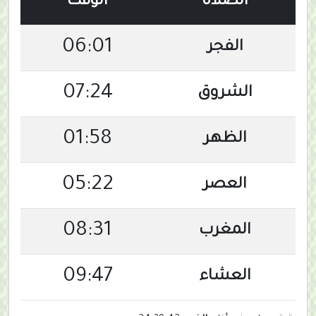
الصلاة
الوقت
06:01
الفجر
07:24
الشروق
01:58
الظهر
05:22
العصر
08:31
المغرب
09:47
العشاء