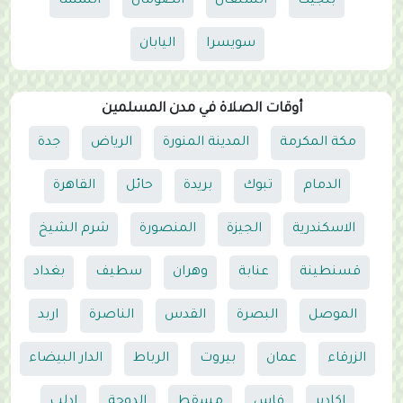
بلجيكا
السنغال
الصومال
النمسا
سويسرا
اليابان
أوقات الصلاة في مدن المسلمين
مكة المكرمة
المدينة المنورة
الرياض
جدة
الدمام
تبوك
بريدة
حائل
القاهرة
الاسكندرية
الجيزة
المنصورة
شرم الشيخ
قسنطينة
عنابة
وهران
سطيف
بغداد
الموصل
البصرة
القدس
الناصرة
اربد
الزرقاء
عمان
بيروت
الرباط
الدار البيضاء
اكادير
فاس
مسقط
الدوحة
إدلب