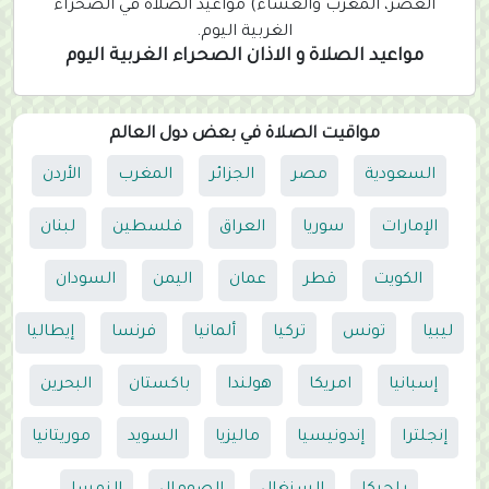
العصر، المغرب والعشاء) مواعيد الصلاة في الصحراء
الغربية اليوم.
مواعيد الصلاة و الاذان الصحراء الغربية اليوم
مواقيت الصلاة في بعض دول العالم
السعودية
مصر
الجزائر
المغرب
الأردن
الإمارات
سوريا
العراق
فلسطين
لبنان
الكويت
قطر
عمان
اليمن
السودان
ليبيا
تونس
تركيا
ألمانيا
فرنسا
إيطاليا
إسبانيا
امريكا
هولندا
باكستان
البحرين
إنجلترا
إندونيسيا
ماليزيا
السويد
موريتانيا