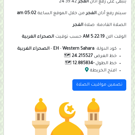
يتبقى على رفع أذان
الفجر
24:39:42
سيتم رفع أذان
الفجر
من خلال الموقع الساعة
05:02 am
الصلاة القادمة: صلاة
الفجر
الوقت الان
5:22:19 AM
حسب توقيت
الصحراء الغربية
كود الدولة:
Western Sahara
-
EH
-
الصحراء الغربية
خط العرض
24.215527
🗺️
خط الطول
-12.885834
🗺️
افتح الخريطة
تضمين مواقيت الصلاة