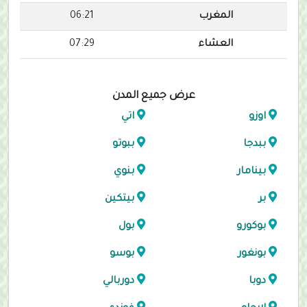
المغرب
06:21
العشاء
07:29
عرض جميع المدن
اوزو
اتي
ببدجا
ببوتو
بينامار
بنوي
بر
بيتكين
بوكورو
بول
بونغور
بوسو
دوبا
دوربالي