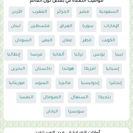
مواقيت الصلاة في بعض دول العالم
السعودية
مصر
الجزائر
المغرب
الأردن
الإمارات
سوريا
العراق
فلسطين
لبنان
الكويت
قطر
عمان
اليمن
السودان
ليبيا
تونس
تركيا
ألمانيا
فرنسا
إيطاليا
إسبانيا
امريكا
هولندا
باكستان
البحرين
إنجلترا
إندونيسيا
ماليزيا
السويد
موريتانيا
بلجيكا
السنغال
الصومال
النمسا
سويسرا
اليابان