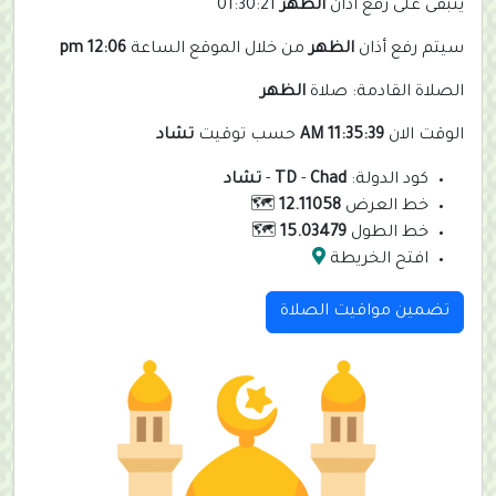
يتبقى على رفع أذان
الظهر
01:30:21
سيتم رفع أذان
الظهر
من خلال الموقع الساعة
12:06 pm
الصلاة القادمة: صلاة
الظهر
الوقت الان
11:35:39 AM
حسب توقيت
تشاد
كود الدولة:
Chad
-
TD
-
تشاد
خط العرض
12.11058
🗺️
خط الطول
15.03479
🗺️
افتح الخريطة
تضمين مواقيت الصلاة