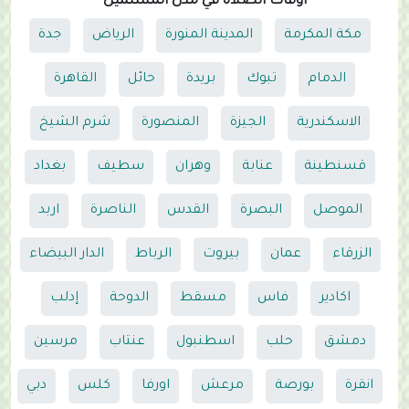
أوقات الصلاة في مدن المسلمين
مكة المكرمة
المدينة المنورة
الرياض
جدة
الدمام
تبوك
بريدة
حائل
القاهرة
الاسكندرية
الجيزة
المنصورة
شرم الشيخ
قسنطينة
عنابة
وهران
سطيف
بغداد
الموصل
البصرة
القدس
الناصرة
اربد
الزرقاء
عمان
بيروت
الرباط
الدار البيضاء
اكادير
فاس
مسقط
الدوحة
إدلب
دمشق
حلب
اسطنبول
عنتاب
مرسين
انقرة
بورصة
مرعش
اورفا
كلس
دبي