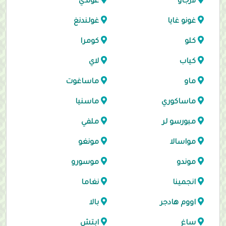
لارجاو
غوندي
غونو غايا
غولندنغ
كلو
كومرا
كياب
لاي
ماو
ماساغوت
ماساكوري
ماسنيا
مبورسو لر
ملفي
مواسالا
مونغو
موندو
موسورو
انجمينا
نغاما
اووم هادجر
بالا
ساغ
ابتش