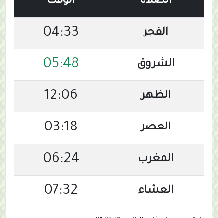
الصلاة
الوقت
04:33
الفجر
05:48
الشروق
12:06
الظهر
03:18
العصر
06:24
المغرب
07:32
العشاء