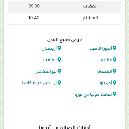
المغرب
09:00
العشاء
10:40
عرض جميع المدن
أندورا لا فيلا
أرينسال
كانيلو
انكامب
لامسانا
ليز اسكالدز
أوردينو
إل باس دي لا كاسا
سانت جوليا دي لوريا
أوقات الصلاة في أندورا