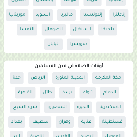
إسبانيا
امريكا
هولندا
باكستان
البحرين
إنجلترا
إندونيسيا
ماليزيا
السويد
موريتانيا
بلجيكا
السنغال
الصومال
النمسا
سويسرا
اليابان
أوقات الصلاة في مدن المسلمين
مكة المكرمة
المدينة المنورة
الرياض
جدة
الدمام
تبوك
بريدة
حائل
القاهرة
الاسكندرية
الجيزة
المنصورة
شرم الشيخ
قسنطينة
عنابة
وهران
سطيف
بغداد
الموصل
البصرة
القدس
الناصرة
اربد