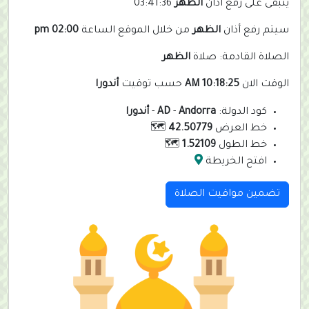
يتبقى على رفع أذان
الظهر
03:41:36
سيتم رفع أذان
الظهر
من خلال الموقع الساعة
02:00 pm
الصلاة القادمة: صلاة
الظهر
الوقت الان
10:18:25 AM
حسب توقيت
أندورا
كود الدولة:
Andorra
-
AD
-
أندورا
خط العرض
42.50779
🗺️
خط الطول
1.52109
🗺️
افتح الخريطة
تضمين مواقيت الصلاة