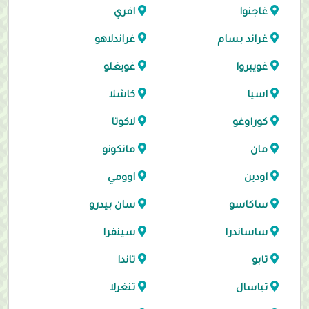
غاجنوا
افري
غراند بسام
غراندلاهو
غويبروا
غويغلو
اسيا
كاشلا
كوراوغو
لاكوتا
مان
مانكونو
اودين
اوومي
ساكاسو
سان بيدرو
ساساندرا
سينفرا
تابو
تاندا
تياسال
تنغرلا