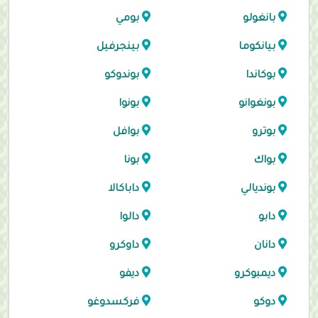
بانغولو
بومي
بيانكوما
بينجرفيل
بوكاندا
بوندوكو
بونغوانو
بونوا
بوترو
بوافل
بواك
بونا
بونديالي
داباكالا
دابو
دالوا
دانان
داوكرو
ديمبوكرو
ديفو
دوكو
فركسدوغو