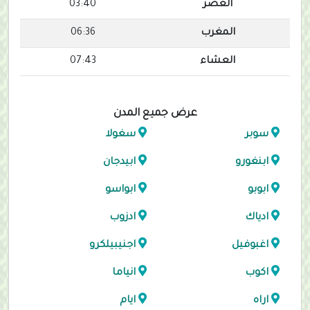
العصر
03:40
المغرب
06:36
العشاء
07:43
عرض جميع المدن
سوبر
سغولا
ابنغورو
ابيدجان
ابوبو
ابواسو
ادياك
ادزوب
اغبوفيل
اجنيبيلكرو
اكوب
انياما
اراه
ايام