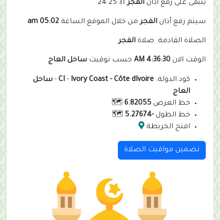
يتبقى على رفع أذان
الفجر
24:25:31
سيتم رفع أذان
الفجر
من خلال الموقع الساعة
05:02 am
الصلاة القادمة: صلاة
الفجر
الوقت الان
4:36:30 AM
حسب توقيت
ساحل العاج
كود الدولة:
Ivory Coast - Côte dIvoire
-
CI
-
ساحل
العاج
خط العرض
6.82055
🗺️
خط الطول
-5.27674
🗺️
افتح الخريطة
تضمين مواقيت الصلاة