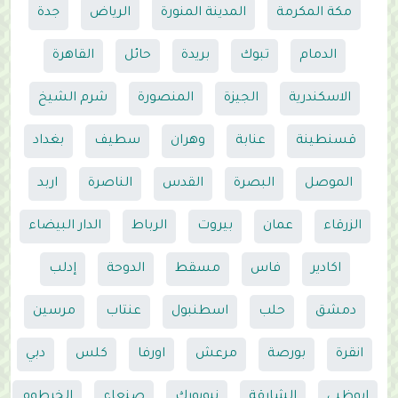
مكة المكرمة
المدينة المنورة
الرياض
جدة
الدمام
تبوك
بريدة
حائل
القاهرة
الاسكندرية
الجيزة
المنصورة
شرم الشيخ
قسنطينة
عنابة
وهران
سطيف
بغداد
الموصل
البصرة
القدس
الناصرة
اربد
الزرقاء
عمان
بيروت
الرباط
الدار البيضاء
اكادير
فاس
مسقط
الدوحة
إدلب
دمشق
حلب
اسطنبول
عنتاب
مرسين
انقرة
بورصة
مرعش
اورفا
كلس
دبي
ابوظبي
الشارقة
نيويورك
صنعاء
الخرطوم