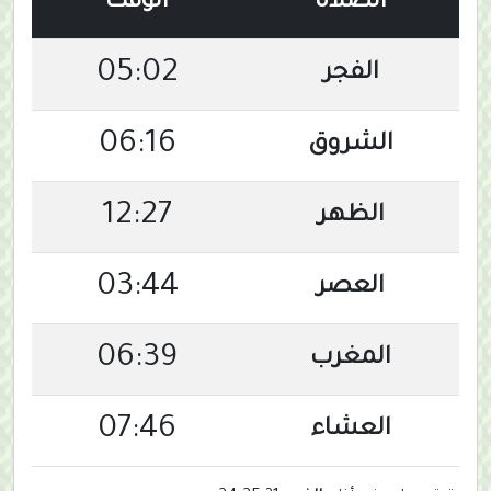
الصلاة
الوقت
05:02
الفجر
06:16
الشروق
12:27
الظهر
03:44
العصر
06:39
المغرب
07:46
العشاء