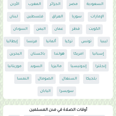
السعودية
مصر
الجزائر
المغرب
الأردن
الإمارات
سوريا
العراق
فلسطين
لبنان
الكويت
قطر
عمان
اليمن
السودان
ليبيا
تونس
تركيا
ألمانيا
فرنسا
إيطاليا
إسبانيا
امريكا
هولندا
باكستان
البحرين
إنجلترا
إندونيسيا
ماليزيا
السويد
موريتانيا
بلجيكا
السنغال
الصومال
النمسا
سويسرا
اليابان
أوقات الصلاة في مدن المسلمين