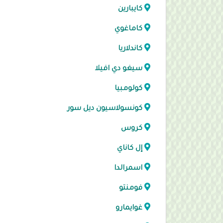
كايبارين
كاماغوي
كاندلاريا
سيغو دي افيلا
كولومبيا
كونسولاسيون ديل سور
كروس
إل كاناي
اسمرالدا
فومنتو
غوايمارو