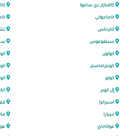
كالابازار دي ساغوا
كال
كاماجواني
كام
كاردناس
تش
سينفوغوس
سي
كولون
كون
كونتراماستر
كور
كوتو
كوم
إل كوبر
انك
اسبرانزا
فلو
جيبارا
مان
غواناجاي
غوا