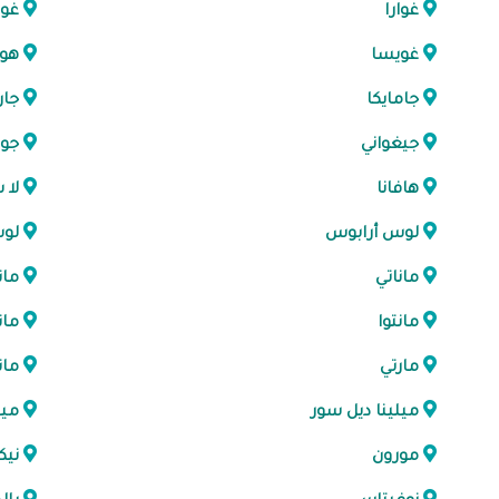
غوارا
غو
غويسا
هول
جامايكا
جار
جيغواني
جوب
هافانا
لا 
لوس أرابوس
لو
ماناتي
مان
مانتوا
مان
مارتي
مات
ميلينا ديل سور
مي
مورون
نيك