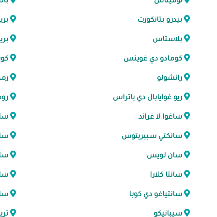
نوفيتاس
بال
بيدرو بتانكورت
بري
بلاستاس
بري
كومادو دي غوينس
كوي
رانشولو
رم
ريو غوايابال دي ياتراس
رو
ساغوا لا غراند
سان
سانكتي سبيريتوس
سان
سان لويس
سا
سانتا كلارا
سان
سانتياغو دي كوبا
سان
سيبانيكو
تري