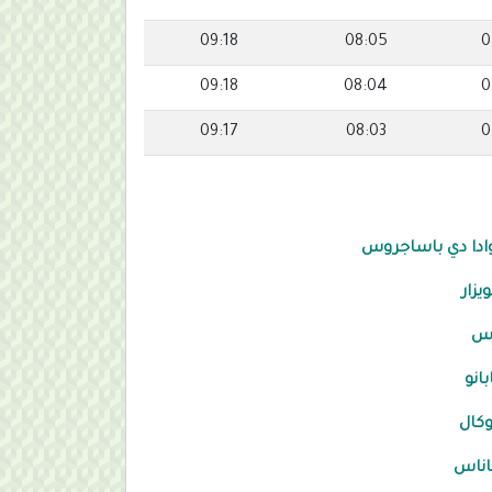
09:18
08:05
0
09:18
08:04
0
09:17
08:03
0
ادا دي باساجروس
ويزار
نس
بانو
كال
اناس