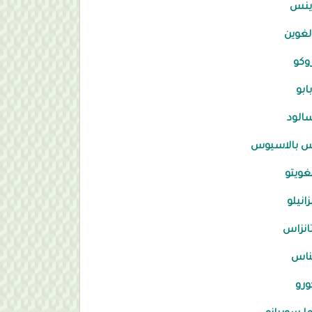
ينس
غوين
وكو
ابو
سالود
س بالاسيوس
غويتو
زانيلو
انزاس
ناس
ورو