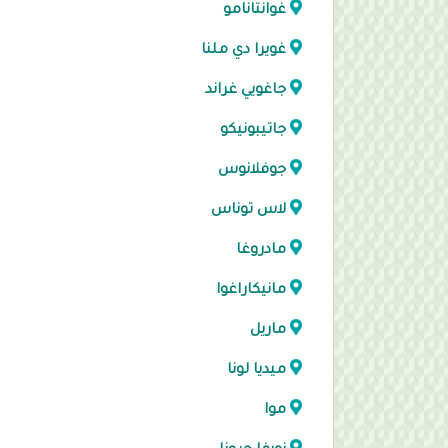
غوانتانامو
غويرا دي ملنا
جاغويي غراند
جاتيبونيكو
جوفلانوس
لاس توناس
مادروغا
مانيكاراغوا
ماريل
ميديا لونا
موا