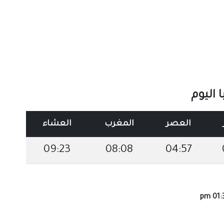
اليوم
العصر
المغرب
العشاء
09:23
08:08
04:57
01:35