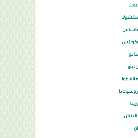
يمت
بتشولا
امباس
فونتس
دادو
اليلو
اناياغوا
روسيجادا
ريدا
اليتش
ن