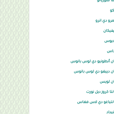
ما سوريانو
كو
مرو دي انرو
فيكان
ديوس
داس
 أنطونيو دي لوس بانوس
 دييغو دي لوس بانوس
ن لويس
تا كروز ديل نورت
تياغو دي لاس فغاس
نيداد