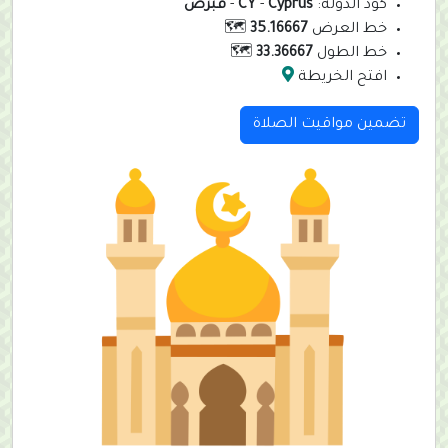
كود الدولة:
Cyprus
-
CY
-
قبرص
خط العرض
35.16667
🗺️
خط الطول
33.36667
🗺️
افتح الخريطة
تضمين مواقيت الصلاة