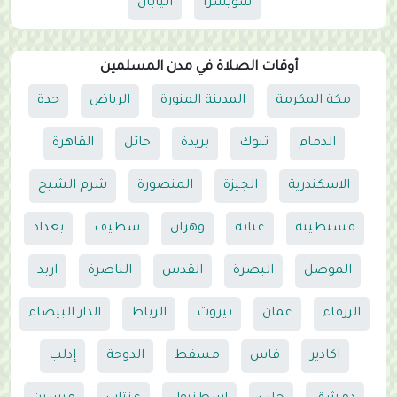
سويسرا
اليابان
أوقات الصلاة في مدن المسلمين
مكة المكرمة
المدينة المنورة
الرياض
جدة
الدمام
تبوك
بريدة
حائل
القاهرة
الاسكندرية
الجيزة
المنصورة
شرم الشيخ
قسنطينة
عنابة
وهران
سطيف
بغداد
الموصل
البصرة
القدس
الناصرة
اربد
الزرقاء
عمان
بيروت
الرباط
الدار البيضاء
اكادير
فاس
مسقط
الدوحة
إدلب