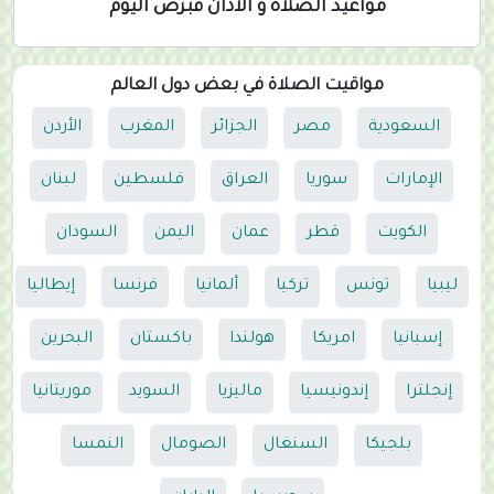
مواعيد الصلاة و الاذان قبرص اليوم
مواقيت الصلاة في بعض دول العالم
السعودية
مصر
الجزائر
المغرب
الأردن
الإمارات
سوريا
العراق
فلسطين
لبنان
الكويت
قطر
عمان
اليمن
السودان
ليبيا
تونس
تركيا
ألمانيا
فرنسا
إيطاليا
إسبانيا
امريكا
هولندا
باكستان
البحرين
إنجلترا
إندونيسيا
ماليزيا
السويد
موريتانيا
بلجيكا
السنغال
الصومال
النمسا