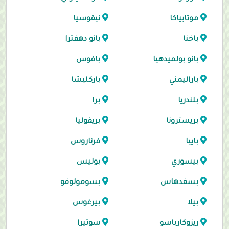
موتايياكا
نيقوسيا
باخنا
بانو دهفترا
بانو بولميدهيا
بافوس
باراليمني
باركليشا
بلندريا
برا
بريسترونا
بريفوليا
باييا
فرناروس
بيسوري
بوليس
بسفدهاس
بسومولوفو
بيلا
بيرغوس
ريزوكارباسو
سوتيرا