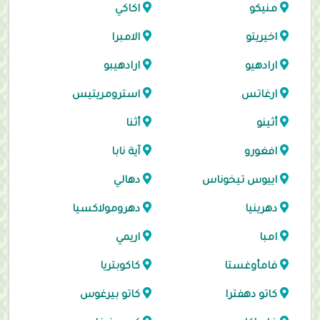
منيكو
اكاكي
اخيريتو
الامبرا
ارادهيو
ارادهيبو
ارغاتس
استرومريتيس
أثينو
أثنا
افغورو
آية نابا
اييوس تيخوناس
دهالي
دهرينيا
دهرومولاكسيا
امبا
اريمي
فامأوغستا
كاكوبتريا
كاتو دهفترا
كاتو بيرغوس