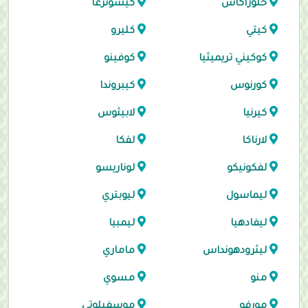
خلوراكاس
كيسونرغا
كيتي
كليرو
كوكيني تريميثيا
كوفينو
كورنوس
كيبروندا
كيرنيا
لابيثوس
لارناكا
لفكا
لفكونيكو
لوناريسو
ليماسول
ليوبتري
ليفادهيا
ليمبيا
ليثرودهونداس
ماماري
منو
مسوي
مورفو
موسفيلوتي