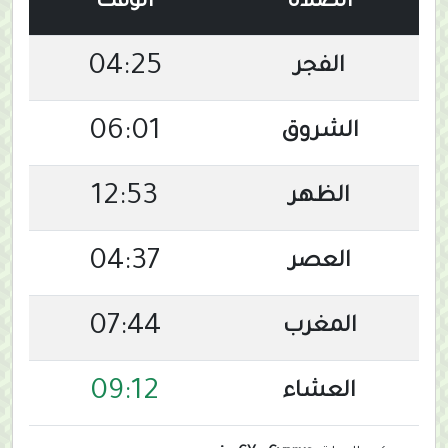
الصلاة
الوقت
04:25
الفجر
06:01
الشروق
12:53
الظهر
04:37
العصر
07:44
المغرب
09:12
العشاء