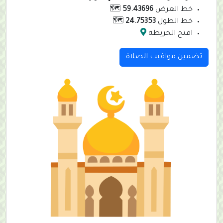
خط العرض
59.43696
🗺️
خط الطول
24.75353
🗺️
افتح الخريطة
تضمين مواقيت الصلاة