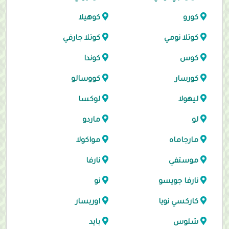
كورو
كوهيلا
كوتلا نومي
كوتلا جارفي
كوس
كوندا
كورسار
كووسالو
ليهولا
لوكسا
لو
ماردو
مارجاماه
مواكولا
موستفي
نارفا
نارفا جويسو
نو
كاركسي نويا
اوريسار
شلوس
بايد