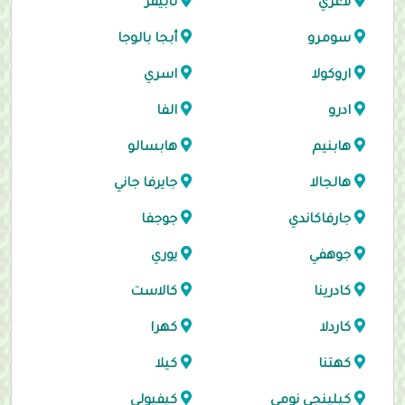
لاغري
تابيفر
سومرو
أبجا بالوجا
اروكولا
اسري
ادرو
الفا
هابنيم
هابسالو
هالجالا
جايرفا جاني
جارفاكاندي
جوجفا
جوهفي
يوري
كادرينا
كالاست
كاردلا
كهرا
كهتنا
كيلا
كيلينجي نومي
كيفيولي