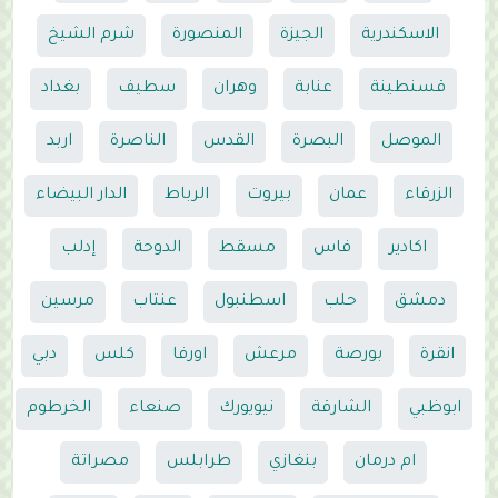
الاسكندرية
الجيزة
المنصورة
شرم الشيخ
قسنطينة
عنابة
وهران
سطيف
بغداد
الموصل
البصرة
القدس
الناصرة
اربد
الزرقاء
عمان
بيروت
الرباط
الدار البيضاء
اكادير
فاس
مسقط
الدوحة
إدلب
دمشق
حلب
اسطنبول
عنتاب
مرسين
انقرة
بورصة
مرعش
اورفا
كلس
دبي
ابوظبي
الشارقة
نيويورك
صنعاء
الخرطوم
ام درمان
بنغازي
طرابلس
مصراتة