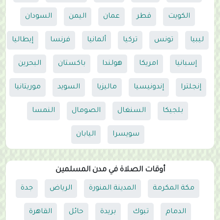
الكويت
قطر
عمان
اليمن
السودان
ليبيا
تونس
تركيا
ألمانيا
فرنسا
إيطاليا
إسبانيا
امريكا
هولندا
باكستان
البحرين
إنجلترا
إندونيسيا
ماليزيا
السويد
موريتانيا
بلجيكا
السنغال
الصومال
النمسا
سويسرا
اليابان
أوقات الصلاة في مدن المسلمين
مكة المكرمة
المدينة المنورة
الرياض
جدة
الدمام
تبوك
بريدة
حائل
القاهرة