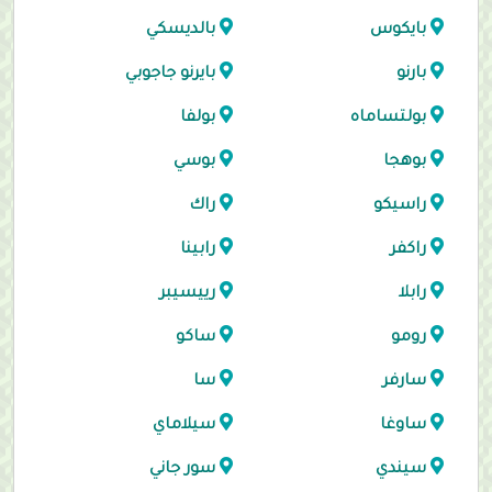
بايكوس
بالديسكي
بارنو
بايرنو جاجوبي
بولتساماه
بولفا
بوهجا
بوسي
راسيكو
راك
راكفر
رابينا
رابلا
رييسيبر
رومو
ساكو
سارفر
سا
ساوغا
سيلاماي
سيندي
سور جاني