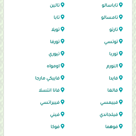
تاباسالو
تالين
تامسالو
تابا
تارتو
تويلا
توتسي
تورفا
توربا
تيوري
النورم
اومواه
فايدا
فاييكي مارجا
فالغا
فانا انتسلا
فييمسي
فييراتسي
فيلجاندي
فيني
فوهما
فوكا