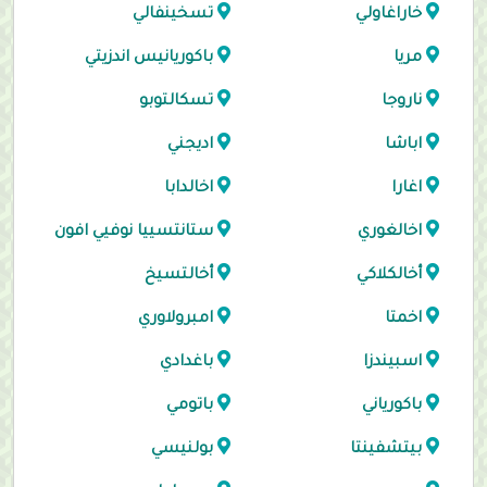
خاراغاولي
تسخينفالي
مريا
باكوريانيس اندزيتي
ناروجا
تسكالتوبو
اباشا
اديجني
اغارا
اخالدابا
اخالغوري
ستانتسييا نوفيي افون
أخالكلاكي
أخالتسيخ
اخمتا
امبرولاوري
اسبيندزا
باغدادي
باكورياني
باتومي
بيتشفينتا
بولنيسي