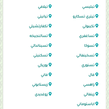
تبليسي
تيلافي
تيتري تسكارو
تيانيتي
تكيبولي
تكفارتشيلي
تساغفري
تسالنجيخه
تسوكا
تسيناندالي
تسخينفالي
تسكنيتي
تسنوري
يوريكي
فال
فاني
زاهسي
زيستابوني
زينفالي
زوغديدي
اباستوماني