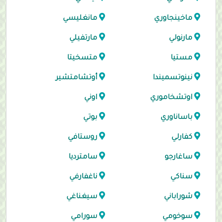
ماخينجاوري
مانغليسي
مارنولي
مارتفيلي
مستيا
متسخيتا
نينوتسميندا
أوتشامتشير
اوتشخاموري
اوني
باساناوري
بوتي
كفارلي
روستافي
ساغارجو
سامترديا
سناكي
ناغفارفي
شوراباني
سيغناغي
سوخومي
سورامي