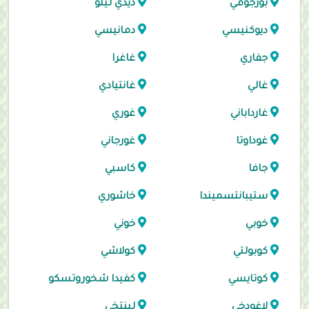
بورجومي
ديدي ليلو
ديوكنيسي
دمانيسي
جفاري
غاغرا
غالي
غانتيادي
غارداباني
غوري
غوداوتا
غورجاني
جافا
كاسبي
ستيبانتسميندا
خاشوري
خوبي
خوني
كوبولتي
كولاشي
كوتايسي
كفيدا شخوروتسكو
لاغودخي
لينتخي