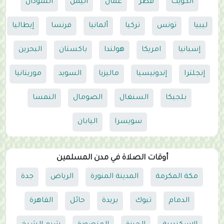
الكويت
قطر
عمان
اليمن
السودان
ليبيا
تونس
تركيا
ألمانيا
فرنسا
إيطاليا
إسبانيا
امريكا
هولندا
باكستان
البحرين
إنجلترا
إندونيسيا
ماليزيا
السويد
موريتانيا
بلجيكا
السنغال
الصومال
النمسا
سويسرا
اليابان
أوقات الصلاة في مدن المسلمين
مكة المكرمة
المدينة المنورة
الرياض
جدة
الدمام
تبوك
بريدة
حائل
القاهرة