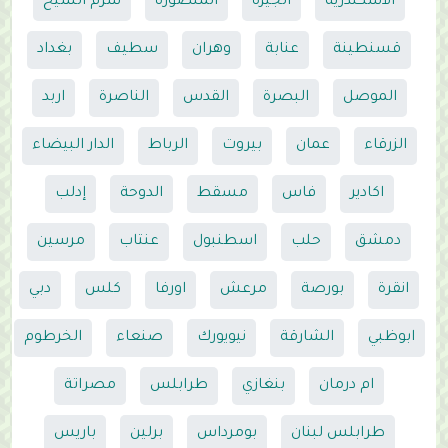
الاسكندرية
الجيزة
المنصورة
شرم الشيخ
قسنطينة
عنابة
وهران
سطيف
بغداد
الموصل
البصرة
القدس
الناصرة
اربد
الزرقاء
عمان
بيروت
الرباط
الدار البيضاء
اكادير
فاس
مسقط
الدوحة
إدلب
دمشق
حلب
اسطنبول
عنتاب
مرسين
انقرة
بورصة
مرعش
اورفا
كلس
دبي
ابوظبي
الشارقة
نيويورك
صنعاء
الخرطوم
ام درمان
بنغازي
طرابلس
مصراتة
طرابلس لبنان
بومرداس
برلين
باريس