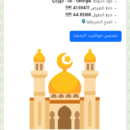
كود الدولة:
Georgia
-
GE
-
جورجيا
خط العرض
41.69411
🗺️
خط الطول
44.83368
🗺️
افتح الخريطة
تضمين مواقيت الصلاة