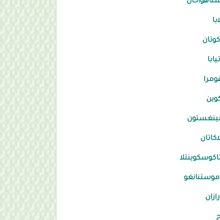
تاهواكان
با
وتان
يابا
غومرا
كوين
فينغستون
اكاتان
اكوسكوينتلا
وستنانغو
ازان
ج