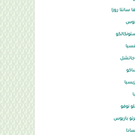
فا سانتا روزا
كوس
تونكالكو
نسيا
اجاتشل
اكو
زيسيا
ا
لو نوفو
رتو باريوس
ادا