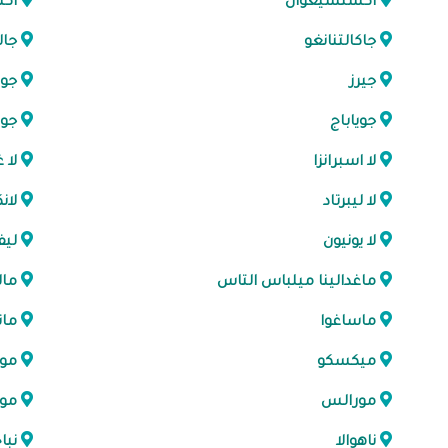
اكستشيغوان
اكس
جاكالتنانغو
جالا
جيرز
جوك
جوياباج
جوت
لا اسبرانزا
لا 
لا ليبرتاد
لان
لا يونيون
لي
ماغدالينا ميلباس التاس
مال
ماساغوا
مات
ميكسكو
موم
مورالس
مور
ناهوالا
نبا