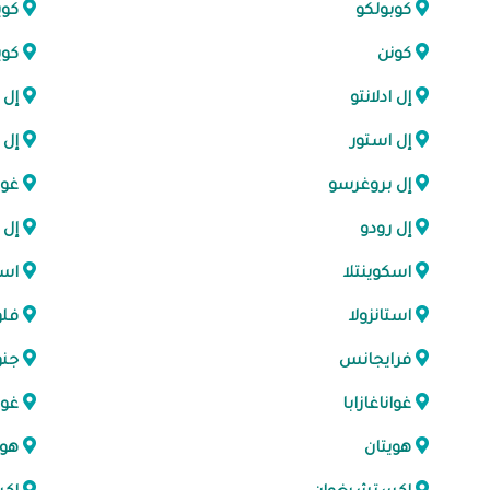
كوبولكو
كوي
كونن
كوي
إل ادلانتو
إل 
إل استور
إل 
إل بروغرسو
غوا
إل رودو
إل 
اسكوينتلا
اسك
استانزولا
فل
فرايجانس
جنو
غواناغازابا
غوا
هويتان
هو