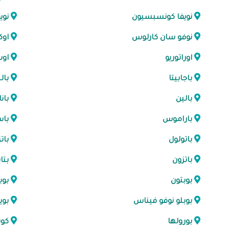
نويفا كونسبسيون
نوي
نوفو سان كارلوس
او
اوراتوريو
اوس
باجابيتا
بال
بالين
بان
باراموس
باس
باتولول
بات
باتزون
بتاب
بوبتون
بوب
بوبلو نوفو فيناس
بوي
بورولها
كوس