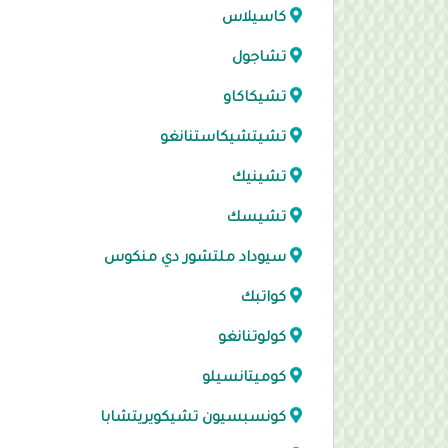
كاسيلاس
تشاجول
تشيكاكاو
تشيتشيكاستنانغو
تشينيك
تشيسك
سيوداد ملتشور دي منكوس
كواتبك
كولوتنانغو
كوميتانسيلو
كونسبسيون تشيكويريتشابا