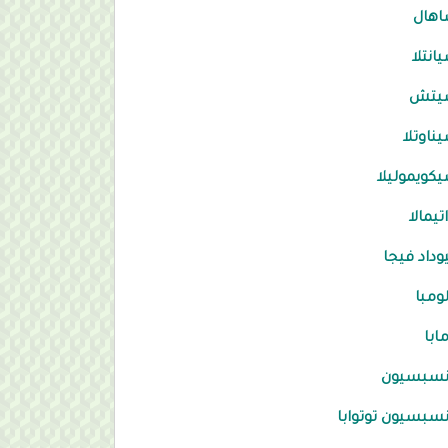
اهال
انتلا
يتش
ناوتلا
كويموليلا
تيمالا
داد فيجا
ومبا
ابا
نسبسيون
سبسيون توتوابا