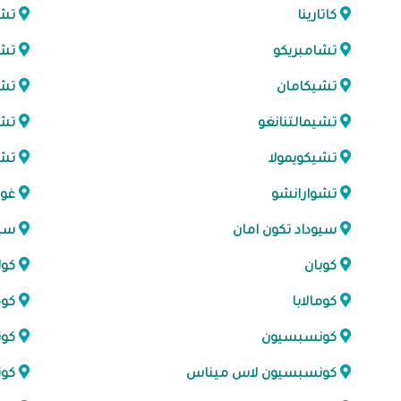
كاتارينا
تش
تشامبريكو
تشي
تشيكامان
تش
تشيمالتنانغو
تشي
تشيكويمولا
تشي
تشوارانشو
غوا
سيوداد تكون امان
سيو
كوبان
كول
كومالابا
كوم
كونسبسيون
كو
كونسبسيون لاس ميناس
كون