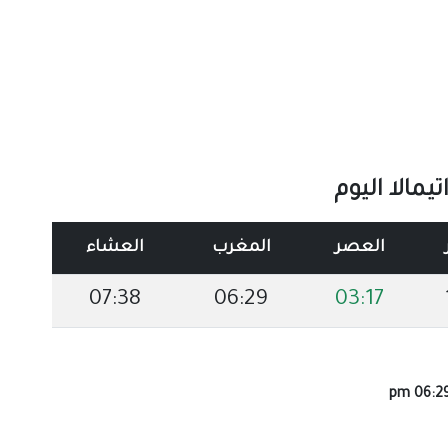
مالا اليوم
العصر
المغرب
العشاء
07:38
06:29
03:17
06:29 p