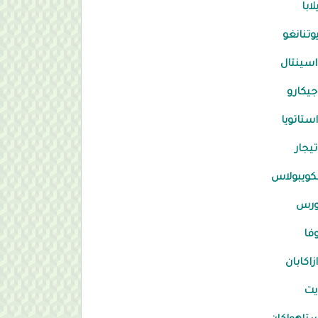
لابا
وتنانغو
اسينتال
جيكارو
ستاتويا
تيجار
ويبولاس
ورس
فا
زاكابان
يت