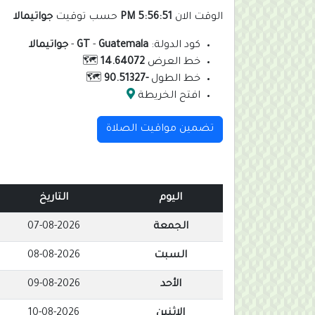
الوقت الان
5:56:52 PM
حسب توقيت
جواتيمالا
كود الدولة:
Guatemala
-
GT
-
جواتيمالا
خط العرض
14.64072
🗺️
خط الطول
-90.51327
🗺️
افتح الخريطة
تضمين مواقيت الصلاة
اليوم
التاريخ
الجمعة
07-08-2026
السبت
08-08-2026
الأحد
09-08-2026
الإثنين
10-08-2026