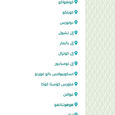
كونغواكو
كويلكو
دولورس
إل تشول
إل بالمار
إل كوتزال
إل تومبادور
اسكويبولاس بالو غوردو
فلورس كوستا كوكا
غوالان
هوهوتنانغو