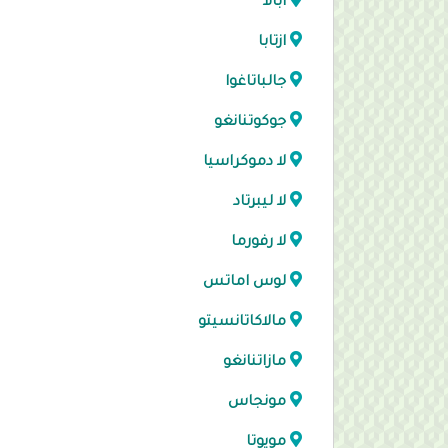
ابالا
ازتابا
جالباتاغوا
جوكوتنانغو
لا دموكراسيا
لا ليبرتاد
لا رفورما
لوس اماتس
مالاكاتانسيتو
مازاتنانغو
مونجاس
مويوتا