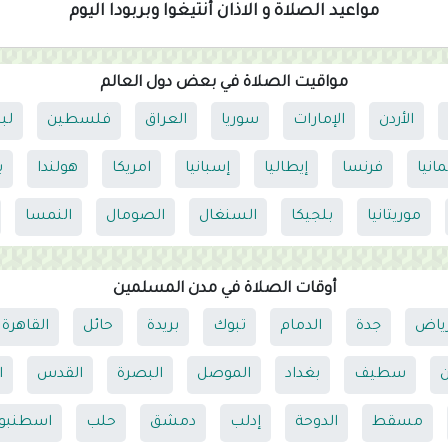
مواعيد الصلاة و الاذان أنتيغوا وبربودا اليوم
مواقيت الصلاة في بعض دول العالم
الأردن
الإمارات
سوريا
العراق
فلسطين
لب
مانيا
فرنسا
إيطاليا
إسبانيا
امريكا
هولندا
ب
موريتانيا
بلجيكا
السنغال
الصومال
النمسا
أوقات الصلاة في مدن المسلمين
رياض
جدة
الدمام
تبوك
بريدة
حائل
القاهرة
ن
سطيف
بغداد
الموصل
البصرة
القدس
ا
مسقط
الدوحة
إدلب
دمشق
حلب
اسطنبو