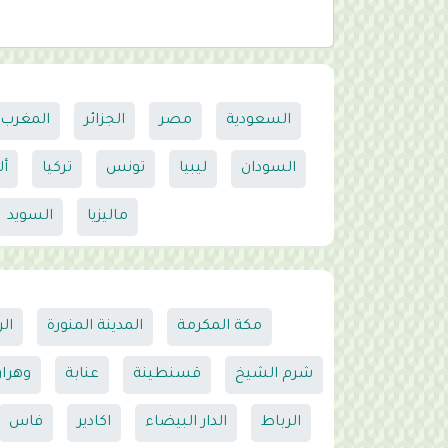
السعودية
مصر
الجزائر
المغرب
السودان
ليبيا
تونس
تركيا
أل
ماليزيا
السويد
مكة المكرمة
المدينة المنورة
ال
شرم الشيخ
قسنطينة
عنابة
وهرا
الرباط
الدار البيضاء
اكادير
فاس