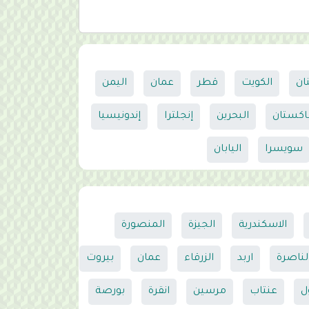
نان
الكويت
قطر
عمان
اليمن
اكستان
البحرين
إنجلترا
إندونيسيا
سويسرا
اليابان
الاسكندرية
الجيزة
المنصورة
لناصرة
اربد
الزرقاء
عمان
بيروت
ل
عنتاب
مرسين
انقرة
بورصة