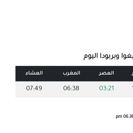
ا وبربودا اليوم
العصر
المغرب
العشاء
07:49
06:38
03:21
06:38 p