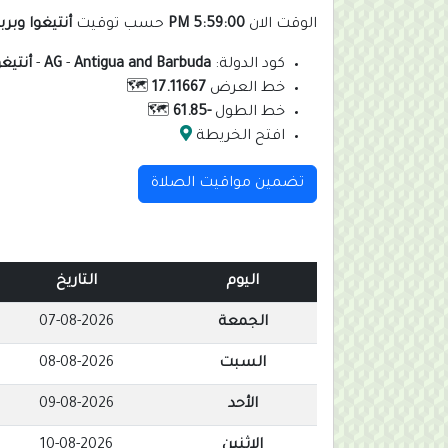
الوقت الان
5:59:01 PM
حسب توقيت
أنتيغوا وبربو
كود الدولة:
Antigua and Barbuda
-
AG
-
أنتيغو
خط العرض
17.11667
🗺️
خط الطول
-61.85
🗺️
افتح الخريطة
تضمين مواقيت الصلاة
اليوم
التاريخ
الجمعة
07-08-2026
السبت
08-08-2026
الأحد
09-08-2026
الإثنين
10-08-2026