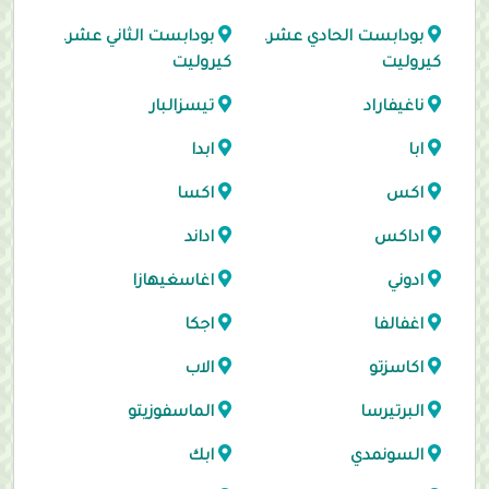
بودابست الحادي عشر.
بودابست الثاني عشر.
كيروليت
كيروليت
ناغيفاراد
تيسزالبار
ابا
ابدا
اكس
اكسا
اداكس
اداند
ادوني
اغاسغيهازا
اغفالفا
اجكا
اكاسزتو
الاب
البرتيرسا
الماسفوزيتو
السونمدي
ابك