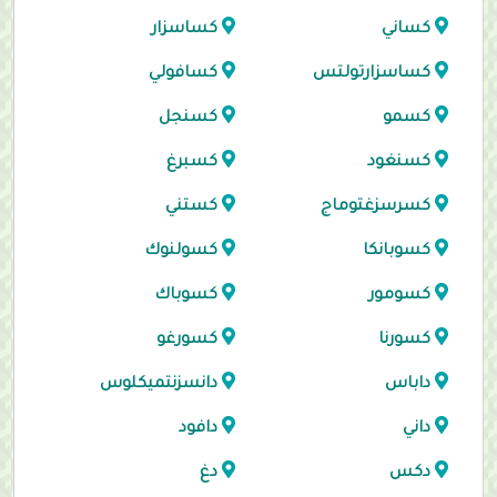
كساني
كساسزار
كساسزارتولتس
كسافولي
كسمو
كسنجل
كسنغود
كسبرغ
كسرسزغتوماج
كستني
كسوبانكا
كسولنوك
كسومور
كسوباك
كسورنا
كسورغو
داباس
دانسزنتميكلوس
داني
دافود
دكس
دغ