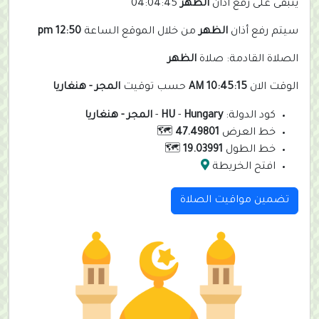
يتبقى على رفع أذان
الظهر
04:04:45
سيتم رفع أذان
الظهر
من خلال الموقع الساعة
12:50 pm
الصلاة القادمة: صلاة
الظهر
الوقت الان
10:45:15 AM
حسب توقيت
المجر - هنغاريا
كود الدولة:
Hungary
-
HU
-
المجر - هنغاريا
خط العرض
47.49801
🗺️
خط الطول
19.03991
🗺️
افتح الخريطة
تضمين مواقيت الصلاة