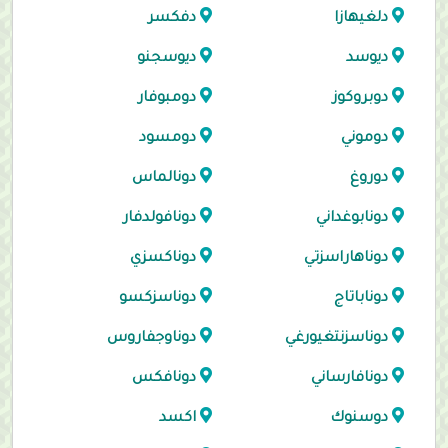
دلغيهازا
دفكسر
ديوسد
ديوسجنو
دوبروكوز
دومبوفار
دوموني
دومسود
دوروغ
دونالماس
دونابوغداني
دونافولدفار
دوناهاراسزتي
دوناكسزي
دوناباتاج
دوناسزكسو
دوناسزنتغيورغي
دوناوجفاروس
دونافارساني
دونافكس
دوسنوك
اكسد