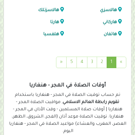
هالاسزي
هالاسزتلك
هاركاني
هارتا
هاتفان
هلفسيا
(
«
5
4
3
2
1
»
c
u
r
أوقات الصلاة في المجر - هنغاريا
r
تم حساب توقيت الصلاة في المجر - هنغاريا باستخدام
e
تقويم رابطة العالم الاسلامي
, مواقيت الصلاة المجر -
n
هنغاريا | أوقات صلاة المسلمين - وقت الأذان في المجر -
t
هنغاريا: توقيت الصلاة موعد أذان (الفجر، الشروق، الظهر،
)
العصر، المغرب والعشاء) مواعيد الصلاة في المجر - هنغاريا
اليوم.