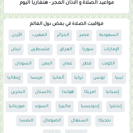
مواعيد الصلاة و الاذان المجر - هنغاريا اليوم
مواقيت الصلاة في بعض دول العالم
السعودية
مصر
الجزائر
المغرب
الأردن
الإمارات
سوريا
العراق
فلسطين
لبنان
الكويت
قطر
عمان
اليمن
السودان
ليبيا
تونس
تركيا
ألمانيا
فرنسا
إيطاليا
إسبانيا
امريكا
هولندا
باكستان
البحرين
إنجلترا
إندونيسيا
ماليزيا
السويد
موريتانيا
بلجيكا
السنغال
الصومال
النمسا