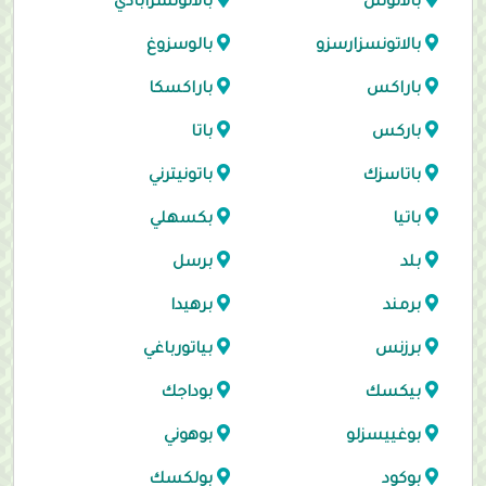
بالاتونلل
بالاتونسزابادي
بالاتونسزارسزو
بالوسزوغ
باراكس
باراكسكا
باركس
باتا
باتاسزك
باتونيترني
باتيا
بكسهلي
بلد
برسل
برمند
برهيدا
برزنس
بياتورباغي
بيكسك
بوداجك
بوغييسزلو
بوهوني
بوكود
بولكسك