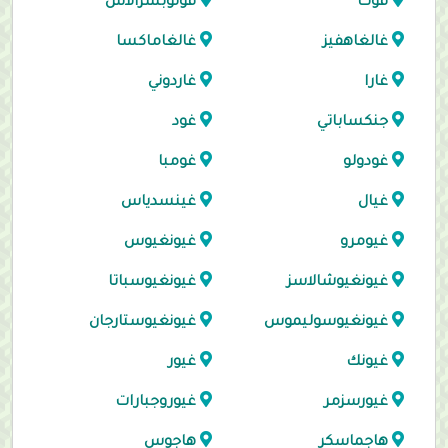
فوت
فولوبسزالاس
غالغاهفيز
غالغاماكسا
غارا
غاردوني
جنكساباتي
غود
غودولو
غومبا
غيال
غينسدياس
غيومرو
غيونغيوس
غيونغيوشالاسز
غيونغيوسباتا
غيونغيوسوليموس
غيونغيوستارجان
غيونك
غيور
غيورسزمر
غيوروجبارات
هاجماسكر
هاجوس