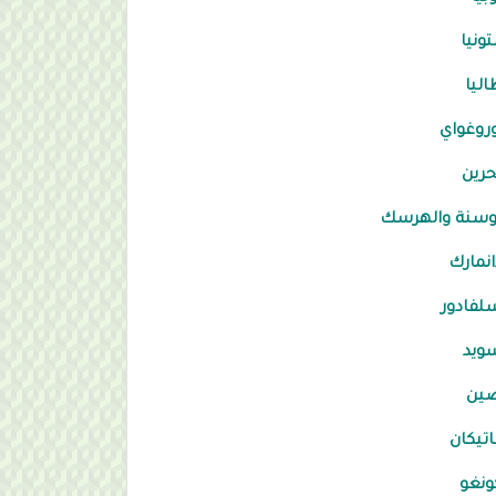
ونيا
اليا
وروغواي
حرين
وسنة والهرسك
انمارك
لفادور
ويد
صين
اتيكان
ونغو