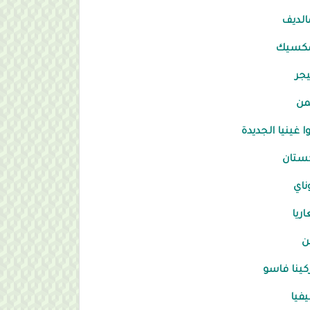
الديف
مكسيك
يجر
من
وا غينيا الجديدة
ستان
ناي
اريا
ن
كينا فاسو
يفيا