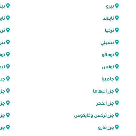
بيرو
بيل
تايلاند
تاي
تركيا
تري
تشيلي
تنزا
توفالو
توك
تونس
تيم
جامبيا
جب
جزر البهاما
جزر
جزر القمر
جزر
جزر تركس وكايكوس
جزر
جزر فارو
جزر