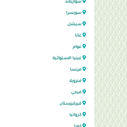
سوازيلاند
سويسرا
سيشل
غانا
غوام
غينيا الاستوائية
فرنسا
فنزويلا
فيجي
قيرقيزستان
كرواتيا
كوبا