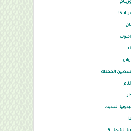
ينام
يلانكا
ان
دلوب
يا
واتو
سطين المحتلة
نام
ر
يدونيا الجديدة
ا
يا الشمالية