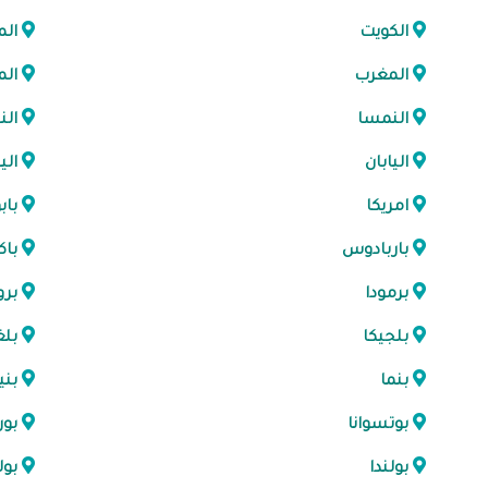
الكويت
الم
المغرب
ال
النمسا
الن
اليابان
الي
امريكا
باب
باربادوس
باك
برمودا
برو
بلجيكا
بلغ
بنما
بني
بوتسوانا
بور
بولندا
بول