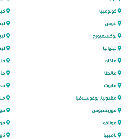
كولومبيا
كين
لاوس
لبن
لوكسمبورج
ليب
ليتوانيا
ليس
ماكاو
ماك
مالطا
مال
مايوت
مد
مقدونيا، يوغوسلافيا
منغ
موريشيوس
موز
موناكو
مو
ناميبيا
ناو