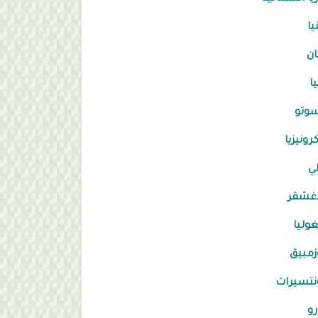
يا
ان
يا
وتو
رونيزيا
ي
غشقر
وليا
مبيق
نتسيرات
رو