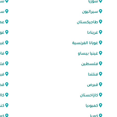
سوريا
سور
سيراليون
سير
طاجيكستان
عم
غرينادا
غوا
غويانا الفرنسية
غين
غينيا بيساو
فان
فلسطين
فل
فنلندا
فيت
قبرص
قط
كازاخستان
كال
كمبوديا
كند
كوريا
كور