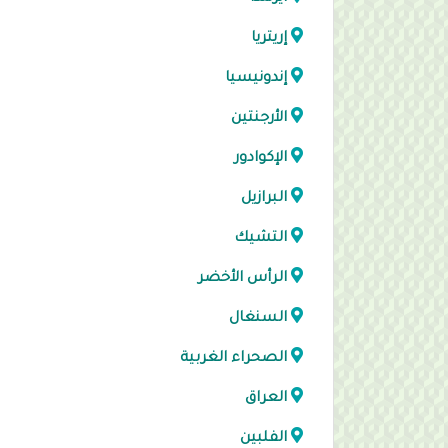
إريتريا
إندونيسيا
الأرجنتين
الإكوادور
البرازيل
التشيك
الرأس الأخضر
السنغال
الصحراء الغربية
العراق
الفلبين