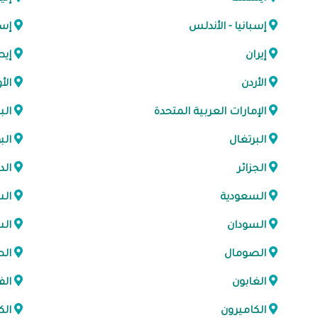
إسبانيا - الأندلس
إست
إيران
إيط
الأردن
الأ
الإمارات العربية المتحدة
الب
البرتغال
الب
الجزائر
الد
السعودية
الس
السودان
الس
الصومال
ال
الغابون
الف
الكاميرون
الك