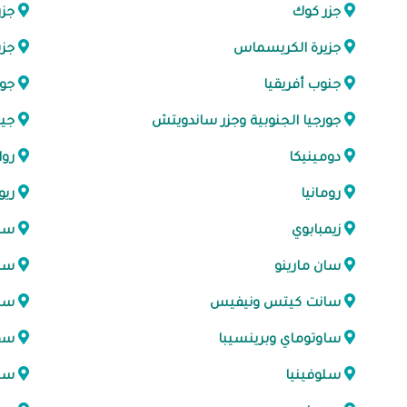
جزر كوك
جزر
جزيرة الكريسماس
جزي
جنوب أفريقيا
جوا
جورجيا الجنوبية وجزر ساندويتش
جيا
دومينيكا
روا
رومانيا
ريو
زيمبابوي
ساح
سان مارينو
سان
سانت كيتس ونيفيس
سا
ساوتوماي وبرينسيبا
سفا
سلوفينيا
سن