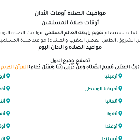
مواقيت الصلاة أوقات الأذان
أوقات صلاة المسلمين
العالم باستخدام
تقويم رابطة العالم الاسلامي
, مواقيت الصلاة اليوم
جر، الشروق، الظهر، العصر، المغرب والعشاء) مواعيد صلاة المسلمين 
مواعيد الصلاة و الاذان اليوم
تصفح جميع الدول
﴿رَبِّ اجْعَلْنِي مُقِيمَ الصَّلَاةِ وَمِنْ ذُرِّيَّتِي رَبَّنَا وَتَقَبَّلْ دُعَاءِ﴾
القرآن الكريم
أرمينيا
أرو
أفريقيا الوسطى
أفغ
ألمانيا
أنت
أنغولا
أنغ
أوغندا
أوك
أيسلندا
إثي