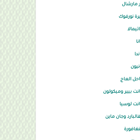
 مارشال
رة نورفوك
تيمالا
نا
ندا
نيون
ل العاج
ت بيير وميكولون
نت لوسيا
لبارد وجان ماين
غافورة