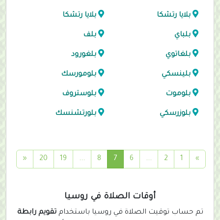
بلايا رتشكا
بلايا رتشكا
بلباي
بلف
بلغاتوي
بلغورود
بلينسكي
بلومورسك
بلوموت
بلوستروف
بلوزرسكي
بلورتشنسك
(
«
20
19
...
8
7
6
...
2
1
»
c
u
r
أوقات الصلاة في روسيا
r
تم حساب توقيت الصلاة في روسيا باستخدام
تقويم رابطة
e