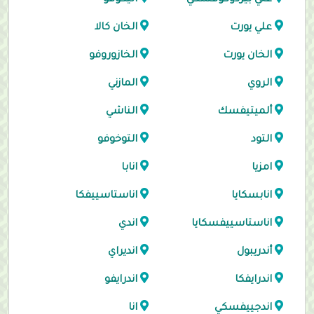
علي بيردوكوفسكي
اليكوفو
علي يورت
الخان كالا
الخان يورت
الخازوروفو
الروي
المازني
ألميتيفسك
الناشي
التود
التوخوفو
امزيا
انابا
انابسكايا
اناستاسييفكا
اناستاسييفسكايا
اندي
أندريبول
انديراي
اندرايفكا
اندرايفو
اندجييفسكي
انا