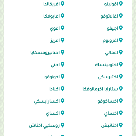
افونينو
افريكاندا
اغالاتوفو
اغابوفكا
اجيفو
اغوي
اغرونوم
اغريز
اغفالي
اختانيزوفسكايا
اختوبينسك
اختي
اختيرسكي
اخونوفو
ستارايا اكرمانوفكا
اكنادا
اكساكوفو
اكسارايسكي
اكساي
اكساي
اكتانيش
روسكيي اكتاش