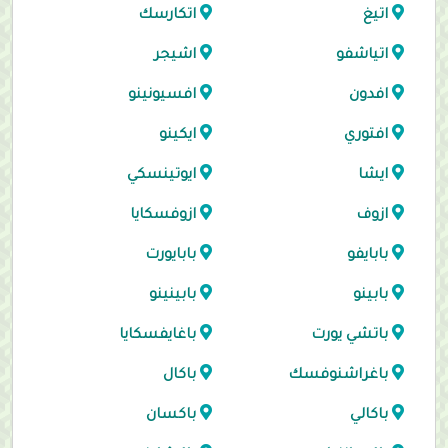
اتيغ
اتكارسك
اتياشفو
اشيجر
افدون
افسيونينو
افتوري
ايكينو
ايشا
ايوتينسكي
ازوف
ازوفسكايا
بابايفو
بابايورت
بابينو
بابينينو
باتشي يورت
باغايفسكايا
باغراشنوفسك
باكال
باكالي
باكسان