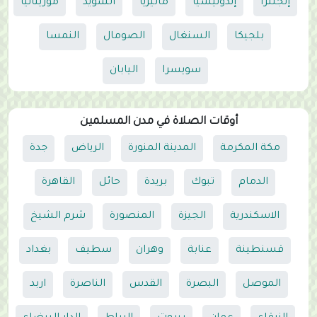
إنجلترا
إندونيسيا
ماليزيا
السويد
موريتانيا
بلجيكا
السنغال
الصومال
النمسا
سويسرا
اليابان
أوقات الصلاة في مدن المسلمين
مكة المكرمة
المدينة المنورة
الرياض
جدة
الدمام
تبوك
بريدة
حائل
القاهرة
الاسكندرية
الجيزة
المنصورة
شرم الشيخ
قسنطينة
عنابة
وهران
سطيف
بغداد
الموصل
البصرة
القدس
الناصرة
اربد