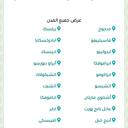
عرض جميع المدن
جدجوخ
ريلسك
فاسيلييفو
ابادزخسكايا
ابدولينو
ابينسك
ابراموفكا
أبراو ديورسو
ابزاكوفو
اتشيكولاك
اتشيسو
اتشيت
أشخوي مارتان
اداموفكا
عادل يانج يورت
ادلر
أديج خبل
افيبسكي