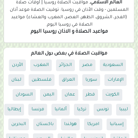
العالم الاسلامي
, مواقيت الصلاة روسيا | أوقات صلاة
n
المسلمين - وقت الأذان في روسيا: توقيت الصلاة موعد أذان
t
(الفجر، الشروق، الظهر، العصر، المغرب والعشاء) مواعيد
)
الصلاة في روسيا اليوم.
مواعيد الصلاة و الاذان روسيا اليوم
مواقيت الصلاة في بعض دول العالم
السعودية
مصر
الجزائر
المغرب
الأردن
الإمارات
سوريا
العراق
فلسطين
لبنان
الكويت
قطر
عمان
اليمن
السودان
ليبيا
تونس
تركيا
ألمانيا
فرنسا
إيطاليا
إسبانيا
امريكا
هولندا
باكستان
البحرين