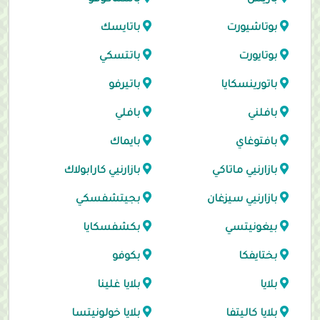
باريش
باشماكوفو
بوتاشيورت
باتايسك
بوتايورت
باتتسكي
باتورينسكايا
باتيرفو
بافلني
بافلي
بافتوغاي
بايماك
بازارنيي ماتاكي
بازارنيي كارابولاك
بازارنيي سيزغان
بجيتشفسكي
بيغونيتسي
بكشفسكايا
بختايفكا
بكوفو
بلايا
بلايا غلينا
بلايا كاليتفا
بلايا خولونيتسا