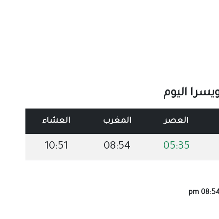
سرا اليوم
العصر
المغرب
العشاء
10:51
08:54
05:35
08:54 p