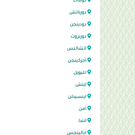
دومات
دورناتش
دودينجن
دورنروث
اتشالنس
اجركينجن
اغيويل
ايتش
اينسيدلن
امن
انندا
ابالينجس