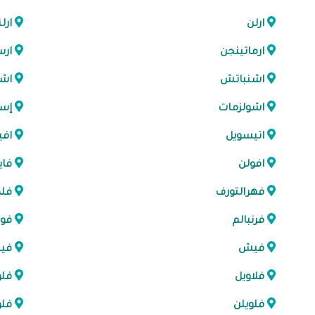
ارلن
ارل
ارماتينجن
ار
اشنباتش
اشن
اشولزمات
إست
اتيسويل
افي
افولن
فاي
فهرالتورف
فلد
فرنبالم
فور
فيش
في
فلاويل
فلو
فلويلن
فلو