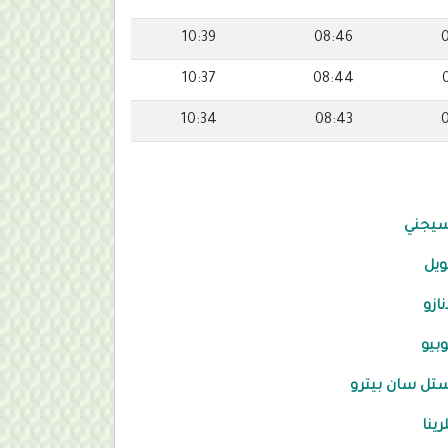
10:39
08:46
10:37
08:44
10:34
08:43
سيجني
ويل
نازو
وبيو
تل سان بيترو
ينا