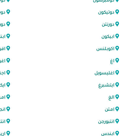
دومبرسون
دوم
دوتيكون
دوب
دورنتن
دور
ابيكون
ابن
اكوبلنس
افر
اغ
اغ
اغليسويل
اج
ايتشبرغ
ايك
الغ
امب
امتن
انج
انتبورجن
انت
ابندس
اري