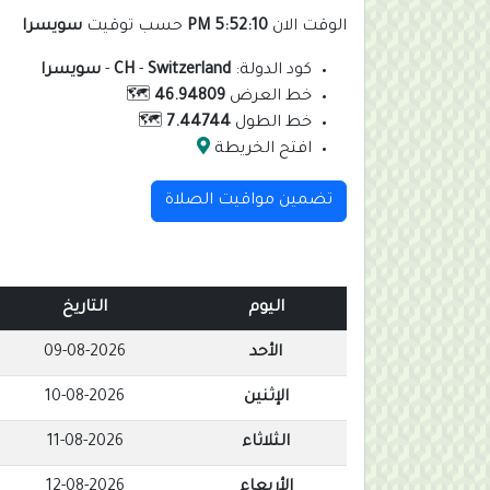
الوقت الان
5:52:11 PM
حسب توقيت
سويسرا
كود الدولة:
Switzerland
-
CH
-
سويسرا
خط العرض
46.94809
🗺️
خط الطول
7.44744
🗺️
افتح الخريطة
تضمين مواقيت الصلاة
اليوم
التاريخ
الأحد
09-08-2026
الإثنين
10-08-2026
الثلاثاء
11-08-2026
الأربعاء
12-08-2026