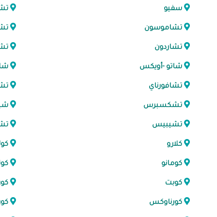
سفيو
تش
تشاموسون
تش
تشاردون
تشا
شاتو -أويكس
شات
تشافورناي
تشي
تشكسبرس
شيز
تشيبيس
تش
كلارو
كول
كومانو
كون
كوبت
كو
كورناوكس
كور