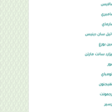
الايس
امبري
رماي
يل سان دينيس
ن بورغ
ارد سانت مارتن
ور
ومباي
فيجنون
رجمونت
سير