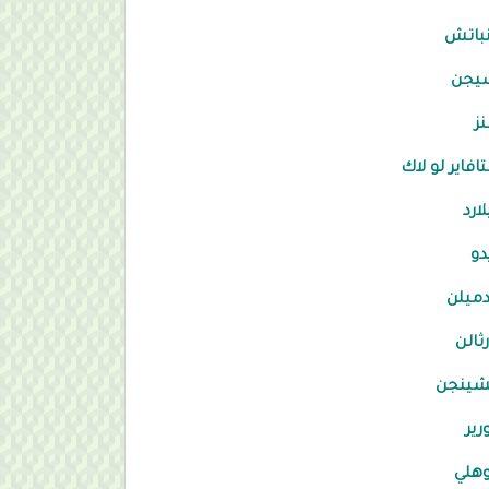
نباتش
سيجن
ز
افاير لو لاك
لارد
دو
ميلن
ثالن
شينجن
رير
هلي