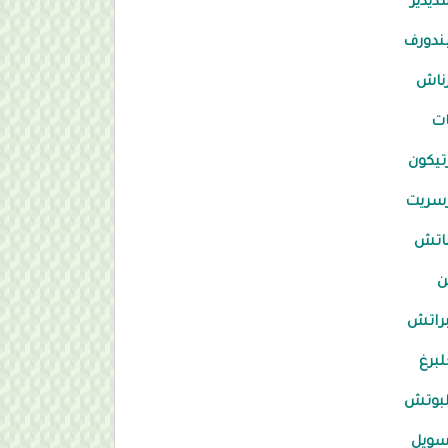
ديدير
ندورف
ناش
ات
تيكون
رسريت
ناتش
ن
راتش
لبرغ
لبوتش
سويل