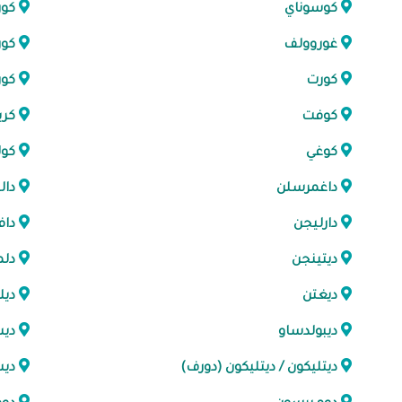
كوسوناي
كور
غوروولف
كور
كورت
كور
كوفت
كري
كوغي
كول
داغمرسلن
دال
دارليجن
دا
ديتينجن
دلم
ديغتن
دي
ديبولدساو
ديس
ديتليكون / ديتليكون (دورف)
دي