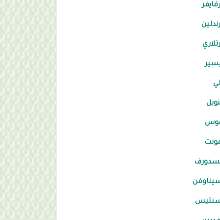
فايفر
ندلين
تلاري
سير
ي
نويل
فوس
ونت
لسدورف
يناوفن
سنتيس