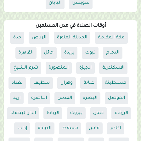
سويسرا
اليابان
أوقات الصلاة في مدن المسلمين
مكة المكرمة
المدينة المنورة
الرياض
جدة
الدمام
تبوك
بريدة
حائل
القاهرة
الاسكندرية
الجيزة
المنصورة
شرم الشيخ
قسنطينة
عنابة
وهران
سطيف
بغداد
الموصل
البصرة
القدس
الناصرة
اربد
الزرقاء
عمان
بيروت
الرباط
الدار البيضاء
اكادير
فاس
مسقط
الدوحة
إدلب