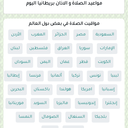
مواعيد الصلاة و الاذان بريطانيا اليوم
مواقيت الصلاة في بعض دول العالم
السعودية
مصر
الجزائر
المغرب
الأردن
الإمارات
سوريا
العراق
فلسطين
لبنان
الكويت
قطر
عمان
اليمن
السودان
ليبيا
تونس
تركيا
ألمانيا
فرنسا
إيطاليا
إسبانيا
امريكا
هولندا
باكستان
البحرين
إنجلترا
إندونيسيا
ماليزيا
السويد
موريتانيا
بلجيكا
السنغال
الصومال
النمسا