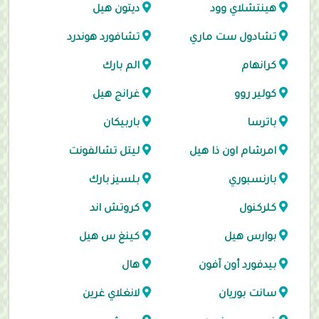
هينتشلاي وود
ديتون هيل
تشادول ست ماري
تشافورد هوندرد
كرانهام
الم بارك
كولير روو
غرانج هيل
باترسا
باربيكان
امرشام اون ذا هيل
ليتل تشالفونت
بارنسبوري
بلسيز بارك
كلركنول
كروتش اند
بوارس هيل
كينغ س هيل
بيدفورد أون آفون
هال
سانت بوريان
لانغلاي غرين