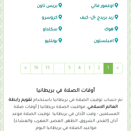
اوغمور فالي
بريس تاون
ريد بريدج -ال- كيف
كروسرو
هوك
سكلداو
امبلستون
بونتليو
(
«
16
15
...
5
4
3
2
1
»
c
u
r
أوقات الصلاة في بريطانيا
r
تم حساب توقيت الصلاة في بريطانيا باستخدام
تقويم رابطة
e
العالم الاسلامي
, مواقيت الصلاة بريطانيا | أوقات صلاة
n
المسلمين - وقت الأذان في بريطانيا: توقيت الصلاة موعد
t
أذان (الفجر، الشروق، الظهر، العصر، المغرب والعشاء)
)
مواعيد الصلاة في بريطانيا اليوم.