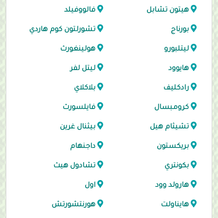
هيتون تشابل
فالووفيلد
بورناج
تشورلتون كوم هاردي
ليتلبورو
هولينغورث
هايوود
ليتل لفر
رادكليف
بلاكلاي
كرومبسال
فايلسورث
تشيثام هيل
بيثنال غرين
بريكستون
داجنهام
بكونتري
تشادول هيث
هارولد وود
اول
هايناولت
هورنتشورتش