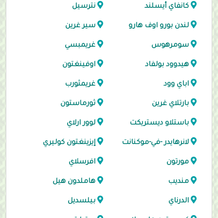
كانفاي أيسلند
نترسيل
لندن بورو اوف هارو
سير غرين
سومرهوس
غريمبسي
هيدوود بولفاد
اوفينغتون
اباي وود
غريمثورب
بارتلاي غرين
ثورماستون
باستلاو ديستريكت
لوور ارلاي
لانرهايدر -في-موكنانت
إيزينغتون كوليري
مورتون
افرسلاي
منديب
هاملدون هيل
الدرناي
بيلسديل