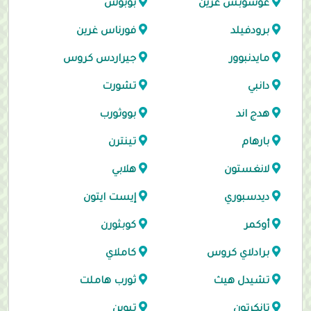
غوسوبس غرين
بوبوش
برودفيلد
فورناس غرين
مايدنبوور
جيراردس كروس
دانبي
تشورت
هدج اند
بووثورب
بارهام
تينترن
لانغستون
هلابي
ديدسبوري
إيست ايتون
أوكمر
كوبثورن
برادلاي كروس
كاملاي
تشيدل هيث
ثورب هاملت
تانكرتون
تيوين