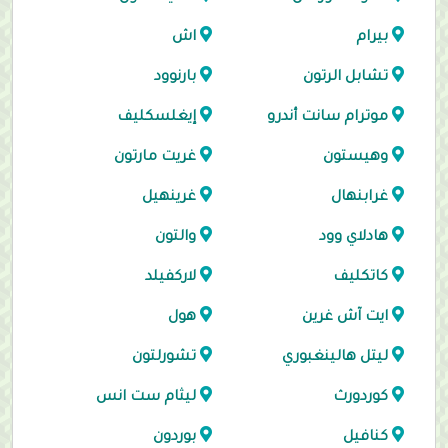
بيرام
اش
تشابل الرتون
بارنوود
موترام سانت أندرو
إيغلسكليف
وهيستون
غريت مارتون
غرابنهال
غرينهيل
هادلاي وود
والتون
كاتكليف
لاركفيلد
ايت آش غرين
هول
ليتل هالينغبوري
تشورلتون
كوردورث
ليثام ست انس
كنافيل
بوردون