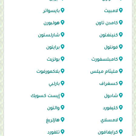
لامبيث
بايسواتر
كامدن تاون
هولبورن
كنينغتون
شارلستون
فونتول
برايتون
كامبلسفورث
بولزيث
مليثام ميلس
بلاكمورفوت
كسغراف
بارلبي
شادول
إيست كسويك
كليفورد
والتون
لامسلاي
هازلريغ
كرايغافون
تلفورد