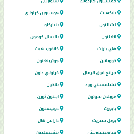
كمبستون هاردويك
ستوارتبي
بلاكهيث
هوسبورن كراولاي
تشالتون
بنباركاو
انغلتون
بالسال كومون
هاي بارنت
كانفورد هيث
كووبلاين
جوثرينغتون
جرانج فوق الرمال
كراولاي داون
تشلمسلاي وود
بلاكون
غويلدن سوتون
ابلتون ثورن
بابورث
دونينغتون
بودل ستريت
داراس هال
ساوثتشورتش
تشيسلدون