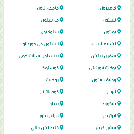
كامبرول
كامدن تاون
نستون
مارستون
بويتون
ستوكتون
تشابمانسلاد
ايستون في جوردانو
سفرن بيتش
بيسداون سانت جون
بوكلتشورتش
كوستوك
وولافينغتون
روجيت
نيو ان
كومباتش
بلاكوود
بيداو
ابرتريدر
مرثير ماور
سفن كريبر
كليداتش فالي