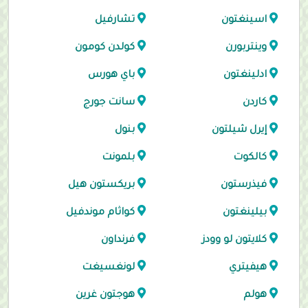
اسينغتون
تشارفيل
وينتربورن
كولدن كومون
ادلينغتون
باي هورس
كاردن
سانت جورج
إيرل شيلتون
بنول
كالكوت
بلمونت
فيذرستون
بريكستون هيل
بيلينغتون
كواثام موندفيل
كلايتون لو وودز
فرنداون
هيفيتري
لونغسيغت
هولم
هوجتون غرين