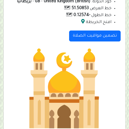
كود الدولة:
United Kingdom (British)
-
GB
-
بريطانيا
خط العرض
51.50853
🗺️
خط الطول
-0.12574
🗺️
افتح الخريطة
تضمين مواقيت الصلاة