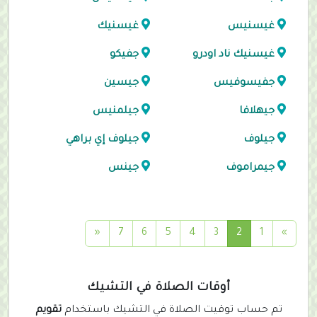
غيسنيس
غيسنيك
غيسنيك ناد اودرو
جفيكو
جفيسوفيس
جيسين
جيهلافا
جيلمنيس
جيلوف
جيلوف إي براهي
جيمراموف
جينس
(
«
7
6
5
4
3
2
1
»
c
u
r
أوقات الصلاة في التشيك
r
تم حساب توقيت الصلاة في التشيك باستخدام
تقويم