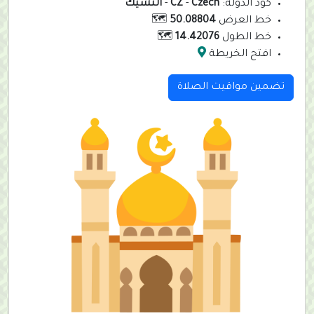
كود الدولة:
Czech
-
CZ
-
التشيك
خط العرض
50.08804
🗺️
خط الطول
14.42076
🗺️
افتح الخريطة
تضمين مواقيت الصلاة