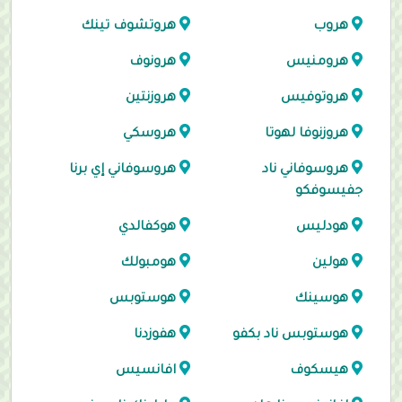
هروب
هروتشوف تينك
هرومنيس
هرونوف
هروتوفيس
هروزنتين
هروزنوفا لهوتا
هروسكي
هروسوفاني ناد
هروسوفاني إي برنا
جفيسوفكو
هودليس
هوكفالدي
هولين
هومبولك
هوسينك
هوستوبس
هوستوبس ناد بكفو
هفوزدنا
هيسكوف
افانسيس