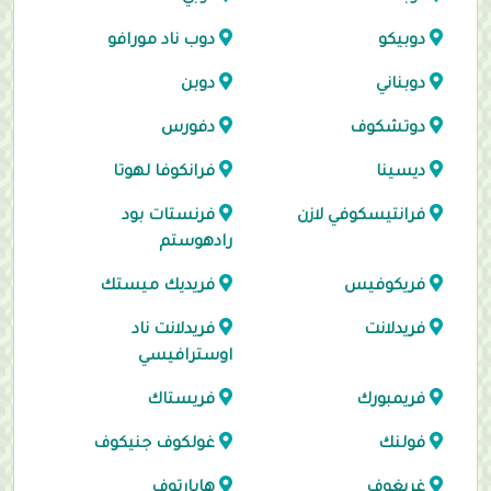
دوبيكو
دوب ناد مورافو
دوبناني
دوبن
دوتشكوف
دفورس
ديسينا
فرانكوفا لهوتا
فرانتيسكوفي لازن
فرنستات بود
رادهوستم
فريكوفيس
فريديك ميستك
فريدلانت
فريدلانت ناد
اوسترافيسي
فريمبورك
فريستاك
فولنك
غولكوف جنيكوف
غريغوف
هابارتوف