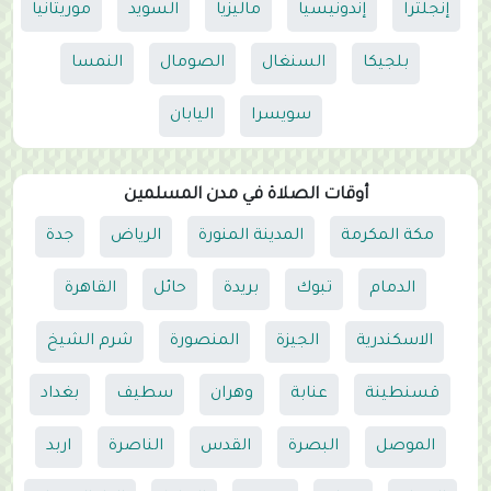
إنجلترا
إندونيسيا
ماليزيا
السويد
موريتانيا
بلجيكا
السنغال
الصومال
النمسا
سويسرا
اليابان
أوقات الصلاة في مدن المسلمين
مكة المكرمة
المدينة المنورة
الرياض
جدة
الدمام
تبوك
بريدة
حائل
القاهرة
الاسكندرية
الجيزة
المنصورة
شرم الشيخ
قسنطينة
عنابة
وهران
سطيف
بغداد
الموصل
البصرة
القدس
الناصرة
اربد