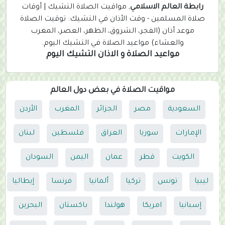
e
رابطة العالم الاسلامي
, مواقيت الصلاة التشيك | أوقات
n
صلاة المسلمين - وقت الأذان في التشيك: توقيت الصلاة
t
موعد أذان (الفجر، الشروق، الظهر، العصر، المغرب
)
والعشاء) مواعيد الصلاة في التشيك اليوم.
مواعيد الصلاة و الاذان التشيك اليوم
مواقيت الصلاة في بعض دول العالم
السعودية
مصر
الجزائر
المغرب
الأردن
الإمارات
سوريا
العراق
فلسطين
لبنان
الكويت
قطر
عمان
اليمن
السودان
ليبيا
تونس
تركيا
ألمانيا
فرنسا
إيطاليا
إسبانيا
امريكا
هولندا
باكستان
البحرين