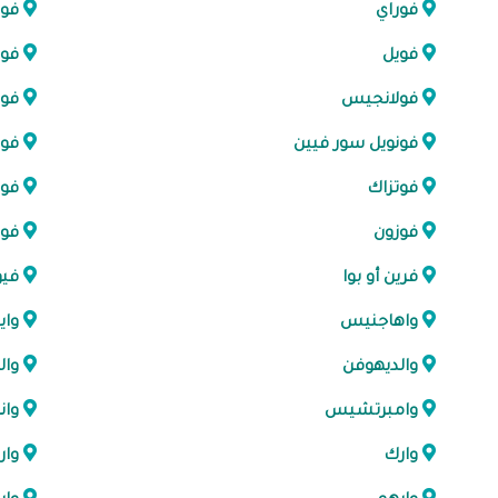
فوراي
فو
فويل
فوي
فولانجيس
فو
فونويل سور فيين
فور
فوتزاك
فوف
فوزون
فو
فرين أو بوا
فيو
واهاجنيس
واي
والديهوفن
وا
وامبرتشيس
وان
وارك
وار