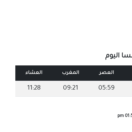
ا اليوم
العصر
المغرب
العشاء
11:28
09:21
05:59
01:57