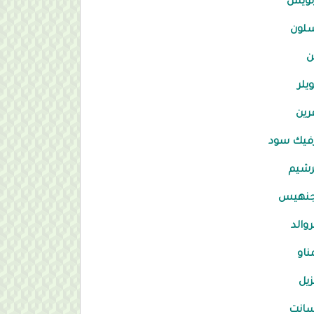
لويس
سلون
ن
ويلر
رين
فيك سود
رشيم
جنهيس
روالد
ناو
زيل
سانت