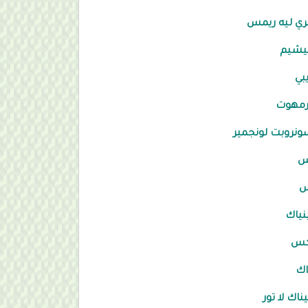
ري ليه ريمس
يشيم
بي
رمهوت
نروبت لونجمير
س
س
نياك
كس
اك
يناك لا تور