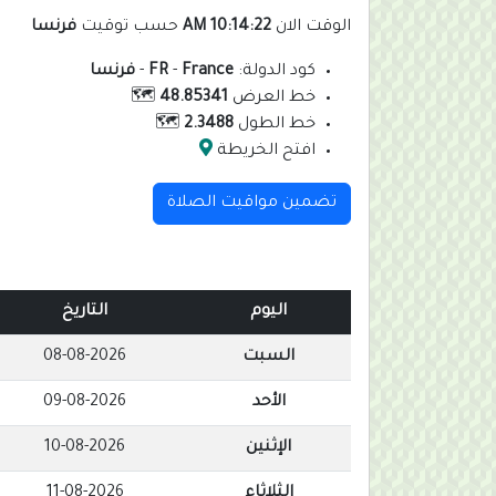
الوقت الان
10:14:23 AM
حسب توقيت
فرنسا
كود الدولة:
France
-
FR
-
فرنسا
خط العرض
48.85341
🗺️
خط الطول
2.3488
🗺️
افتح الخريطة
تضمين مواقيت الصلاة
اليوم
التاريخ
السبت
08-08-2026
الأحد
09-08-2026
الإثنين
10-08-2026
الثلاثاء
11-08-2026