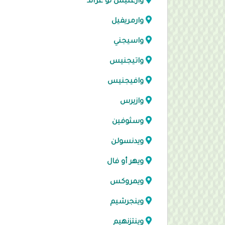
وارغنيس لو غراند
وارمريفيل
واسيجني
واتيجنيس
وافيجنيس
وازيرس
وسثوفين
ويدنسولن
ويهر أو فال
ويمروكس
وينجرشيم
وينتزنهيم