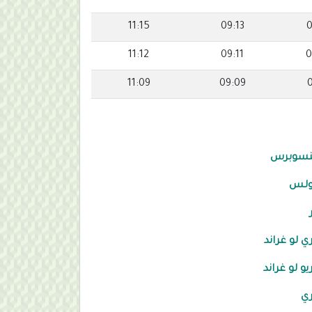
11:15
09:13
0
11:12
09:11
0
11:09
09:09
نسوبرس
ولس
ي لو غراند
يو لو غراند
ي