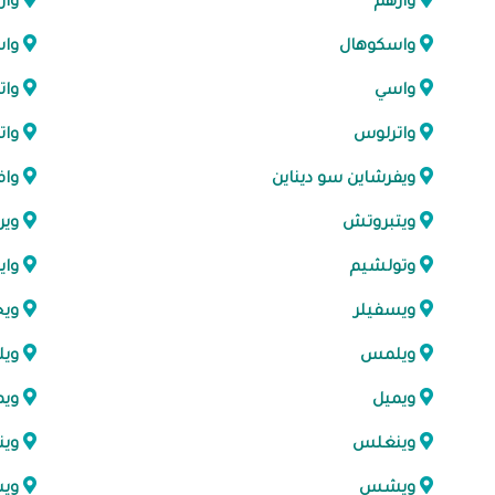
وارهم
وار
واسكوهال
وا
واسي
وات
واترلوس
وات
ويفرشاين سو ديناين
واف
ويتبروتش
وير
وتولشيم
واي
ويسفيلر
وي
ويلمس
ويل
ويميل
ويم
وينغلس
وين
ويشس
وي