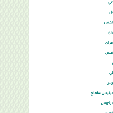
غي
ل
لكس
اي
راي
فس
لي
لرس
دينيس هاماج
دركوس