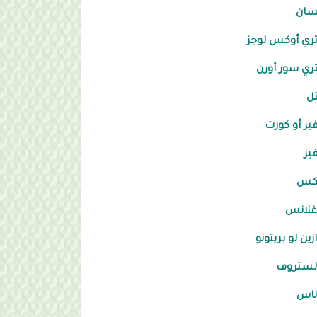
سان
ري أوكس لوجز
ري سور أورن
ل
ير أو كورت
يز
كس
غلانس
زين لو بريتونو
لستروف
ناس