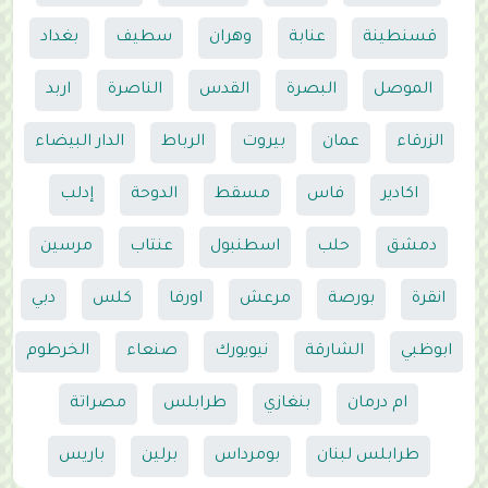
قسنطينة
عنابة
وهران
سطيف
بغداد
الموصل
البصرة
القدس
الناصرة
اربد
الزرقاء
عمان
بيروت
الرباط
الدار البيضاء
اكادير
فاس
مسقط
الدوحة
إدلب
دمشق
حلب
اسطنبول
عنتاب
مرسين
انقرة
بورصة
مرعش
اورفا
كلس
دبي
ابوظبي
الشارقة
نيويورك
صنعاء
الخرطوم
ام درمان
بنغازي
طرابلس
مصراتة
طرابلس لبنان
بومرداس
برلين
باريس