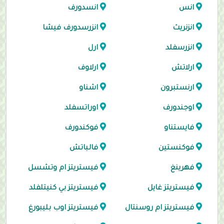
انس
انسدورف
انزنريث
انزرسدورف فيشا
انزرسفلد
ارل
ارلاتش
ارلاوف
ارنستبرون
اشناو
اوجندورف
اوراتسفلد
فايستناو
فوكندورف
فوكنستين
فالباتش
فهرينغ
فيستريتز ام وتشسل
فيستريتز غايل
فيستريتز بي كنيتلفلد
فيستريتز ام روسنتال
فيستريتز اوب بليبورغ