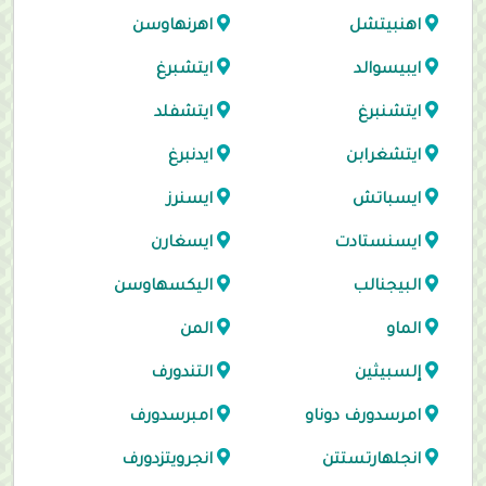
اهنبيتشل
اهرنهاوسن
ايبيسوالد
ايتشبرغ
ايتشنبرغ
ايتشفلد
ايتشغرابن
ايدنبرغ
ايسباتش
ايسنرز
ايسنستادت
ايسغارن
البيجنالب
اليكسهاوسن
الماو
المن
إلسبيثين
التندورف
امرسدورف دوناو
امبرسدورف
انجلهارتستتن
انجرويتزدورف