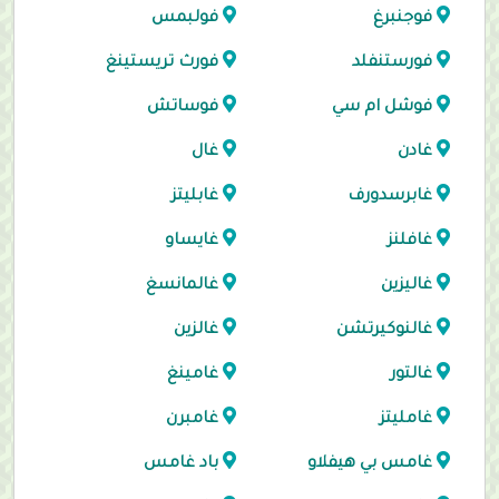
فوجنبرغ
فولبمس
فورستنفلد
فورث تريستينغ
فوشل ام سي
فوساتش
غادن
غال
غابرسدورف
غابليتز
غافلنز
غايساو
غاليزين
غالمانسغ
غالنوكيرتشن
غالزين
غالتور
غامينغ
غامليتز
غامبرن
غامس بي هيفلاو
باد غامس