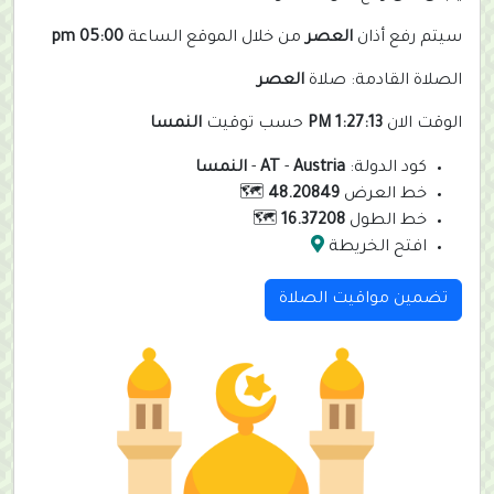
سيتم رفع أذان
العصر
من خلال الموقع الساعة
05:00 pm
الصلاة القادمة: صلاة
العصر
الوقت الان
1:27:13 PM
حسب توقيت
النمسا
كود الدولة:
Austria
-
AT
-
النمسا
خط العرض
48.20849
🗺️
خط الطول
16.37208
🗺️
افتح الخريطة
تضمين مواقيت الصلاة