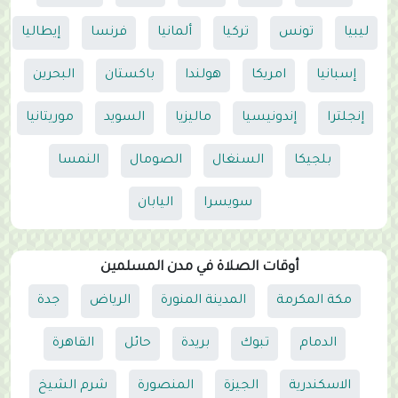
ليبيا
تونس
تركيا
ألمانيا
فرنسا
إيطاليا
إسبانيا
امريكا
هولندا
باكستان
البحرين
إنجلترا
إندونيسيا
ماليزيا
السويد
موريتانيا
بلجيكا
السنغال
الصومال
النمسا
سويسرا
اليابان
أوقات الصلاة في مدن المسلمين
مكة المكرمة
المدينة المنورة
الرياض
جدة
الدمام
تبوك
بريدة
حائل
القاهرة
الاسكندرية
الجيزة
المنصورة
شرم الشيخ