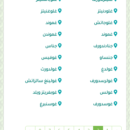
غلينزندورف
غلوباسنيتز
غلودنيتز
غلوغنيتز
غلوجاتش
غموند
غموند
غموندن
جنادندورف
جناس
جنساو
غوفيس
غولدغ
غولدورث
غولرسدورف
غولينغ سالزاتش
غولس
غوبفريتز ويلد
غوسدورف
غوسنبرغ