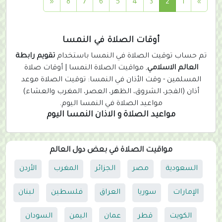
(
«
8
7
6
5
4
3
2
1
»
c
u
r
أوقات الصلاة في النمسا
r
تم حساب توقيت الصلاة في النمسا باستخدام
تقويم رابطة
e
العالم الاسلامي
, مواقيت الصلاة النمسا | أوقات صلاة
n
المسلمين - وقت الأذان في النمسا: توقيت الصلاة موعد
t
أذان (الفجر، الشروق، الظهر، العصر، المغرب والعشاء)
)
مواعيد الصلاة في النمسا اليوم.
مواعيد الصلاة و الاذان النمسا اليوم
مواقيت الصلاة في بعض دول العالم
السعودية
مصر
الجزائر
المغرب
الأردن
الإمارات
سوريا
العراق
فلسطين
لبنان
الكويت
قطر
عمان
اليمن
السودان