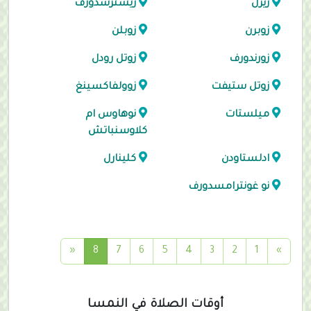
زيرل
زيسترسدورف
زوبرن
زوبلن
زورندورف
زوتل رودل
زوتل ستيفت
زوولفاكسينغ
ميلستات
نوهاوس ام
كلاوسنباتش
ادلستاودن
كلينارل
نو غونترامسدورف
(
«
8
7
6
5
4
3
2
1
»
c
u
r
أوقات الصلاة في النمسا