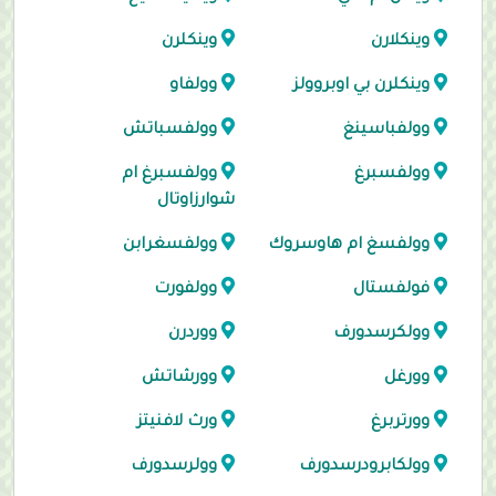
وينكلارن
وينكلرن
وينكلرن بي اوبروولز
وولفاو
وولفباسينغ
وولفسباتش
وولفسبرغ
وولفسبرغ ام
شوارزاوتال
وولفسغ ام هاوسروك
وولفسغرابن
فولفستال
وولفورت
وولكرسدورف
ووردرن
وورغل
وورشاتش
وورتربرغ
ورث لافنيتز
وولكابرودرسدورف
وولرسدورف