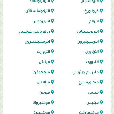
انترفلادنيتز
انترفراونهايد
غرونبورغ
انتركوهلستاتن
انترلام
انتربرفوس
انتربرمستاتن
روهرباتش غولسن
انترسيبنبرون
انترستينكنبرون
انترتاورن
انتروارت
اتندورف
فيتش
فلدن ام ورثرسي
فيههوفن
فيكتورسبرغ
فيلاتش
فيلس
فيرجن
فيتيس
فوكلابروك
فوكلاماركت
فويتسبرغ