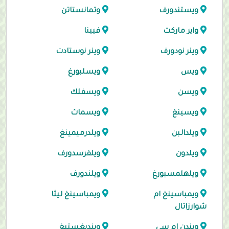
ويستندورف
وتمانستاتن
واير ماركت
فيينا
وينر نودورف
وينر نوستادت
ويس
ويسلبورغ
ويسن
ويسفلك
ويسينغ
ويسماث
ويلدالبن
ويلدرميمينغ
ويلدون
ويلفرسدورف
ويلهلمسبورغ
ويلندورف
ويمباسينغ ام
ويمباسينغ ليثا
شوارزاتال
ويندن ام سي
وينديغستيغ