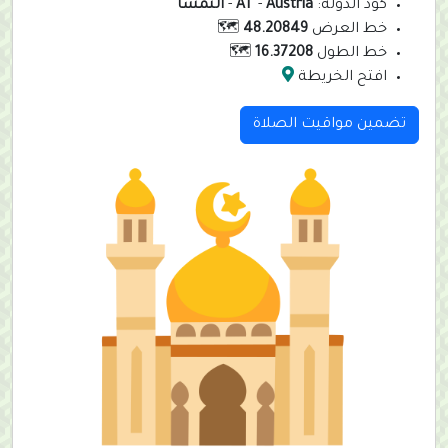
كود الدولة:
Austria
-
AT
-
النمسا
خط العرض
48.20849
🗺️
خط الطول
16.37208
🗺️
افتح الخريطة
تضمين مواقيت الصلاة