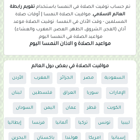
r
تم حساب توقيت الصلاة في النمسا باستخدام
تقويم رابطة
e
العالم الاسلامي
, مواقيت الصلاة النمسا | أوقات صلاة
n
المسلمين - وقت الأذان في النمسا: توقيت الصلاة موعد
t
أذان (الفجر، الشروق، الظهر، العصر، المغرب والعشاء)
)
مواعيد الصلاة في النمسا اليوم.
مواعيد الصلاة و الاذان النمسا اليوم
مواقيت الصلاة في بعض دول العالم
السعودية
مصر
الجزائر
المغرب
الأردن
الإمارات
سوريا
العراق
فلسطين
لبنان
الكويت
قطر
عمان
اليمن
السودان
ليبيا
تونس
تركيا
ألمانيا
فرنسا
إيطاليا
إسبانيا
امريكا
هولندا
باكستان
البحرين