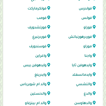
فولدرس
فولكرماركت
فولس
فومب
فوراو
فورتشدورف
فوردرهورنباتش
فوردرنبرغ
موراو
فوسندورف
واجنا
واغراين
وايدهوفن ثايا
وايدهوفن يبس
وايدمانسفلد
وايدرينغ
والتشسي
والد ام شوبرباس
والدغ
والدنستين
والدهاوسن
والد ام بينزغاو