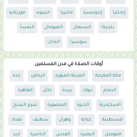
إنجلترا
إندونيسيا
ماليزيا
السويد
موريتانيا
بلجيكا
السنغال
الصومال
النمسا
سويسرا
اليابان
أوقات الصلاة في مدن المسلمين
مكة المكرمة
المدينة المنورة
الرياض
جدة
الدمام
تبوك
بريدة
حائل
القاهرة
الاسكندرية
الجيزة
المنصورة
شرم الشيخ
قسنطينة
عنابة
وهران
سطيف
بغداد
الموصل
البصرة
القدس
الناصرة
اربد