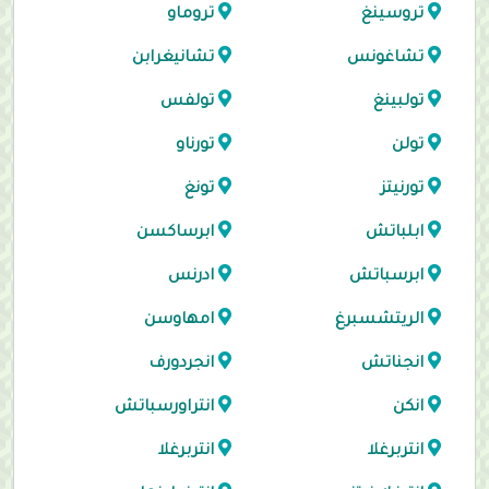
تروسينغ
تروماو
تشاغونس
تشانيغرابن
تولبينغ
تولفس
تولن
تورناو
تورنيتز
تونغ
ابلباتش
ابرساكسن
ابرسباتش
ادرنس
الريتشسبرغ
امهاوسن
انجناتش
انجردورف
انكن
انتراورسباتش
انتربرغلا
انتربرغلا