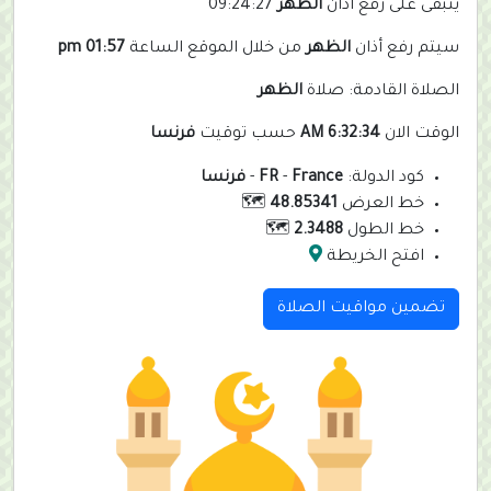
يتبقى على رفع أذان
الظهر
09:24:27
سيتم رفع أذان
الظهر
من خلال الموقع الساعة
01:57 pm
الصلاة القادمة: صلاة
الظهر
الوقت الان
6:32:34 AM
حسب توقيت
فرنسا
كود الدولة:
France
-
FR
-
فرنسا
خط العرض
48.85341
🗺️
خط الطول
2.3488
🗺️
افتح الخريطة
تضمين مواقيت الصلاة