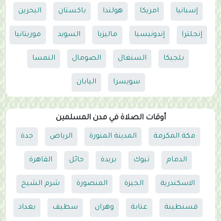
إسبانيا
امريكا
هولندا
باكستان
البحرين
إنجلترا
إندونيسيا
ماليزيا
السويد
موريتانيا
بلجيكا
السنغال
الصومال
النمسا
سويسرا
اليابان
أوقات الصلاة في مدن المسلمين
مكة المكرمة
المدينة المنورة
الرياض
جدة
الدمام
تبوك
بريدة
حائل
القاهرة
الاسكندرية
الجيزة
المنصورة
شرم الشيخ
قسنطينة
عنابة
وهران
سطيف
بغداد