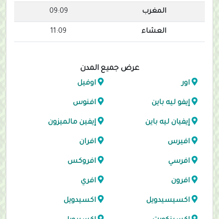
المغرب
09:09
العشاء
11:09
عرض جميع المدن
اور
اوفيل
إيفو ليه باين
افنوس
إيفيان ليه باين
إيفين مالميزون
افيرس
افران
افرسي
افروكس
افرون
افري
اكسيسيدويل
اكسيدويل