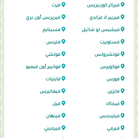
فيرالز كوربيريس
فرت
فيريير لا غراندي
فيريريس أون بري
فيشيس لو شاتيل
فسينايم
فستوبرت
فترنس
فوتشرولس
فوتشي
فوكويرس
فوكيير أون فيميو
فورس
فايتيات
فايزين
فيغانيرس
فيجاك
فيل
فيلينجس
فينهان
فيرمي
فيرميني