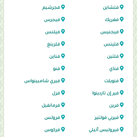
فتشاين
فجرشيم
فغريك
فيجرس
فيجنيس
فيلنس
فلينس
فلرينغ
فلتين
فناين
فناي
فنو
فنويلت
فيري شامبينواس
فير إن تاردينوا
فرل
فرين
فرمانفيل
فيرني فولتير
فرولس
فيروليس أتيلي
فركوس