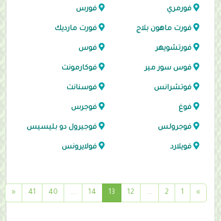
فورمري
فورس
فورت ماهون بلاج
فورت مارديك
فورتشويهر
فوس
فوس سور مير
فوكارمونت
فوتشرانس
فوسنانت
فوغ
فوجرس
فوجرولس
فوجيرول دو بليسيس
فويلارد
فولايرونس
(
«
41
40
...
14
13
12
...
2
1
»
c
u