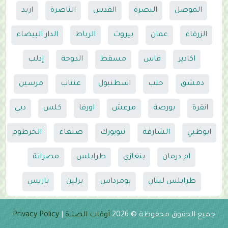
الموصل
البصرة
القدس
الناصرة
اربد
الزرقاء
عمان
بيروت
الرباط
الدار البيضاء
اكادير
فاس
مسقط
الدوحة
إدلب
دمشق
حلب
اسطنبول
عنتاب
مرسين
انقرة
بورصة
مرعش
اورفا
كلس
دبي
ابوظبي
الشارقة
نيويورك
صنعاء
الخرطوم
ام درمان
بنغازي
طرابلس
مصراتة
طرابلس لبنان
بومرداس
برلين
باريس
جميع الحقوق محفوظة © 2026
أوقات الصلاة
|
Privacy Policy