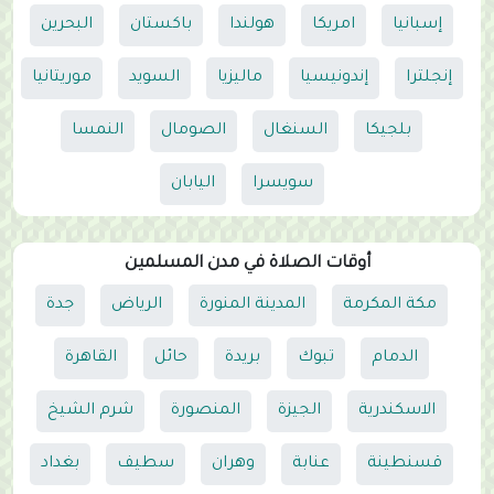
إسبانيا
امريكا
هولندا
باكستان
البحرين
إنجلترا
إندونيسيا
ماليزيا
السويد
موريتانيا
بلجيكا
السنغال
الصومال
النمسا
سويسرا
اليابان
أوقات الصلاة في مدن المسلمين
مكة المكرمة
المدينة المنورة
الرياض
جدة
الدمام
تبوك
بريدة
حائل
القاهرة
الاسكندرية
الجيزة
المنصورة
شرم الشيخ
قسنطينة
عنابة
وهران
سطيف
بغداد