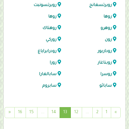
روبرتسغانج
روبرتسونبت
روها
روها
روهرو
روهتاك
رون
روركي
روداربور
رودرابراياغ
روبناغار
رورا
روسرا
سابالغارا
ساباثو
سابروم
(
«
16
15
...
14
13
12
...
2
1
»
c
u