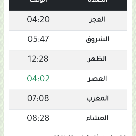
الصلاة
الوقت
04:20
الفجر
05:47
الشروق
12:28
الظهر
04:02
العصر
07:08
المغرب
08:28
العشاء