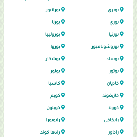
بوبري
بورانبور
بوري
بورنا
بورنيا
بورولييا
بوروشوتامبور
بوروا
بوساد
بوشكار
بوتور
بوتور
كاديان
كاسبا
كازيغوند
كوبم
كوولا
كويلون
رابكافي
رابوبورا
راداور
رادها كوند