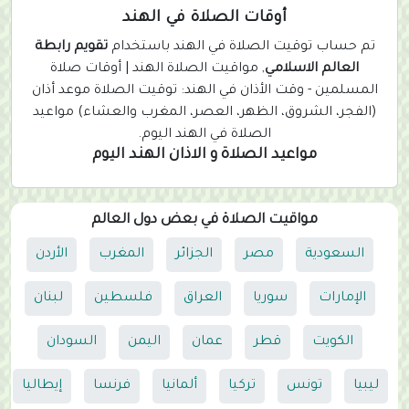
r
أوقات الصلاة في الهند
r
تم حساب توقيت الصلاة في الهند باستخدام
تقويم رابطة
e
العالم الاسلامي
, مواقيت الصلاة الهند | أوقات صلاة
n
المسلمين - وقت الأذان في الهند: توقيت الصلاة موعد أذان
t
(الفجر، الشروق، الظهر، العصر، المغرب والعشاء) مواعيد
)
الصلاة في الهند اليوم.
مواعيد الصلاة و الاذان الهند اليوم
مواقيت الصلاة في بعض دول العالم
السعودية
مصر
الجزائر
المغرب
الأردن
الإمارات
سوريا
العراق
فلسطين
لبنان
الكويت
قطر
عمان
اليمن
السودان
ليبيا
تونس
تركيا
ألمانيا
فرنسا
إيطاليا