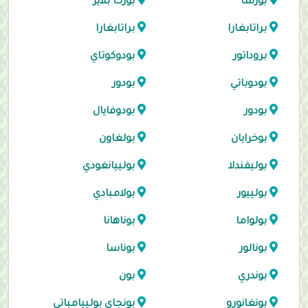
بورسا
بورت بلاير
براتابغارا
براتابغارا
بروداتور
بودوكوتاي
بودوباتي
بودور
بودور
بودوفايال
بوخرايان
بولغاون
بوليفندلا
بولييانغودي
بولييور
بولامبادي
بولواما
بوناهانا
بونالور
بوناسا
بوندري
بون
بونغانورو
بونجاي بولييامباتي