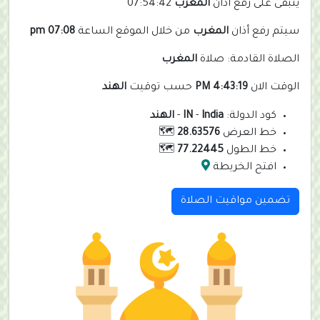
يتبقى على رفع أذان
المغرب
07:54:42
سيتم رفع أذان
المغرب
من خلال الموقع الساعة
07:08 pm
الصلاة القادمة: صلاة
المغرب
الوقت الان
4:43:19 PM
حسب توقيت
الهند
كود الدولة:
India
-
IN
-
الهند
خط العرض
28.63576
🗺️
خط الطول
77.22445
🗺️
افتح الخريطة
تضمين مواقيت الصلاة