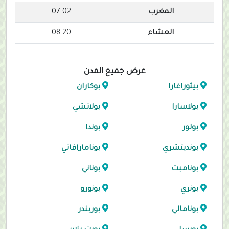
المغرب
07:02
العشاء
08:20
عرض جميع المدن
بيثوراغارا
بوكاران
بولاسارا
بولاتشي
بولور
بوندا
بونديتشري
بونامارافاتي
بونامبت
بوناني
بونري
بونورو
بونامالي
بوربندر