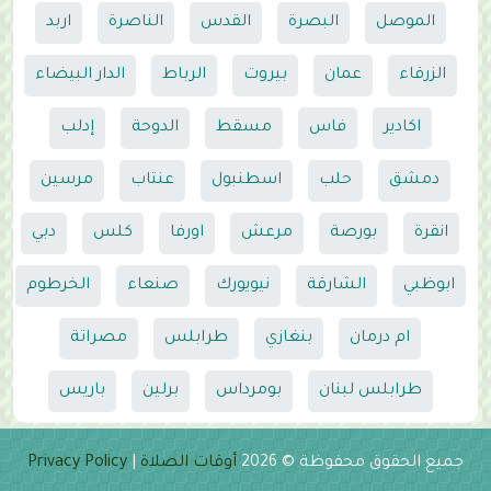
الموصل
البصرة
القدس
الناصرة
اربد
الزرقاء
عمان
بيروت
الرباط
الدار البيضاء
اكادير
فاس
مسقط
الدوحة
إدلب
دمشق
حلب
اسطنبول
عنتاب
مرسين
انقرة
بورصة
مرعش
اورفا
كلس
دبي
ابوظبي
الشارقة
نيويورك
صنعاء
الخرطوم
ام درمان
بنغازي
طرابلس
مصراتة
طرابلس لبنان
بومرداس
برلين
باريس
جميع الحقوق محفوظة © 2026
أوقات الصلاة
|
Privacy Policy