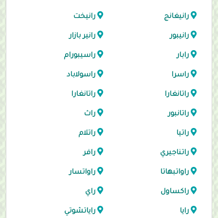
رانيغانج
رانيخت
رانيبور
رانير بازار
رابار
راسيبورام
راسرا
راسولاباد
راتانغارا
راتانغارا
راتانبور
راث
راتيا
راتلام
راتناجيري
رافر
راواتبهاتا
راواتسار
راكساول
راي
رايا
راياتشوتي