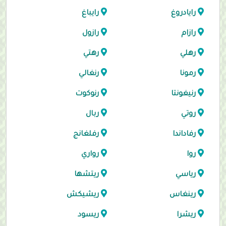
رايادروغ
رايباغ
رازام
رازول
رهلي
رهتي
رمونا
رنغالي
رنيغونتا
رنوكوت
روتي
ربال
رفاداندا
رفلغانج
روا
رواري
رياسي
ريتشها
رينغاس
ريشيكش
ريشرا
ريسود