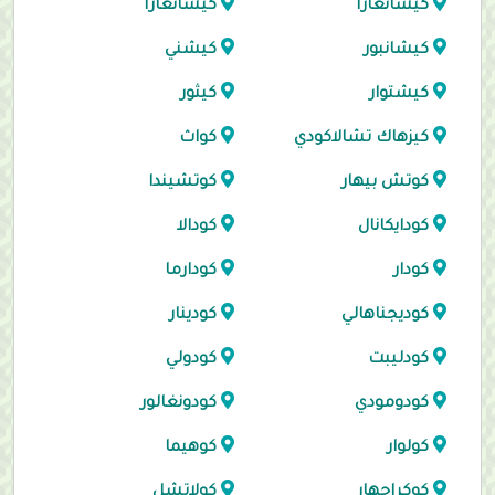
كيشانغارا
كيشانغارا
كيشانبور
كيشني
كيشتوار
كيثور
كيزهاك تشالاكودي
كواث
كوتش بيهار
كوتشيندا
كودايكانال
كودالا
كودار
كودارما
كوديجناهالي
كودينار
كودليبت
كودولي
كودومودي
كودونغالور
كولوار
كوهيما
كوكراجهار
كولاتشل