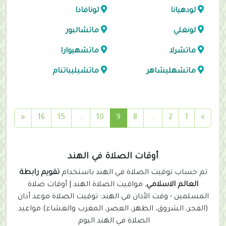
لودهيانا
لونافادا
لونغلي
ماتشالبور
ماتشرلا
ماتشهيوارا
ماتشهليشاهر
ماتشيليباتنام
(
«
16
15
...
10
9
8
...
2
1
»
c
u
r
أوقات الصلاة في الهند
r
تم حساب توقيت الصلاة في الهند باستخدام
تقويم رابطة
e
العالم الاسلامي
, مواقيت الصلاة الهند | أوقات صلاة
n
المسلمين - وقت الأذان في الهند: توقيت الصلاة موعد أذان
t
(الفجر، الشروق، الظهر، العصر، المغرب والعشاء) مواعيد
)
الصلاة في الهند اليوم.