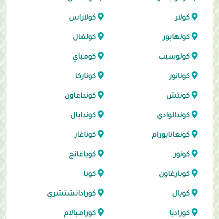
كولار
كولاراس
كولهابور
كولغال
كولوسيب
كومباي
كونانور
كوناركا
كونتش
كونداغاون
كوندالوادي
كوندابال
كونغانابورام
كوناغار
كونور
كوباغانج
كوبارغاون
كوبا
كوبال
كوراداتشتشري
كوراديا
كورامبالام