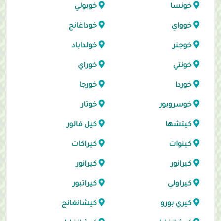
خونسا
خوبولي
خوواي
خوداغانج
خوجنر
خولداباد
خونتي
خوراي
خوردا
خورجا
خوسروبور
خوتار
كيتشها
كيل فالور
كينوات
كيراكات
كيرانور
كيرانور
كيراولي
كيراتبور
كيري بورو
كيشانغانج