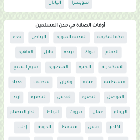
سويسرا
اليابان
أوقات الصلاة في مدن المسلمين
مكة المكرمة
المدينة المنورة
الرياض
جدة
الدمام
تبوك
بريدة
حائل
القاهرة
الاسكندرية
الجيزة
المنصورة
شرم الشيخ
قسنطينة
عنابة
وهران
سطيف
بغداد
الموصل
البصرة
القدس
الناصرة
اربد
الزرقاء
عمان
بيروت
الرباط
الدار البيضاء
اكادير
فاس
مسقط
الدوحة
إدلب