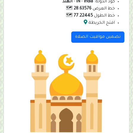
كود الدولة:
India
-
IN
-
الهند
خط العرض
28.63576
🗺️
خط الطول
77.22445
🗺️
افتح الخريطة
تضمين مواقيت الصلاة