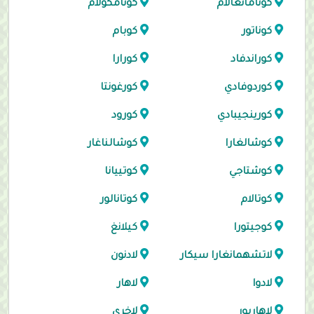
كونامانغالام
كونامكولام
كوناتور
كوبام
كوراندفاد
كورارا
كوردوفادي
كورغونتا
كورينجيبادي
كورود
كوشالغارا
كوشالناغار
كوشتاجي
كوتييانا
كوتالام
كوتانالور
كوجيتورا
كيلانغ
لاتشهمانغارا سيكار
لادنون
لادوا
لاهار
لاهاربور
لاخري