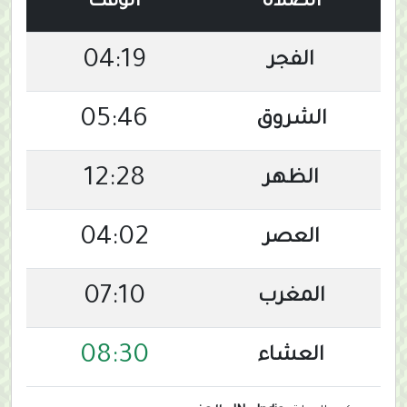
الصلاة
الوقت
04:19
الفجر
05:46
الشروق
12:28
الظهر
04:02
العصر
07:10
المغرب
08:30
العشاء