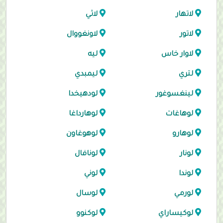
لاتهار
لاثي
لاتور
لاونغووال
لاوار خاس
ليه
لتري
ليمبدي
لينغسوغور
لودهيخدا
لوهاغات
لوهارداغا
لوهارو
لوهوغاون
لونار
لونافال
لوندا
لوني
لورمي
لوسال
لوكيساراي
لوكنوو