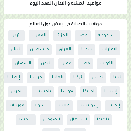
مواعيد الصلاة و الاذان الهند اليوم
مواقيت الصلاة في بعض دول العالم
السعودية
مصر
الجزائر
المغرب
الأردن
الإمارات
سوريا
العراق
فلسطين
لبنان
الكويت
قطر
عمان
اليمن
السودان
ليبيا
تونس
تركيا
ألمانيا
فرنسا
إيطاليا
إسبانيا
امريكا
هولندا
باكستان
البحرين
إنجلترا
إندونيسيا
ماليزيا
السويد
موريتانيا
بلجيكا
السنغال
الصومال
النمسا