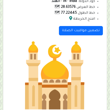
كود الدولة:
India
-
IN
-
الهند
خط العرض
28.63576
🗺️
خط الطول
77.22445
🗺️
افتح الخريطة
تضمين مواقيت الصلاة