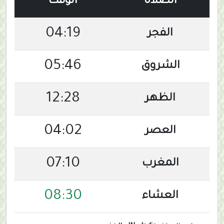
الصلاة
الوقت
04:19
الفجر
05:46
الشروق
12:28
الظهر
04:02
العصر
07:10
المغرب
08:30
العشاء