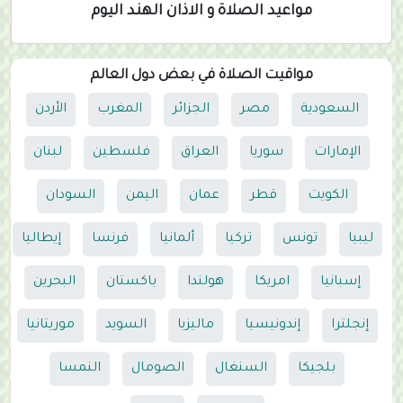
مواعيد الصلاة و الاذان الهند اليوم
مواقيت الصلاة في بعض دول العالم
السعودية
مصر
الجزائر
المغرب
الأردن
الإمارات
سوريا
العراق
فلسطين
لبنان
الكويت
قطر
عمان
اليمن
السودان
ليبيا
تونس
تركيا
ألمانيا
فرنسا
إيطاليا
إسبانيا
امريكا
هولندا
باكستان
البحرين
إنجلترا
إندونيسيا
ماليزيا
السويد
موريتانيا
بلجيكا
السنغال
الصومال
النمسا