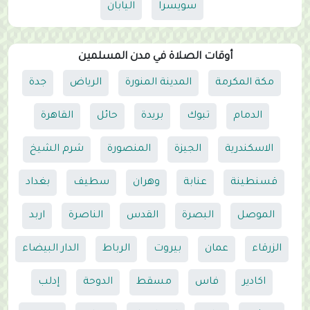
سويسرا
اليابان
أوقات الصلاة في مدن المسلمين
مكة المكرمة
المدينة المنورة
الرياض
جدة
الدمام
تبوك
بريدة
حائل
القاهرة
الاسكندرية
الجيزة
المنصورة
شرم الشيخ
قسنطينة
عنابة
وهران
سطيف
بغداد
الموصل
البصرة
القدس
الناصرة
اربد
الزرقاء
عمان
بيروت
الرباط
الدار البيضاء
اكادير
فاس
مسقط
الدوحة
إدلب