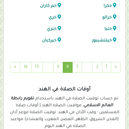
خكرا
خم كاران
خرالو
خري
ختيا
ختري
خيلتشيبور
خيركيان
(
«
16
15
...
9
8
7
...
2
1
»
c
u
r
أوقات الصلاة في الهند
r
تم حساب توقيت الصلاة في الهند باستخدام
تقويم رابطة
e
العالم الاسلامي
, مواقيت الصلاة الهند | أوقات صلاة
n
المسلمين - وقت الأذان في الهند: توقيت الصلاة موعد أذان
t
(الفجر، الشروق، الظهر، العصر، المغرب والعشاء) مواعيد
)
الصلاة في الهند اليوم.