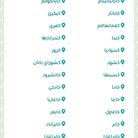
كايالباتينام
كايانكولام
كاياتار
كيكري
كلامانغالام
كمري
كندا
كندرابارها
كندواديا
كرور
كشود
كشوراي باتان
كسينغا
خاتشرود
خادا
خادكي
خاغا
خاغاريا
خاغاول
خايلار
خاير
خايراباد
خايراغارا
خايراغارا