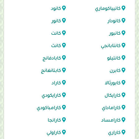
كانيياكوماري
كانود
كانودار
كانور
كانبور
كانت
كانتابانجي
كانث
كانتيلو
كابادفانج
كابرن
كابتانغانج
كابورثالا
كاراد
كارايكال
كارايكودي
كاراماداي
كارامباكودي
كارامساد
كارانجا
كاراري
كاراولي