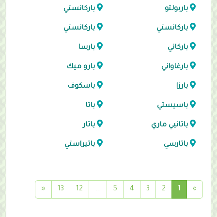
باربولتو
باركانستي
باركانستي
باركانستي
باركاني
بارسا
بارغاواني
بارو ميك
بارزا
باسكوف
باسيستي
باتا
باتانيي ماري
باتار
باتارسي
باتيراستي
(
«
13
12
...
5
4
3
2
1
»
c
u