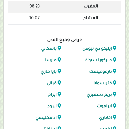
المغرب
08:23
العشاء
10:07
عرض جميع المدن
ايليكو دي بيوس
باسكاني
ميركورا سيوك
مارسا
تارغوفيست
بايا ماري
فتريسوايا
فراني
بريم دسمبري
ابرام
ابراموت
ابرود
اكاتاري
ادامكليسي