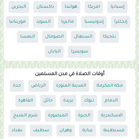
إسبانيا
امريكا
هولندا
باكستان
البحرين
إنجلترا
إندونيسيا
ماليزيا
السويد
موريتانيا
بلجيكا
السنغال
الصومال
النمسا
سويسرا
اليابان
أوقات الصلاة في مدن المسلمين
مكة المكرمة
المدينة المنورة
الرياض
جدة
الدمام
تبوك
بريدة
حائل
القاهرة
الاسكندرية
الجيزة
المنصورة
شرم الشيخ
قسنطينة
عنابة
وهران
سطيف
بغداد