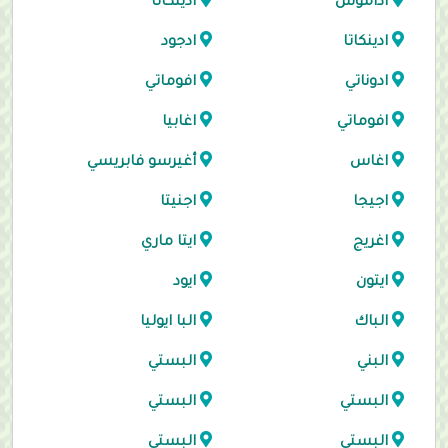
اداموس
ادينكاتا
ادينكاتا
ادجود
ادوناتي
افوماتي
افوماتي
اغابيا
اغاس
أغيرسو فابريسي
اجيجا
اجنيتا
اغريج
ايتا ماري
ايتون
ايود
الباك
البا ايوليا
البني
البستي
البستي
البستي
البستي
البستي