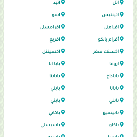
اتل
اتيد
اتينتيس
اسو
افرامني
افرامستي
أفرام يانكو
افريغ
اكسنت سفر
اكسينتل
ازوغا
بابا انا
باباداغ
بابايتا
بابانا
بابني
بابني
بابتي
بابيسيو
باكاني
باكاو
باسيستي