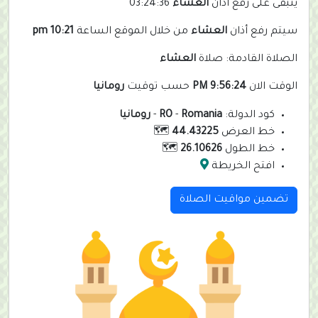
يتبقى على رفع أذان
العشاء
03:24:36
سيتم رفع أذان
العشاء
من خلال الموقع الساعة
10:21 pm
الصلاة القادمة: صلاة
العشاء
الوقت الان
9:56:24 PM
حسب توقيت
رومانيا
كود الدولة:
Romania
-
RO
-
رومانيا
خط العرض
44.43225
🗺️
خط الطول
26.10626
🗺️
افتح الخريطة
تضمين مواقيت الصلاة