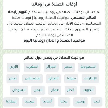
r
أوقات الصلاة في رومانيا
r
تم حساب توقيت الصلاة في رومانيا باستخدام
تقويم رابطة
e
العالم الاسلامي
, مواقيت الصلاة رومانيا | أوقات صلاة
n
المسلمين - وقت الأذان في رومانيا: توقيت الصلاة موعد أذان
t
(الفجر، الشروق، الظهر، العصر، المغرب والعشاء) مواعيد
)
الصلاة في رومانيا اليوم.
مواعيد الصلاة و الاذان رومانيا اليوم
مواقيت الصلاة في بعض دول العالم
السعودية
مصر
الجزائر
المغرب
الأردن
الإمارات
سوريا
العراق
فلسطين
لبنان
الكويت
قطر
عمان
اليمن
السودان
ليبيا
تونس
تركيا
ألمانيا
فرنسا
إيطاليا