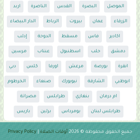
الموصل
البصرة
القدس
الناصرة
اربد
الزرقاء
عمان
بيروت
الرباط
الدار البيضاء
اكادير
فاس
مسقط
الدوحة
إدلب
دمشق
حلب
اسطنبول
عنتاب
مرسين
انقرة
بورصة
مرعش
اورفا
كلس
دبي
ابوظبي
الشارقة
نيويورك
صنعاء
الخرطوم
ام درمان
بنغازي
طرابلس
مصراتة
طرابلس لبنان
بومرداس
برلين
باريس
جميع الحقوق محفوظة © 2026
أوقات الصلاة
|
Privacy Policy