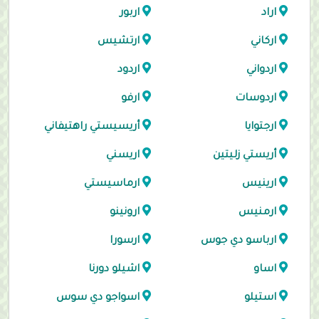
اراد
اربور
اركاني
ارتشيس
اردواني
اردود
اردوسات
ارفو
ارجتوايا
أريسيستي راهتيفاني
أريستي زليتين
اريسني
ارينيس
ارماسيستي
ارمنيس
ارونينو
ارباسو دي جوس
ارسورا
اساو
اشيلو دورنا
استيلو
اسواجو دي سوس