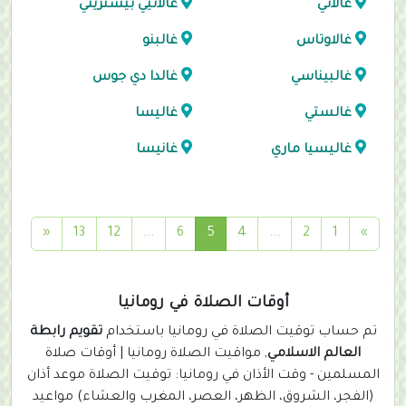
غالاتي
غالاتيي بيستريتي
غالاوتاس
غالبنو
غالبيناسي
غالدا دي جوس
غالستي
غاليسا
غاليسيا ماري
غانيسا
(
«
13
12
...
6
5
4
...
2
1
»
c
u
r
أوقات الصلاة في رومانيا
r
تم حساب توقيت الصلاة في رومانيا باستخدام
تقويم رابطة
e
العالم الاسلامي
, مواقيت الصلاة رومانيا | أوقات صلاة
n
المسلمين - وقت الأذان في رومانيا: توقيت الصلاة موعد أذان
t
(الفجر، الشروق، الظهر، العصر، المغرب والعشاء) مواعيد