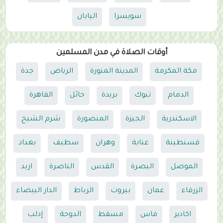
سويسرا
اليابان
أوقات الصلاة في مدن المسلمين
مكة المكرمة
المدينة المنورة
الرياض
جدة
الدمام
تبوك
بريدة
حائل
القاهرة
الاسكندرية
الجيزة
المنصورة
شرم الشيخ
قسنطينة
عنابة
وهران
سطيف
بغداد
الموصل
البصرة
القدس
الناصرة
اربد
الزرقاء
عمان
بيروت
الرباط
الدار البيضاء
اكادير
فاس
مسقط
الدوحة
إدلب