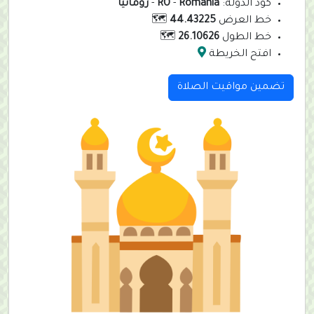
كود الدولة:
Romania
-
RO
-
رومانيا
خط العرض
44.43225
🗺️
خط الطول
26.10626
🗺️
افتح الخريطة
تضمين مواقيت الصلاة