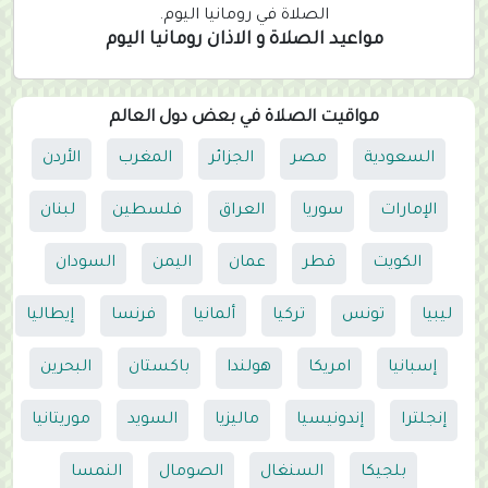
)
الصلاة في رومانيا اليوم.
مواعيد الصلاة و الاذان رومانيا اليوم
مواقيت الصلاة في بعض دول العالم
السعودية
مصر
الجزائر
المغرب
الأردن
الإمارات
سوريا
العراق
فلسطين
لبنان
الكويت
قطر
عمان
اليمن
السودان
ليبيا
تونس
تركيا
ألمانيا
فرنسا
إيطاليا
إسبانيا
امريكا
هولندا
باكستان
البحرين
إنجلترا
إندونيسيا
ماليزيا
السويد
موريتانيا
بلجيكا
السنغال
الصومال
النمسا