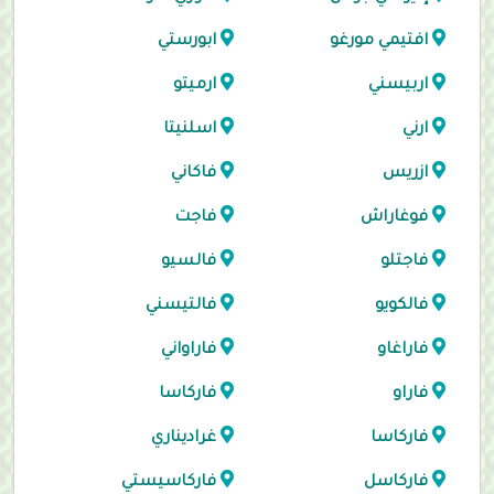
افتيمي مورغو
ابورستي
اربيسني
ارميتو
ارني
اسلنيتا
ازريس
فاكاني
فوغاراش
فاجت
فاجتلو
فالسيو
فالكويو
فالتيسني
فاراغاو
فاراواني
فاراو
فاركاسا
فاركاسا
غراديناري
فاركاسل
فاركاسيستي