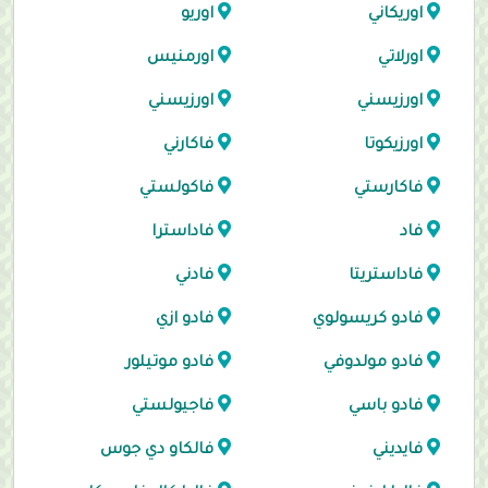
اوريكاني
اوريو
اورلاتي
اورمنيس
اورزيسني
اورزيسني
اورزيكوتا
فاكارني
فاكارستي
فاكولستي
فاد
فاداسترا
فاداستريتا
فادني
فادو كريسولوي
فادو ازي
فادو مولدوفي
فادو موتيلور
فادو باسي
فاجيولستي
فايديني
فالكاو دي جوس