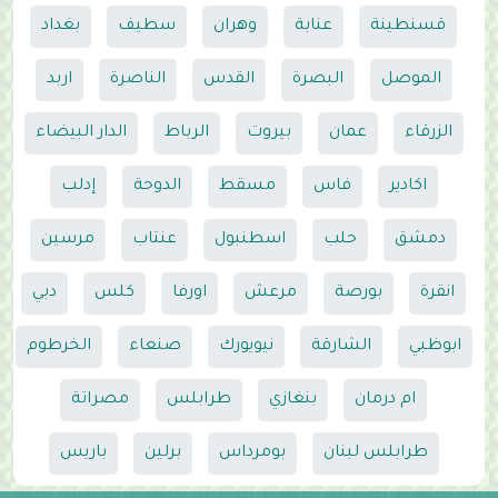
قسنطينة
عنابة
وهران
سطيف
بغداد
الموصل
البصرة
القدس
الناصرة
اربد
الزرقاء
عمان
بيروت
الرباط
الدار البيضاء
اكادير
فاس
مسقط
الدوحة
إدلب
دمشق
حلب
اسطنبول
عنتاب
مرسين
انقرة
بورصة
مرعش
اورفا
كلس
دبي
ابوظبي
الشارقة
نيويورك
صنعاء
الخرطوم
ام درمان
بنغازي
طرابلس
مصراتة
طرابلس لبنان
بومرداس
برلين
باريس