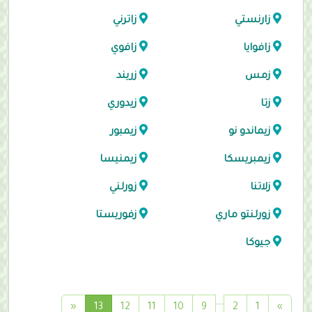
زارنستي
زاترني
زافوايا
زافوي
زمس
زريند
زتا
زيدوري
زيماندو نو
زيمبور
زيمبريسكا
زيمنيسا
زلاتنا
زورلني
زورلنتو ماري
زفوريستا
جيوكا
...
(
«
13
12
11
10
9
2
1
»