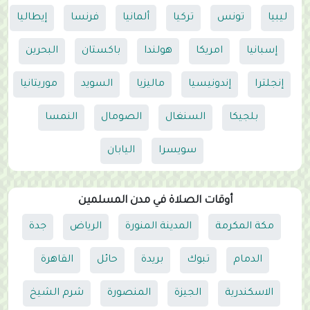
ليبيا
تونس
تركيا
ألمانيا
فرنسا
إيطاليا
إسبانيا
امريكا
هولندا
باكستان
البحرين
إنجلترا
إندونيسيا
ماليزيا
السويد
موريتانيا
بلجيكا
السنغال
الصومال
النمسا
سويسرا
اليابان
أوقات الصلاة في مدن المسلمين
مكة المكرمة
المدينة المنورة
الرياض
جدة
الدمام
تبوك
بريدة
حائل
القاهرة
الاسكندرية
الجيزة
المنصورة
شرم الشيخ