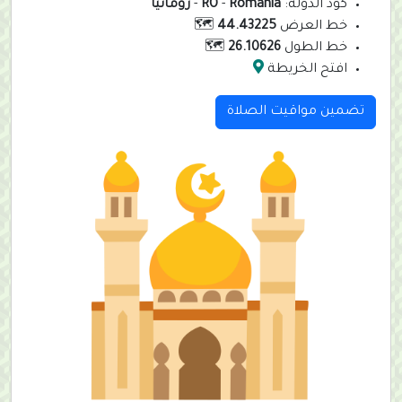
كود الدولة:
Romania
-
RO
-
رومانيا
خط العرض
44.43225
🗺️
خط الطول
26.10626
🗺️
افتح الخريطة
تضمين مواقيت الصلاة