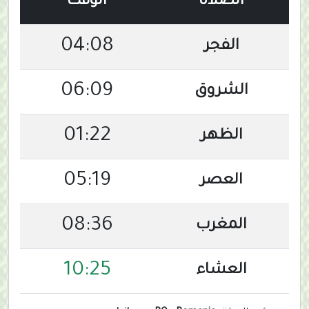
الصلاة
الوقت
04:08
الفجر
06:09
الشروق
01:22
الظهر
05:19
العصر
08:36
المغرب
10:25
العشاء