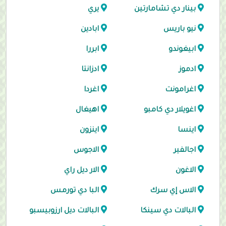
بينار دي تشامارتين
يري
نيو باريس
ابادين
ابيغوندو
ابررا
ادموز
ادزانتا
اغرامونت
اغردا
اغويلار دي كامبو
اهيغال
اينسا
اينزون
اجالفير
الاجوس
الاغون
الار ديل راي
الاس إي سرك
البا دي تورمس
البالات دي سينكا
البالات ديل ارزوبيسبو