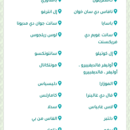
كاستريلون
باساوري
نافاس دي سان خوان
إل انترغو
باسايا
سانت جوان دي مديونا
سانت غويم دي
لوس ريلجوس
فريكسنت
إل كوتيلو
سانتوتكسو
أوليفر فالديفييرو ،
مونتكانال
أوليفر ، فالديفييرو
الموزارا
دليسياس
فال دي غالينرا
كامارلس
لاس غابياس
سدلا
دلتبر
الفاس من بي