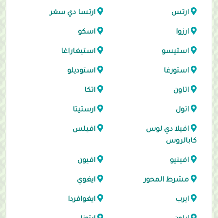
ارتس
ارتسا دي سغر
ارزوا
اسكو
استيسو
استيغاراغا
استورغا
استوديلو
اتاون
اتكا
اتول
ارستيتا
افيلا دي لوس
افيلس
كابالروس
افينيو
افيون
مشرط المحور
ايغوي
ايرب
ايغوافردا