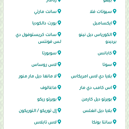
بيغو
رتامار
سيوتات فلا
سانت مارتي
ايكسامبل
بورت دالكوديا
الكورياس ديل نينو
سانت كريستوفول دي
برديدو
لس فونتس
كابانس
سوبورتا
سوتا
لاس روساس
بلايا دي لاس امريكاس
لا مانغا ديل مار منور
اس كامب دي مار
ماغالوف
بويرتو ديل كارمن
بويرتو ريكو
بلايا ديل انغلس
إل توريكو / التوريكون
سانتا بونكا
لاس تابلاس