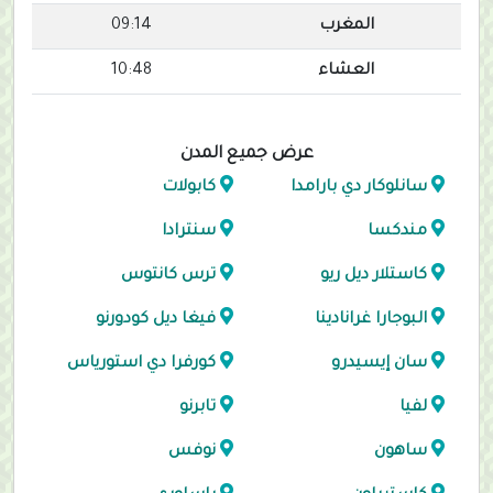
المغرب
09:14
العشاء
10:48
عرض جميع المدن
سانلوكار دي بارامدا
كابولات
مندكسا
سنترادا
كاستلار ديل ريو
ترس كانتوس
البوجارا غرانادينا
فيغا ديل كودورنو
سان إيسيدرو
كورفرا دي استورياس
لفيا
تابرنو
ساهون
نوفس