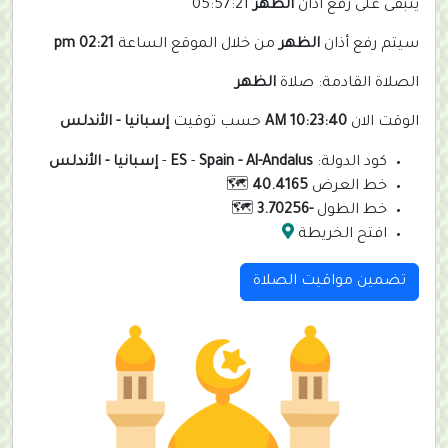
يتبقى على رفع أذان
الظهر
05:57:21
سيتم رفع أذان
الظهر
من خلال الموقع الساعة
02:21 pm
الصلاة القادمة: صلاة
الظهر
الوقت الان
10:23:40 AM
حسب توقيت
إسبانيا - الأندلس
كود الدولة:
Spain - Al-Andalus
-
ES
-
إسبانيا - الأندلس
خط العرض
40.4165
🗺️
خط الطول
-3.70256
🗺️
افتح الخريطة
تضمين مواقيت الصلاة