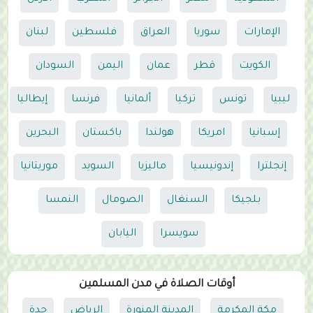
الإمارات
سوريا
العراق
فلسطين
لبنان
الكويت
قطر
عمان
اليمن
السودان
ليبيا
تونس
تركيا
ألمانيا
فرنسا
إيطاليا
إسبانيا
امريكا
هولندا
باكستان
البحرين
إنجلترا
إندونيسيا
ماليزيا
السويد
موريتانيا
بلجيكا
السنغال
الصومال
النمسا
سويسرا
اليابان
أوقات الصلاة في مدن المسلمين
مكة المكرمة
المدينة المنورة
الرياض
جدة