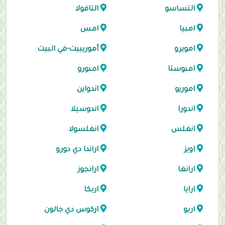
التساسو
التافولا
امبيا
امس
امويرو
أموريبيت-في البيت
امبوستا
امبورو
اموريو
اندواين
اندورا
اندوسيلا
انغلس
انغلسولا
اويز
اراندا دي دورو
ارانغا
ارانجوز
ارايا
اربكا
اربو
اركوس دي جالون