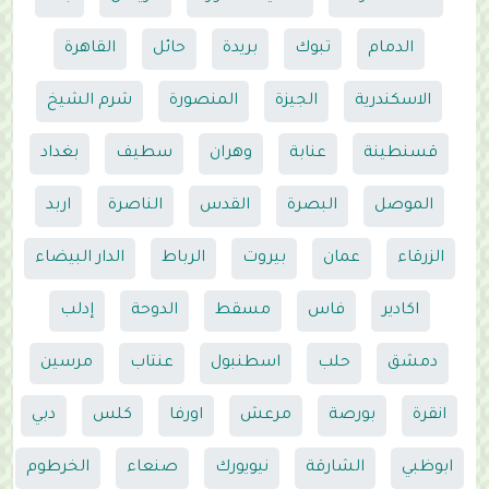
الدمام
تبوك
بريدة
حائل
القاهرة
الاسكندرية
الجيزة
المنصورة
شرم الشيخ
قسنطينة
عنابة
وهران
سطيف
بغداد
الموصل
البصرة
القدس
الناصرة
اربد
الزرقاء
عمان
بيروت
الرباط
الدار البيضاء
اكادير
فاس
مسقط
الدوحة
إدلب
دمشق
حلب
اسطنبول
عنتاب
مرسين
انقرة
بورصة
مرعش
اورفا
كلس
دبي
ابوظبي
الشارقة
نيويورك
صنعاء
الخرطوم