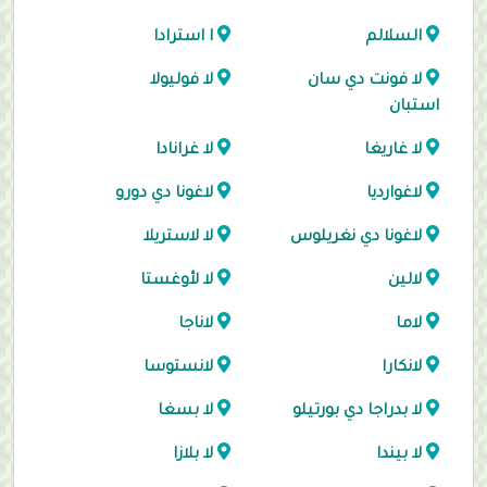
السلالم
ا استرادا
لا فونت دي سان
لا فوليولا
استبان
لا غاريغا
لا غرانادا
لاغوارديا
لاغونا دي دورو
لاغونا دي نغريلوس
لا لاستريلا
لالين
لا لأوغستا
لاما
لاناجا
لانكارا
لانستوسا
لا بدراجا دي بورتيلو
لا بسغا
لا بيندا
لا بلازا