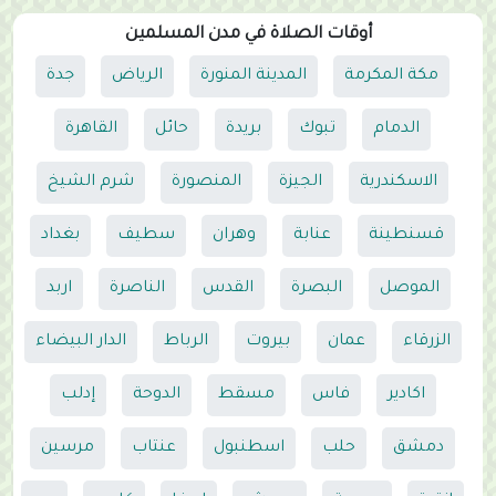
أوقات الصلاة في مدن المسلمين
مكة المكرمة
المدينة المنورة
الرياض
جدة
الدمام
تبوك
بريدة
حائل
القاهرة
الاسكندرية
الجيزة
المنصورة
شرم الشيخ
قسنطينة
عنابة
وهران
سطيف
بغداد
الموصل
البصرة
القدس
الناصرة
اربد
الزرقاء
عمان
بيروت
الرباط
الدار البيضاء
اكادير
فاس
مسقط
الدوحة
إدلب
دمشق
حلب
اسطنبول
عنتاب
مرسين