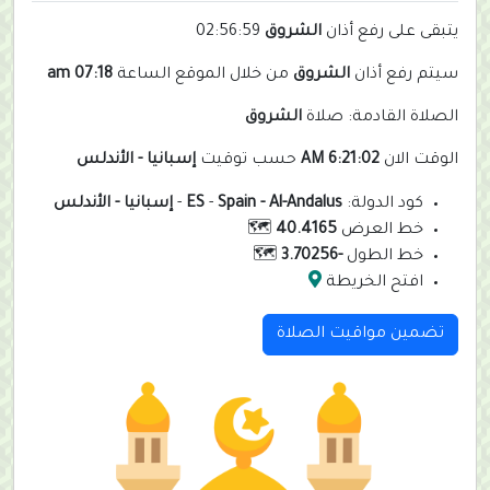
يتبقى على رفع أذان
الشروق
02:56:59
سيتم رفع أذان
الشروق
من خلال الموقع الساعة
07:18 am
الصلاة القادمة: صلاة
الشروق
الوقت الان
6:21:02 AM
حسب توقيت
إسبانيا - الأندلس
كود الدولة:
Spain - Al-Andalus
-
ES
-
إسبانيا - الأندلس
خط العرض
40.4165
🗺️
خط الطول
-3.70256
🗺️
افتح الخريطة
تضمين مواقيت الصلاة