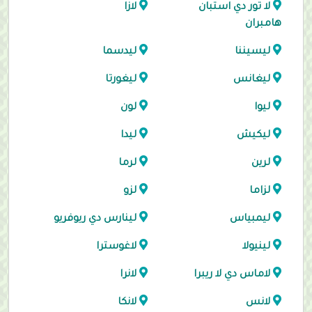
لا تور دي استبان
لازا
هامبران
ليسيننا
ليدسما
ليغانس
ليغورتا
ليوا
لون
ليكيش
ليدا
لرين
لرما
لزاما
لزو
ليمبياس
لينارس دي ريوفريو
لينيولا
لاغوسترا
لاماس دي لا ريبرا
لانرا
لانس
لانكا