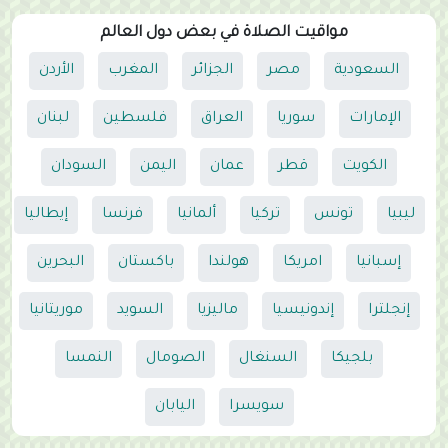
مواقيت الصلاة في بعض دول العالم
السعودية
مصر
الجزائر
المغرب
الأردن
الإمارات
سوريا
العراق
فلسطين
لبنان
الكويت
قطر
عمان
اليمن
السودان
ليبيا
تونس
تركيا
ألمانيا
فرنسا
إيطاليا
إسبانيا
امريكا
هولندا
باكستان
البحرين
إنجلترا
إندونيسيا
ماليزيا
السويد
موريتانيا
بلجيكا
السنغال
الصومال
النمسا
سويسرا
اليابان