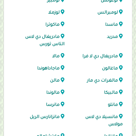
لوغونس
لومبير
لومبرالس
لوزملا
ماسدا
ماكوترا
مدريد
مادريغال دي لاس
التاس تورس
مادريغال دي لا فرا
مالا
ماغالون
ماجاداهوندا
مالغرات دي مار
مالن
مالبيكا
مالوندا
مانلو
مانرسا
مانسيلا دي لاس
مانزانارس الريل
مولاس