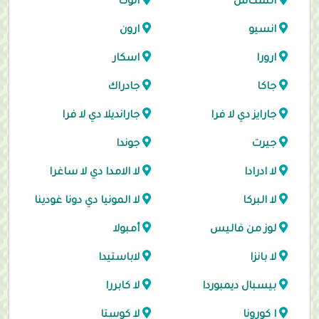
السكاس
الوكا
انسيو
ارون
ارورا
اسكار
جاكا
جادراك
جارايز دي لا فرا
جارانديلا دي لا فرا
جيرت
جوندا
لا ادرادا
لا الامدا دي لا ساغرا
لا البركا
لا المونيا دي دونا غودينا
لوز من فاليس
أمبولا
لا بانزا
لاباستيدا
بيسبال ديمبوردا
لا كابررا
ا كورونا
لا كوستا