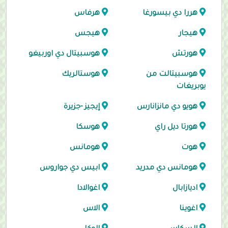
هررا دي بيسورغا
هرفاس
هيجار
هيجس
هورتش
هوسبيتال دي اوربيغو
هوسبيتالت من
هوستالريك
يوبريغات
هويو دي مانزانارس
إيجيز -جزيرة
هورتا ديل راي
هوسكا
هوت
هومانس
هومانس دي مدريد
ابيس دي جواروس
اديازابال
اغوالادا
اغوينا
الاس