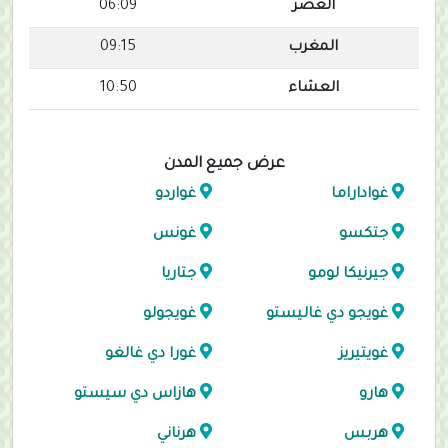
العصر
06:09
المغرب
09:15
العشاء
10:50
عرض جميع المدن
غواداراما
غواردو
جتكسو
غونس
جيرنيكا لومو
جتاريا
غويجو دي غاليستو
غويجولو
غويتيريز
غورا دي غالغو
هارو
هازاس دي سيستو
هربس
هرناني