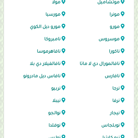
موتشاميل
مولا
مونرا
مورسيا
مورو
مورو ديل الكوي
موسروس
نامبروكا
ناكورا
نافاهرموسا
نافالمورال دي لا ماتا
نافالفيلار دي بلا
نافارس
نافاس ديل مادرونو
نرجا
نربيو
نرفا
نيبلا
نيجار
نوالجو
نوبلجاس
نوفلدا