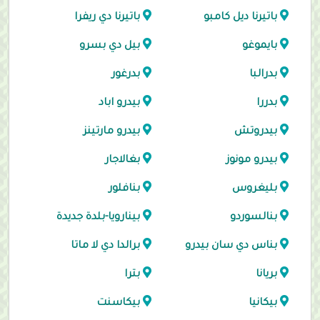
باتيرنا ديل كامبو
باتيرنا دي ريفرا
بايموغو
بيل دي بسرو
بدرالبا
بدرغور
بدررا
بيدرو اباد
بيدروتش
بيدرو مارتينز
بيدرو مونوز
بغالاجار
بليغروس
بنافلور
بنالسوردو
بينارويا-بلدة جديدة
بناس دي سان بيدرو
برالدا دي لا ماتا
بريانا
بترا
بيكانيا
بيكاسنت