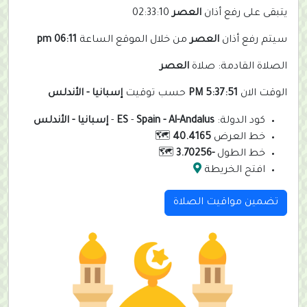
يتبقى على رفع أذان
العصر
02:33:10
سيتم رفع أذان
العصر
من خلال الموقع الساعة
06:11 pm
الصلاة القادمة: صلاة
العصر
الوقت الان
5:37:51 PM
حسب توقيت
إسبانيا - الأندلس
كود الدولة:
Spain - Al-Andalus
-
ES
-
إسبانيا - الأندلس
خط العرض
40.4165
🗺️
خط الطول
-3.70256
🗺️
افتح الخريطة
تضمين مواقيت الصلاة