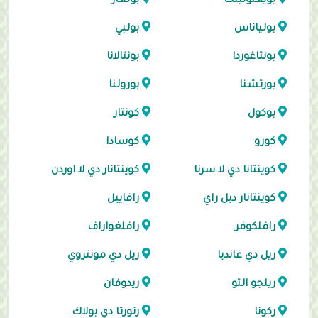
بويغبونينت
بولغار
بولياناس
بولبي
بونتاغوردا
بونتالانا
بورتشنا
بورولنا
بوكول
كونتار
كورو
كوسادا
كوينتانا دي لا سرنا
كوينتانار دي لا اوردن
كوينتانار ديل راي
رافاييل
رافلكوفر
رافلغواراف
ريل دي غانديا
ريل دي مونتروي
ريلجو التو
ريدوفان
ركونا
رتورتا دي بولاك