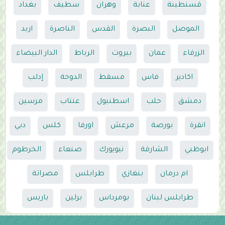
قسنطينة
عنابة
وهران
سطيف
بغداد
الموصل
البصرة
القدس
الناصرة
اربد
الزرقاء
عمان
بيروت
الرباط
الدار البيضاء
اكادير
فاس
مسقط
الدوحة
إدلب
دمشق
حلب
اسطنبول
عنتاب
مرسين
انقرة
بورصة
مرعش
اورفا
كلس
دبي
ابوظبي
الشارقة
نيويورك
صنعاء
الخرطوم
ام درمان
بنغازي
طرابلس
مصراتة
طرابلس لبنان
بومرداس
برلين
باريس