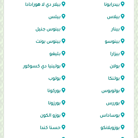
بيدرابونا
بيلار دي لا هورادادا
بيلاس
بيلس
بينار
بينوس جنيل
بينوسو
بينوس بونت
بيزارا
بليغو
بولان
بولينيا دي كسوكور
بولنكا
بولوب
بولوبوس
بوركونا
بوررس
بورزونا
بوساداس
بوزو الكون
بوزوبلانكو
حسنا كندا