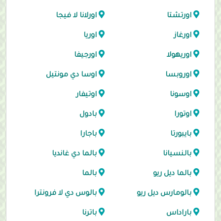
اورتشتا
اورلانا لا فيجا
اورغاز
اوريا
اوريهولا
اورجيفا
اوروبسا
اوسا دي مونتيل
اوسونا
اوتيفار
اوتورا
بادول
بايبورتا
باجارا
بالنسيانا
بالما دي غانديا
بالما ديل ريو
بالما
بالومارس ديل ريو
بالوس دي لا فرونترا
باراداس
باترنا