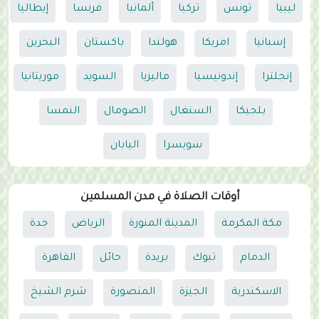
ليبيا
تونس
تركيا
ألمانيا
فرنسا
إيطاليا
إسبانيا
امريكا
هولندا
باكستان
البحرين
إنجلترا
إندونيسيا
ماليزيا
السويد
موريتانيا
بلجيكا
السنغال
الصومال
النمسا
سويسرا
اليابان
أوقات الصلاة في مدن المسلمين
مكة المكرمة
المدينة المنورة
الرياض
جدة
الدمام
تبوك
بريدة
حائل
القاهرة
الاسكندرية
الجيزة
المنصورة
شرم الشيخ