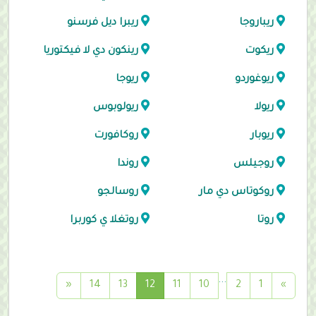
ريباروجا
ريبرا ديل فرسنو
ريكوت
رينكون دي لا فيكتوريا
ريوغوردو
ريوجا
ريولا
ريولوبوس
ريوبار
روكافورت
روجيلس
روندا
روكوتاس دي مار
روسالجو
روتا
روتغلا ي كوربرا
...
(
«
14
13
12
11
10
2
1
»
c