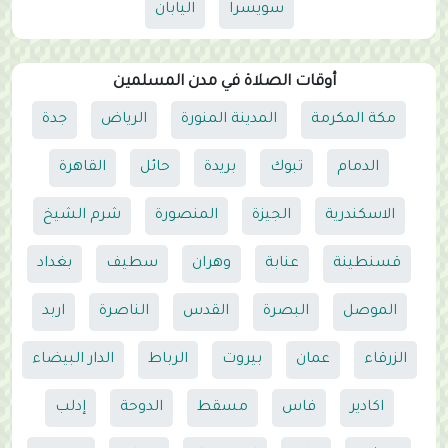
سويسرا
اليابان
أوقات الصلاة في مدن المسلمين
مكة المكرمة
المدينة المنورة
الرياض
جدة
الدمام
تبوك
بريدة
حائل
القاهرة
الاسكندرية
الجيزة
المنصورة
شرم الشيخ
قسنطينة
عنابة
وهران
سطيف
بغداد
الموصل
البصرة
القدس
الناصرة
اربد
الزرقاء
عمان
بيروت
الرباط
الدار البيضاء
اكادير
فاس
مسقط
الدوحة
إدلب