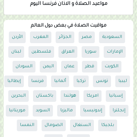
مواعيد الصلاة و الاذان فرنسا اليوم
مواقيت الصلاة في بعض دول العالم
السعودية
مصر
الجزائر
المغرب
الأردن
الإمارات
سوريا
العراق
فلسطين
لبنان
الكويت
قطر
عمان
اليمن
السودان
ليبيا
تونس
تركيا
ألمانيا
فرنسا
إيطاليا
إسبانيا
امريكا
هولندا
باكستان
البحرين
إنجلترا
إندونيسيا
ماليزيا
السويد
موريتانيا
بلجيكا
السنغال
الصومال
النمسا