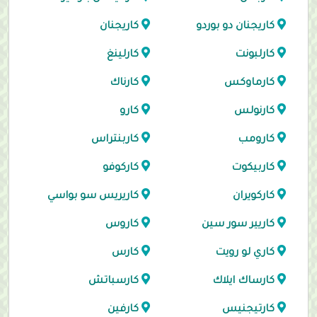
كاريجنان دو بوردو
كاريجنان
كارلبونت
كارلينغ
كارماوكس
كارناك
كارنولس
كارو
كارومب
كاربنتراس
كاربيكوت
كاركوفو
كاركويران
كاريريس سو بواسي
كاريير سور سين
كاروس
كاري لو رويت
كارس
كارساك ايلاك
كارسباتش
كارتيجنيس
كارفين