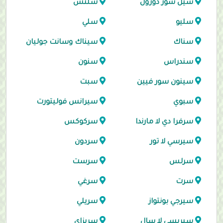
سيل سور دورول
سلتس
سليو
سلي
سناك
سيناك وسانت جوليان
سندراس
سنون
سينون سور فيين
سبت
سبوي
سيرانس فوليتورت
سرفرا دي لا مارندا
سركوكس
سيرسي لا تور
سردون
سرلس
سرست
سرت
سرغي
سيرجي بونتواز
سريلي
سيريسي لا سال
سريزاي