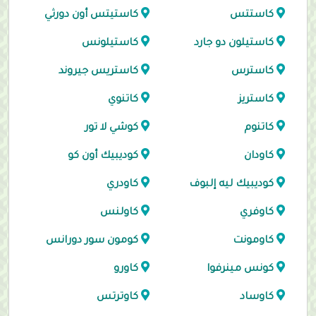
كاستتس
كاستيتس أون دورثي
كاستيلون دو جارد
كاستيلونس
كاسترس
كاستريس جيروند
كاستريز
كاتنوي
كاتنوم
كوشي لا تور
كاودان
كوديبيك أون كو
كوديبيك ليه إلبوف
كاودري
كاوفري
كاولنس
كاومونت
كومون سور دورانس
كونس مينرفوا
كاورو
كاوساد
كاوترتس