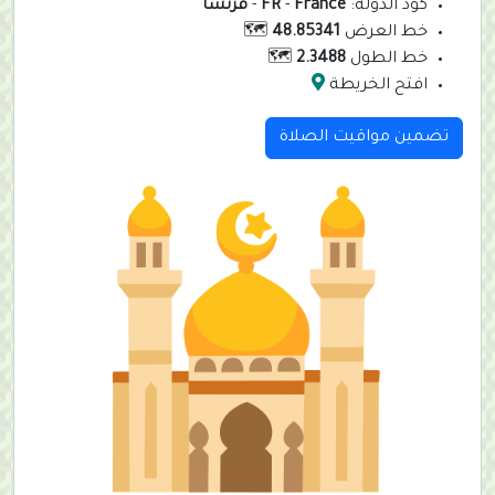
كود الدولة:
France
-
FR
-
فرنسا
خط العرض
48.85341
🗺️
خط الطول
2.3488
🗺️
افتح الخريطة
تضمين مواقيت الصلاة